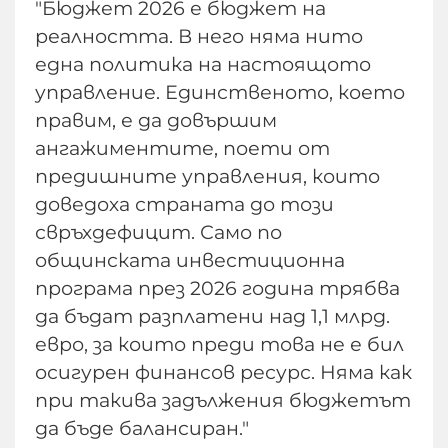
"Бюджет 2026 е бюджет на
реалността. В него няма нито
една политика на настоящото
управление. Единственото, което
правим, е да довършим
ангажиментите, поети от
предишните управления, които
доведоха страната до този
свръхдефицит. Само по
общинската инвестиционна
програма през 2026 година трябва
да бъдат разплатени над 1,1 млрд.
евро, за които преди това не е бил
осигурен финансов ресурс. Няма как
при такива задължения бюджетът
да бъде балансиран."