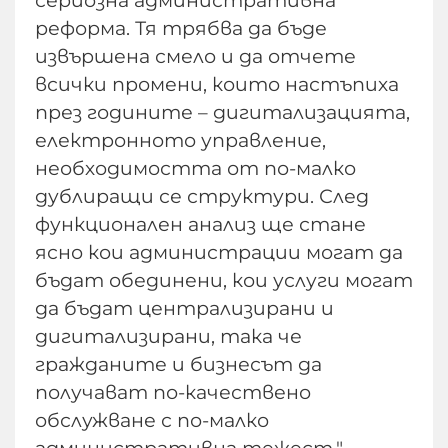
сериозна административна
реформа. Тя трябва да бъде
извършена смело и да отчете
всички промени, които настъпиха
през годините – дигитализацията,
електронното управление,
необходимостта от по-малко
дублиращи се структури. След
функционален анализ ще стане
ясно кои администрации могат да
бъдат обединени, кои услуги могат
да бъдат централизирани и
дигитализирани, така че
гражданите и бизнесът да
получават по-качествено
обслужване с по-малко