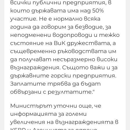
всички публични предприятия, в
които държавата има над 50%
участие. Не е нормално всяка
година да говорим за безводие, за
неподменени водопроводи и тежко
състояние на ВиК дружествата, а
същевременно ръководствата им
да получават несъразмерно високи
възнаграждения. Същото важи и за
държавните горски предприятия.
Заплатите трябва да бъдат
обвързани с резултатите."
Министърът уточни още, че
информацията за големи
увеличения на възнагражденията в