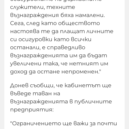
служители, техните
възнаграждения бяха намалени.
Сега, след като обществото
настоява те да плащат личните
си осигуровки като всички
останали, е справедливо
възнагражденията им да бъдат
увеличени така, че нетният им
доход да остане непроменен."
Донев съобщи, че кабинетът ще
въведе таван на
възнагражденията в публичните
предприятия:
"Ограничението ще важи за почти