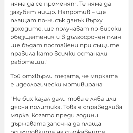
няма да се променят. Те няма да
загубят нищо. Напротив – ще
плащат по-нисък данък върху
доходите, ще получават по-високи
обезщетения и в дългосрочен план
ще бъдат поставени при същите
правила като всички останали
работещи."
Той отхвърли тезата, че мярката
е идеологически мотивирана:
"Не бих казал дали това е лява или
дясна политика. Това е справедлива
мярка. Когато преди години
държавата започна да плаща
осигуровките на държавните