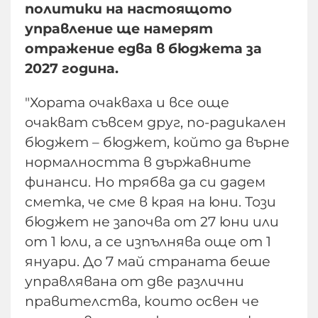
политики на настоящото
управление ще намерят
отражение едва в бюджета за
2027 година.
"Хората очакваха и все още
очакват съвсем друг, по-радикален
бюджет – бюджет, който да върне
нормалността в държавните
финанси. Но трябва да си дадем
сметка, че сме в края на юни. Този
бюджет не започва от 27 юни или
от 1 юли, а се изпълнява още от 1
януари. До 7 май страната беше
управлявана от две различни
правителства, които освен че