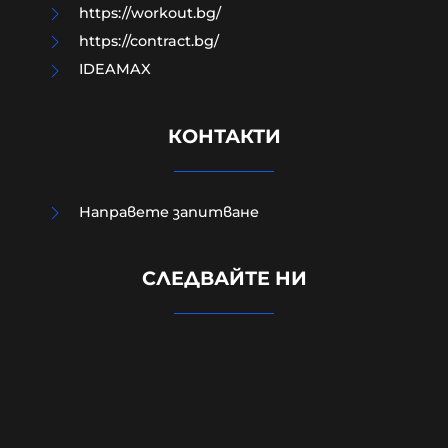
https://workout.bg/
https://contract.bg/
IDEAMAX
КОНТАКТИ
Направете запитване
Радев: Изграждаме Национален
СЛЕДВАЙТЕ НИ
център за наблюдение на данни
от Космоса в Доброславци
06-08-2026г.
48
Лентата