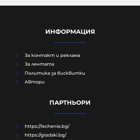
ИНФОРМАЦИЯ
За контакт и реклама
За лентата
Политика за бисквитки
Aвтори
Чудо в „Пирогов“: 15-годишният
борец, останал парализиран,
отново ходи
ПАРТНЬОРИ
06-08-2026г.
50
Лентата
https://lechenie.bg/
https://gradski.bg/