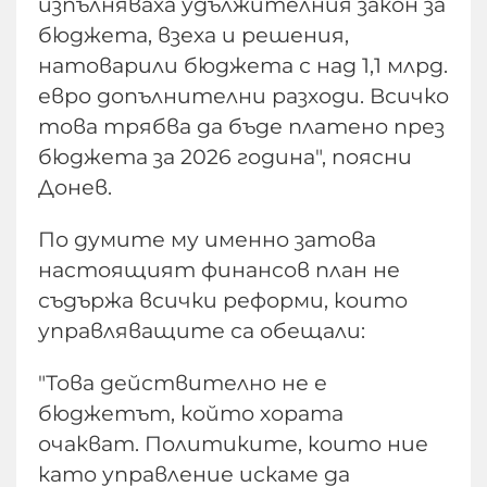
изпълняваха удължителния закон за
бюджета, взеха и решения,
натоварили бюджета с над 1,1 млрд.
евро допълнителни разходи. Всичко
това трябва да бъде платено през
бюджета за 2026 година", поясни
Донев.
По думите му именно затова
настоящият финансов план не
съдържа всички реформи, които
управляващите са обещали:
"Това действително не е
бюджетът, който хората
очакват. Политиките, които ние
като управление искаме да