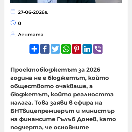
27-06-2026г.
0
Лентата
Share
Facebook
Twitter
WhatsApp
Pinterest
LinkedIn
Viber
Проектобюджетът за 2026
година не е бюджетът, който
обществото очакваше, а
бюджетът, който реалността
налага. Това заяви в ефира на
БНТвицепремиерът и министър
на финансите Гълъб Донев, като
подчерта, че основните