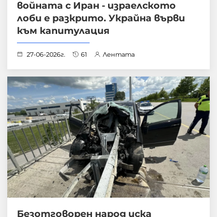
войната с Иран - израелското
лоби е разкрито. Украйна върви
към капитулация
27-06-2026г.
61
Лентата
Безотговорен народ иска