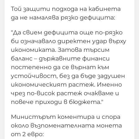
Той защити подхода на кабинета
да не намалява рязко дефицита:
"Да свием дефицита още по-рязко
би означавало директен удар върху
икономиката. Затова търсим
баланс – държавните финанси
постепенно да се върнат към
устойчивост, без да бъде задушен
икономическият растеж. Именно
чрез по-висок растеж очакваме и
повече приходи в бюджета."
Министърът коментира и спора
около възпоменателната монета
от 2 евро: