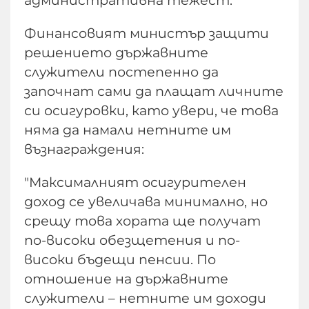
административна тежест."
Финансовият министър защити
решението държавните
служители постепенно да
започнат сами да плащат личните
си осигуровки, като увери, че това
няма да намали нетните им
възнаграждения:
"Максималният осигурителен
доход се увеличава минимално, но
срещу това хората ще получат
по-високи обезщетения и по-
високи бъдещи пенсии. По
отношение на държавните
служители – нетните им доходи