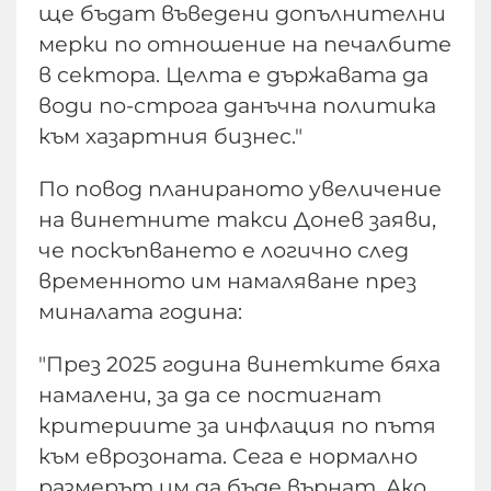
ще бъдат въведени допълнителни
мерки по отношение на печалбите
в сектора. Целта е държавата да
води по-строга данъчна политика
към хазартния бизнес."
По повод планираното увеличение
на винетните такси Донев заяви,
че поскъпването е логично след
временното им намаляване през
миналата година:
"През 2025 година винетките бяха
намалени, за да се постигнат
критериите за инфлация по пътя
към еврозоната. Сега е нормално
размерът им да бъде върнат. Ако