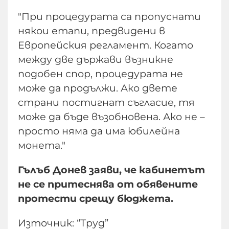
"При процедурата са пропуснати
някои етапи, предвидени в
Европейския регламент. Когато
между две държави възникне
подобен спор, процедурата не
може да продължи. Ако двете
страни постигнат съгласие, тя
може да бъде възобновена. Ако не –
просто няма да има юбилейна
монета."
Гълъб Донев заяви, че кабинетът
не се притеснява от обявените
протести срещу бюджета.
Източник: “Труд”