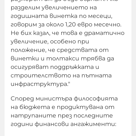
разделим увеличението на
годишната винетка по месеци,
говорим за около 1,20 евро месечно.
Не бих казал, че това е драматично
увеличение, особено при
положение, че средствата от
винетки и толтакси трябва да
осигуряват поддръжката и
строителството на пътната
инфраструктура."
Според министъра философията
на бюджета е продиктувана от
натрупаните през последните
години финансови ангажименти: