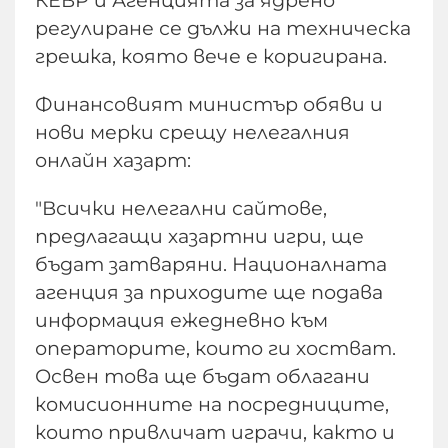
КЕВР и Агенцията за ядрено
регулиране се дължи на техническа
грешка, която вече е коригирана.
Финансовият министър обяви и
нови мерки срещу нелегалния
онлайн хазарт:
"Всички нелегални сайтове,
предлагащи хазартни игри, ще
бъдат затваряни. Националната
агенция за приходите ще подава
информация ежедневно към
операторите, които ги хостват.
Освен това ще бъдат облагани
комисионните на посредниците,
които привличат играчи, както и