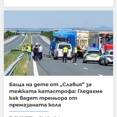
Баща на дете от „Славия” за
тежката катастрофа: Гледахме
как вадят треньора от
премазаната кола