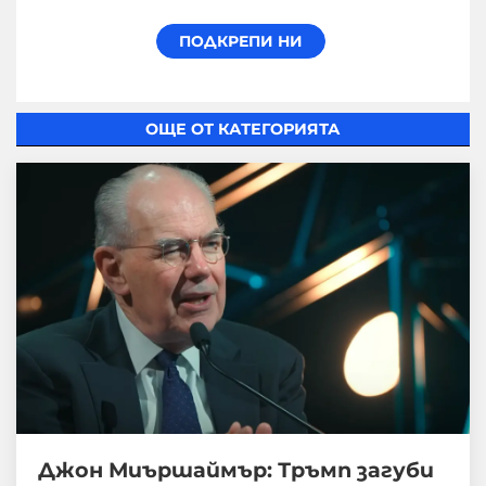
ОЩЕ ОТ КАТЕГОРИЯТА
Джон Миършаймър: Тръмп загуби