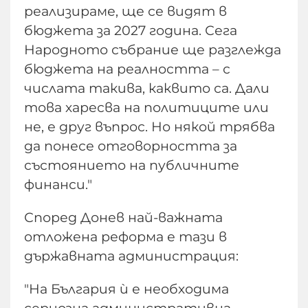
реализираме, ще се видят в
бюджета за 2027 година. Сега
Народното събрание ще разглежда
бюджета на реалността – с
числата такива, каквито са. Дали
това харесва на политиците или
не, е друг въпрос. Но някой трябва
да понесе отговорността за
състоянието на публичните
финанси."
Според Донев най-важната
отложена реформа е тази в
държавната администрация:
"На България ѝ е необходима