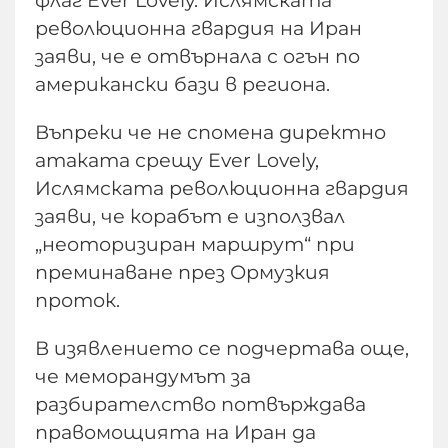
революционна гвардия на Иран
заяви, че е отвърнала с огън по
американски бази в региона.
Въпреки че не спомена директно
атаката срещу Ever Lovely,
Ислямската революционна гвардия
заяви, че корабът е използвал
„неоторизиран маршрут“ при
преминаване през Ормузкия
проток.
В изявлението се подчертава още,
че меморандумът за
разбирателство потвърждава
правомощията на Иран да