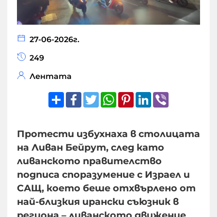
27-06-2026г.
249
Лентата
Share
Facebook
Twitter
WhatsApp
Pinterest
LinkedIn
Viber
Протести избухнаха в столицата
на Ливан Бейрут, след като
ливанското правителство
подписа споразумение с Израел и
САЩ, което беше отхвърлено от
най-близкия ирански съюзник в
региона – ливанското движение