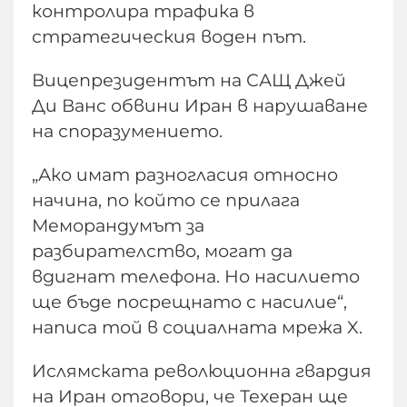
контролира трафика в
стратегическия воден път.
Вицепрезидентът на САЩ Джей
Ди Ванс обвини Иран в нарушаване
на споразумението.
„Ако имат разногласия относно
начина, по който се прилага
Меморандумът за
разбирателство, могат да
вдигнат телефона. Но насилието
ще бъде посрещнато с насилие“,
написа той в социалната мрежа X.
Ислямската революционна гвардия
на Иран отговори, че Техеран ще