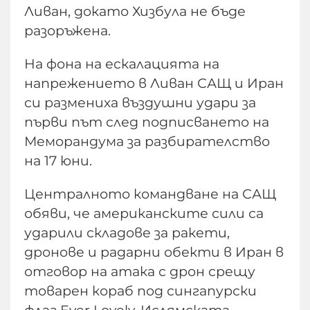
Ливан, докато Хизбула не бъде
разоръжена.
На фона на ескалацията на
напрежението в Ливан САЩ и Иран
си размениха въздушни удари за
първи път след подписването на
Меморандума за разбирателство
на 17 юни.
Централното командване на САЩ
обяви, че американските сили са
ударили складове за ракети,
дронове и радарни обекти в Иран в
отговор на атака с дрон срещу
товарен кораб под сингапурски
флаг Ever Lovely. Ислямската