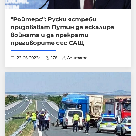
"Ройтерс": Руски ястреби
призовават Путин да ескалира
войната и да прекрати
преговорите със САЩ
26-06-2026г.
178
Лентата