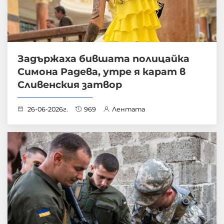
Задържаха бившата полицайка
Симона Радева, утре я карат в
Сливенския затвор
26-06-2026г.
969
Лентата