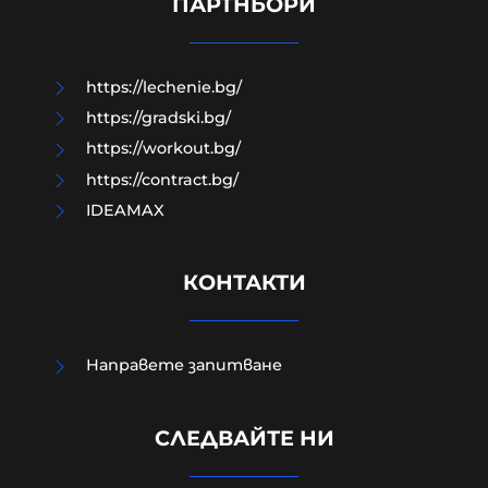
ПАРТНЬОРИ
10-08-2026г.
425
Гост-автор
https://lechenie.bg/
https://gradski.bg/
https://workout.bg/
https://contract.bg/
IDEAMAX
КОНТАКТИ
Направете запитване
Не е проблемът в техниката, а в
СЛЕДВАЙТЕ НИ
нейното количество и липса като
цяло