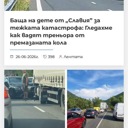
Баща на дете от „Славия” за
тежката катастрофа: Гледахме
как вадят треньора от
премазаната кола
26-06-2026г.
398
Лентата