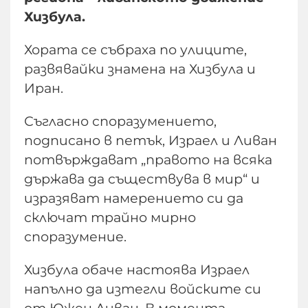
Хизбула.
Хората се събраха по улиците,
развявайки знамена на Хизбула и
Иран.
Съгласно споразумението,
подписано в петък, Израел и Ливан
потвърждават „правото на всяка
държава да съществува в мир“ и
изразяват намерението си да
сключат трайно мирно
споразумение.
Хизбула обаче настоява Израел
напълно да изтегли войските си
от Южен Ливан. В момента