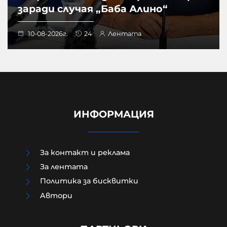
заради случая „Баба Алино“
10-08-2026г.
24
Лентата
ИНФОРМАЦИЯ
За контакт и реклама
За лентата
Политика за бисквитки
Aвтори
Кой всъщност извърши
Баташкото клане?