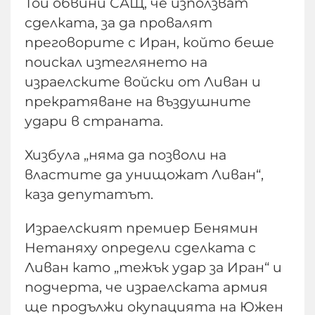
Той обвини САЩ, че използват
сделката, за да провалят
преговорите с Иран, който беше
поискал изтеглянето на
израелските войски от Ливан и
прекратяване на въздушните
удари в страната.
Хизбула „няма да позволи на
властите да унищожат Ливан“,
каза депутатът.
Израелският премиер Бенямин
Нетаняху определи сделката с
Ливан като „тежък удар за Иран“ и
подчерта, че израелската армия
ще продължи окупацията на Южен