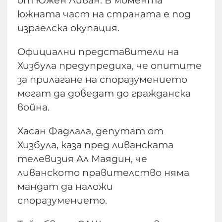
южната част на страната е под
израелска окупация.
Официални представители на
Хизбула предупредиха, че опитите
за прилагане на споразумението
могат да доведат до гражданска
война.
Хасан Фадлала, депутат от
Хизбула, каза пред ливанската
телевизия Ал Маядин, че
ливанското правителство няма
мандат да наложи
споразумението.