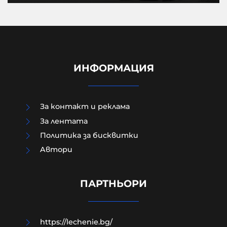
ИНФОРМАЦИЯ
За контакт и реклама
За лентата
Политика за бисквитки
Aвтори
Лидерката на френските Зелени
призовава за забрана на X по време
на избори
ПАРТНЬОРИ
06-08-2026г.
56
Лентата
https://lechenie.bg/