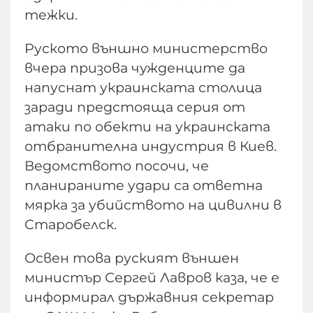
тежки.
Руското външно министерство
вчера призова чужденците да
напуснат украинската столица
заради предстояща серия от
атаки по обекти на украинската
отбранителна индустрия в Киев.
Ведомството посочи, че
планираните удари са ответна
мярка за убийството на цивилни в
Старобелск.
Освен това руският външен
министър Сергей Лавров каза, че е
информирал държавния секретар