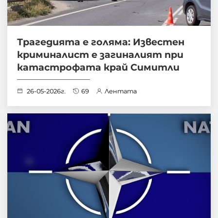
Трагедията е голяма: Известен
криминалист е загиналият при
катастрофата край Симитли
26-05-2026г.
69
Лентата