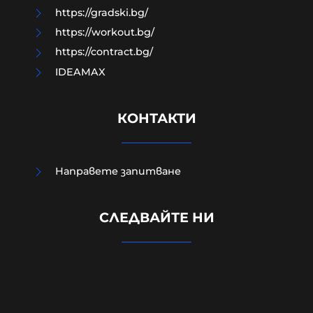
https://gradski.bg/
https://workout.bg/
https://contract.bg/
IDEAMAX
КОНТАКТИ
Направете запитване
СЛЕДВАЙТЕ НИ
Жестоко убитият в Пловдив
Георги бил сирак, мечтаел за деца
06-08-2026г.
578
Лентата