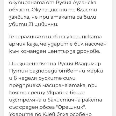
окупираната от Русия Луганска
област. Окупационните власти
заявиха, че при атаката са били
убити 21 цивилни.
Генералният щаб на украинската
армия каза, че ударът е бил насочен
към команден център за дронове.
Президентът на Русия Владимир
Путин разпореди ответни мерки
и в неделя руските сили
предприеха масирана атака, при
която срещу Украйна беше
изстреляна и балистична ракета
със среден обсег "Орешник".
Ударите по Киев бяха особено