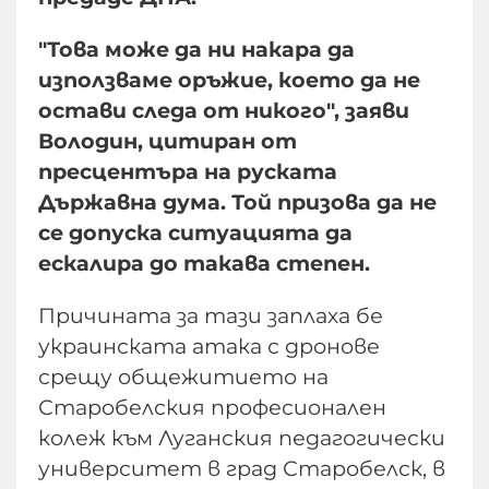
"Това може да ни накара да
използваме оръжие, което да не
остави следа от никого", заяви
Володин, цитиран от
пресцентъра на руската
Държавна дума. Той призова да не
се допуска ситуацията да
ескалира до такава степен.
Причината за тази заплаха бе
украинската атака с дронове
срещу общежитието на
Старобелския професионален
колеж към Луганския педагогически
университет в град Старобелск, в