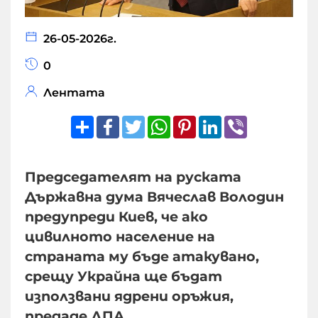
26-05-2026г.
0
Лентата
Share
Facebook
Twitter
WhatsApp
Pinterest
LinkedIn
Viber
Председателят на руската
Държавна дума Вячеслав Володин
предупреди Киев, че ако
цивилното население на
страната му бъде атакувано,
срещу Украйна ще бъдат
използвани ядрени оръжия,
предаде ДПА.