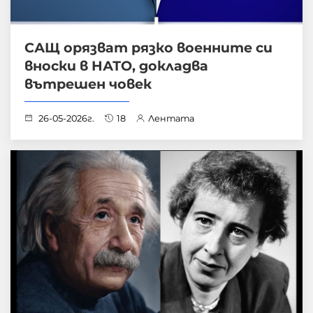
САЩ орязват рязко военните си
вноски в НАТО, докладва
вътрешен човек
26-05-2026г.
18
Лентата