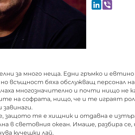
LinkedIn
Viber
лни за много неща. Едни гръмко и евтино
, но всъщност бяха обслужващ персонал на
чаха многозначително и почти нищо не ка
ните на софрата, нищо, че и те играят ро
и завинаги.
, защото тя е хищник и отдавна е изтър
лна в световния океан. Имаше, разбира се, 
чува кучешки лай.