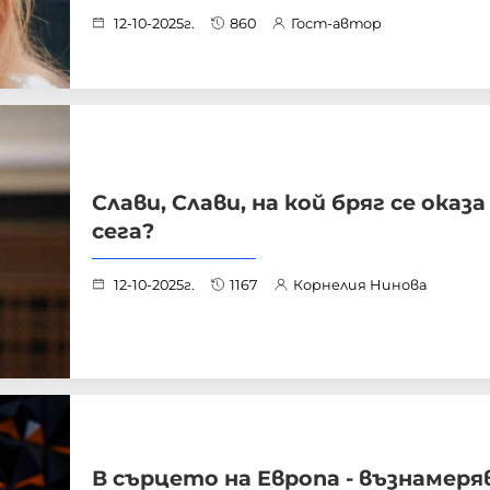
12-10-2025г.
860
Гост-автор
Слави, Слави, на кой бряг се оказ
сега?
12-10-2025г.
1167
Корнелия Нинова
В сърцето на Европа - възнамеря