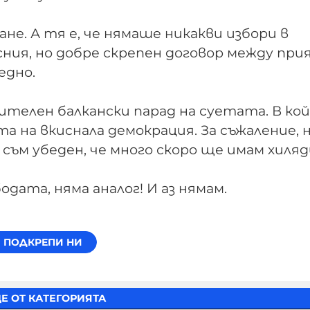
ане. А тя е, че нямаше никакви избори в
сния, но добре скрепен договор между при
едно.
вителен балкански парад на суетата. В ко
а на вкиснала демокрация. За съжаление, 
съм убеден, че много скоро ще имам хиляд
ата, няма аналог! И аз нямам.
Е ОТ КАТЕГОРИЯТА