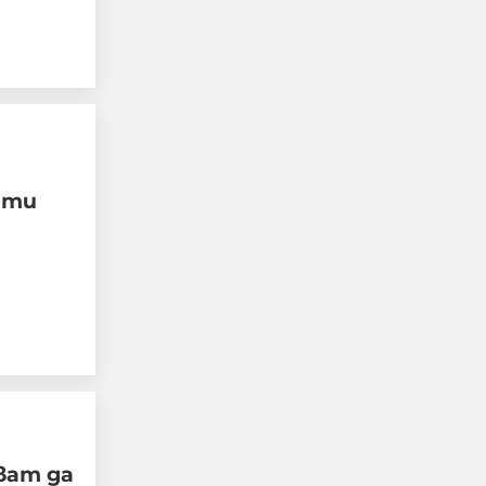
"Блумбърг": Бивши
а ти
високопоставени
представители на
Европа и Русия са
обсъждали тайно
прекратяването на
войната в Украйна
05-08-2026г.
48
Лентата
ват да