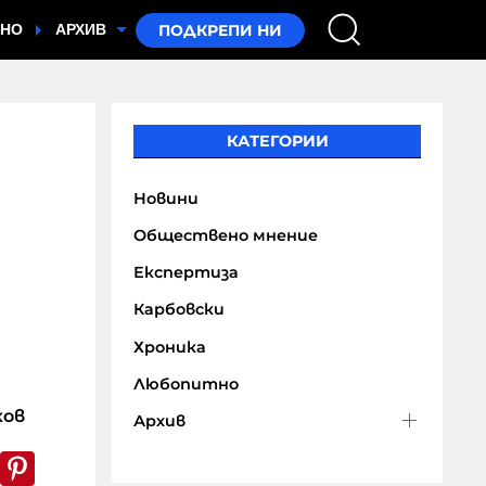
ТНО
АРХИВ
КАТЕГОРИИ
Новини
Обществено мнение
Експертиза
Карбовски
Хроника
Любопитно
ков
Архив
k
er
WhatsApp
Pinterest