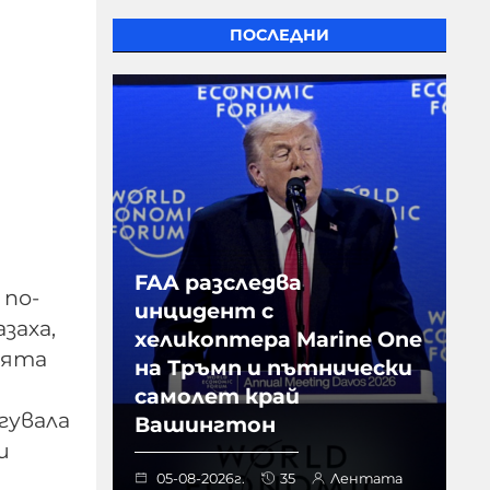
ПОСЛЕДНИ
FAA разследва
 по-
инцидент с
заха,
хеликоптера Marine One
лята
на Тръмп и пътнически
самолет край
гувала
Вашингтон
и
05-08-2026г.
35
Лентата