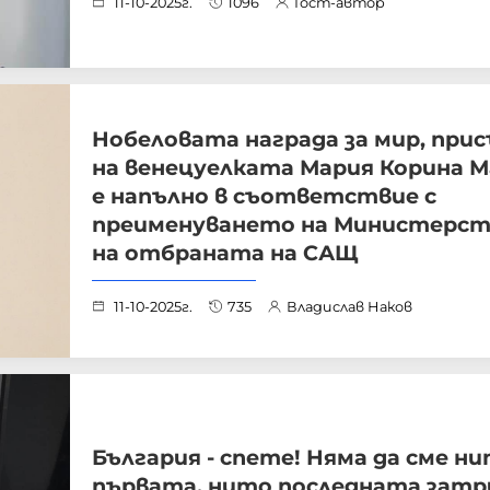
11-10-2025г.
1096
Гост-автор
Нобеловата награда за мир, при
на венецуелката Мария Корина М
е напълно в съответствие с
преименуването на Министерс
на отбраната на САЩ
11-10-2025г.
735
Владислав Наков
България - спете! Няма да сме н
първата, нито последната зат