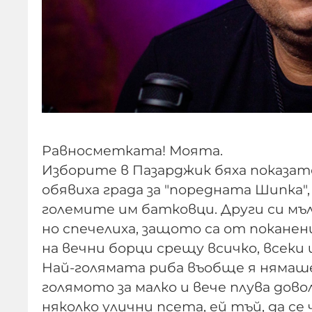
Равносметката! Моята.
Изборите в Пазарджик бяха показате
обявиха града за "поредната Шипка"
големите им батковци. Други си мъл
но спечелиха, защото са от покане
на вечни борци срещу всичко, всеки 
Най-голямата риба въобще я нямаше
голямото за малко и вече плува дово
няколко улични псета, ей тъй, да се 