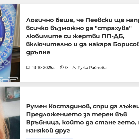
Логично беше, че Пеевски ще нап
всичко възможно да "страхува"
любимите си жертви ПП-ДБ,
включително и да накара Борисов
дръпне
13-10-2025г.
0
Ружа Райчева
Румен Костадинов, спри да лъже
Предложението за терен във
Връбница, който да стане гето, 
нанякой друг