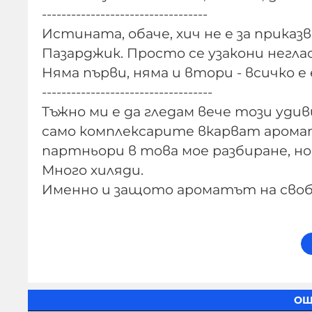
----------------------------------
Истината, обаче, хич не е за приказв
Пазарджик. Просто се узакони негла
Няма първи, няма и втори - всичко е 
-----------------------------------
Тъжно ми е да гледам вече този уди
само комплексарите вкарват аромат
партньори в това мое разбиране, но 
Много хиляди.
Именно и защото ароматът на свобод
ОЩ