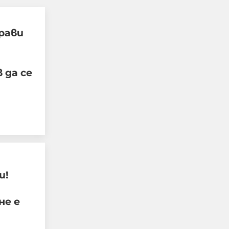
рави
 да се
Четирима мъже бяха
намушкани в центъра
на Лондон, задържана е
ш!
жена за нападението
не е
05-08-2026г.
113
Лентата