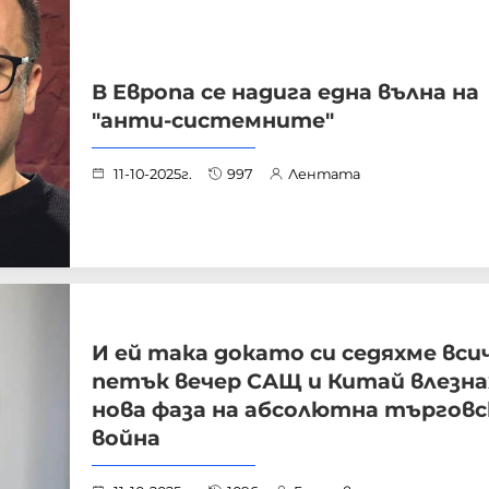
В Европа се надига една вълна на
"анти-системните"
11-10-2025г.
997
Лентата
И ей така докато си седяхме вси
петък вечер САЩ и Китай влезна
нова фаза на абсолютна търговс
война