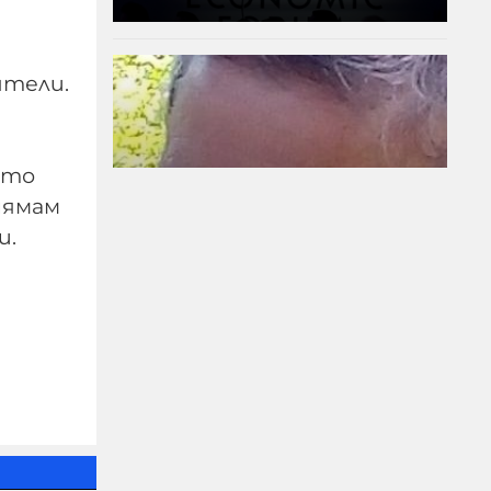
ятели.
йто
нямам
и.
ПРЕД НАС СА
БЛЕСНАЛИ ЖИТАТА
05-08-2026г.
93
Николай Милчев