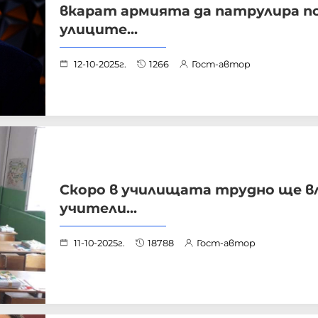
вкарат армията да патрулира п
улиците...
12-10-2025г.
1266
Гост-автор
Скоро в училищата трудно ще в
учители...
11-10-2025г.
18788
Гост-автор