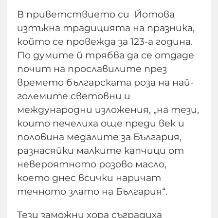
В приветствието си Йотова
изтъкна традицията на празника,
който се провежда за 123-а година.
По думите й трябва да се отдаде
почит на прославилите през
времето българската роза на най-
големите световни и
международни изложения, „на тези,
които печелиха още преди век и
половина медалите за България,
разнасяйки малките капчици от
невероятното розово масло,
което днес всички наричат
течното злато на България“.
Тези заможни хора съградиха