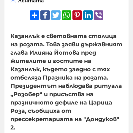
Лентата
Share
Facebook
Twitter
WhatsApp
Pinterest
LinkedIn
Viber
Казанлък е световната столица
на розата. Това заяви държавният
глава Илияна Йотова пред
жителите и гостите на
Казанлък, където заедно с тях
отбеляза Празника на розата.
Президентът наблюдава ритуала
„Розобер“ и присъства на
празничното дефиле на Царица
Роза, съобщиха от
прессекретариата на "Дондуков"
2.