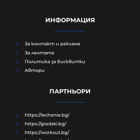
ИНФОРМАЦИЯ
За контакт и реклама
За лентата
Политика за бисквитки
Aвтори
Край на цените в лева, от днес на
етикетите само в евро
ПАРТНЬОРИ
09-08-2026г.
25
Лентата
https://lechenie.bg/
https://gradski.bg/
https://workout.bg/