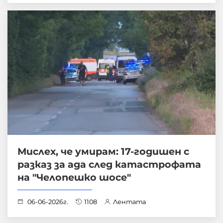
Мислех, че умирам: 17-годишен с
разказ за ада след катастрофата
на "Челопешко шосе"
06-06-2026г.
1108
Лентата