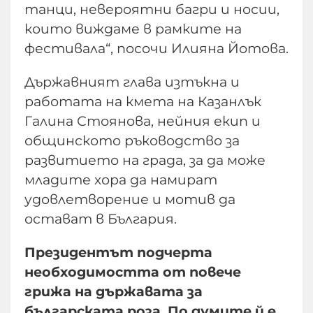
танци, невероятни багри и носии,
които виждаме в рамките на
фестивала“, посочи Илияна Йотова.
Държавният глава изтъкна и
работата на кмета на Казанлък
Галина Стоянова, нейния екип и
общинското ръководство за
развитието на града, за да може
младите хора да намират
удовлетворение и мотив да
остават в България.
Президентът подчерта
необходимостта от повече
грижа на държавата за
българската роза. По думите й е