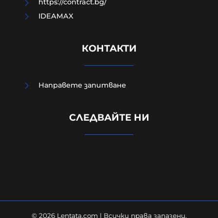
https://contract.bg/
IDEAMAX
КОНТАКТИ
Направете запитване
Евростат: Българският мъж
СЛЕДВАЙТЕ НИ
работи най-малко в ЕС,
холандецът бичи 10 години повече
09-08-2026г.
109
Лентата
© 2026 Lentata.com | Всички права запазени.