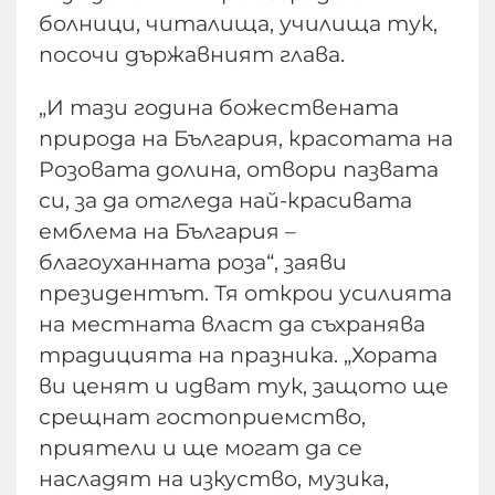
болници, читалища, училища тук,
посочи държавният глава.
„И тази година божествената
природа на България, красотата на
Розовата долина, отвори пазвата
си, за да отгледа най-красивата
емблема на България –
благоуханната роза“, заяви
президентът. Тя открои усилията
на местната власт да съхранява
традицията на празника. „Хората
ви ценят и идват тук, защото ще
срещнат гостоприемство,
приятели и ще могат да се
насладят на изкуство, музика,