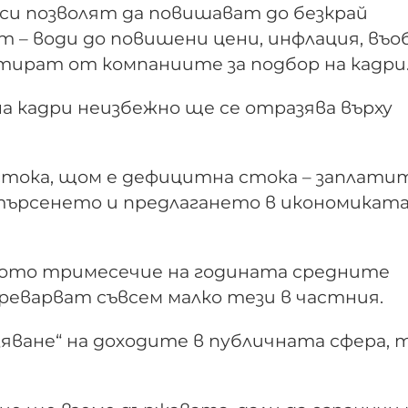
и позволят да повишават до безкрай
т – води до повишени цени, инфлация, въ
нтират от компаниите за подбор на кадри
 кадри неизбежно ще се отразява върху
тока, щом е дефицитна стока – заплати
 търсенето и предлагането в икономиката
рвото тримесечие на годината средните
еварват съвсем малко тези в частния.
зяване“ на доходите в публичната сфера, 