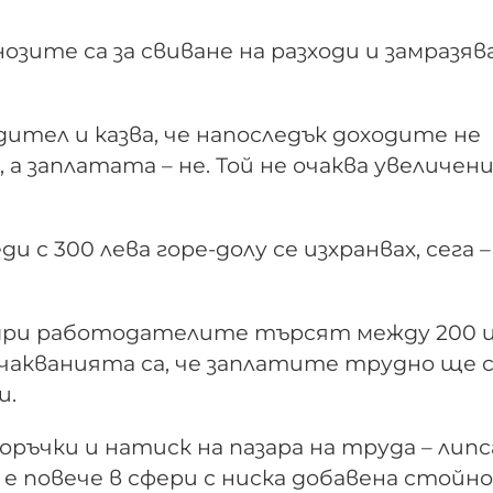
озите са за свиване на разходи и замразяв
ител и казва, че напоследък доходите не
 заплатата – не. Той не очаква увеличени
 с 300 лева горе-долу се изхранвах, сега –
адри работодателите търсят между 200 и
Очакванията са, че заплатите трудно ще 
и.
ръчки и натиск на пазара на труда – липс
 повече в сфери с ниска добавена стойн