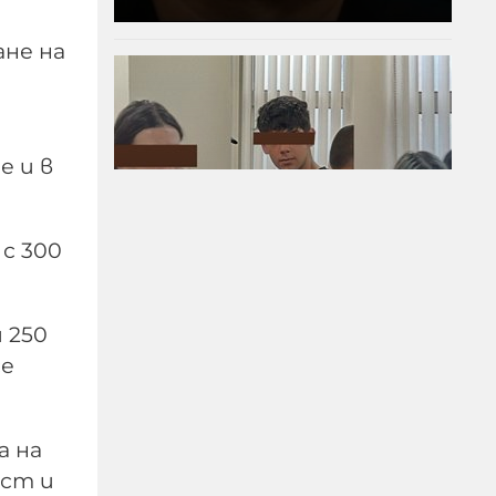
ане на
е и в
 с 300
Преди убийството на
Младежкия хълм: Двама
 250
от групата гонили
се
"наркоман", за да го
накажат
а на
09-08-2026г.
663
Лентата
ост и