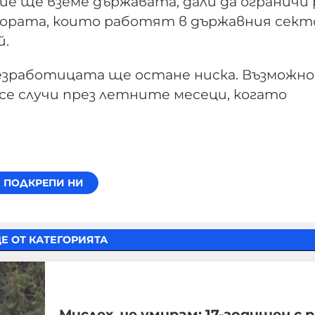
ие ще вземе държавата, дали да ограничи
хората, които работят в държавния секто
й.
езработицата ще остане ниска. Възможно 
 се случи през летните месеци, когато
Е ОТ КАТЕГОРИЯТА
Мислех, че умирам: 17-годишен с р