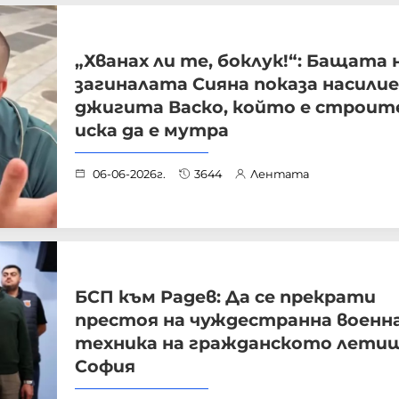
„Хванах ли те, боклук!“: Бащата 
загиналата Сияна показа насили
джигита Васко, който е строите
иска да е мутра
06-06-2026г.
3644
Лентата
БСП към Радев: Да се прекрати
престоя на чуждестранна военн
техника на гражданското летищ
София