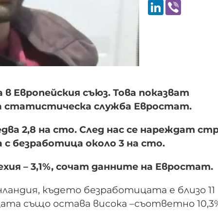
LinkedIn
Viber
а в Европейския съюз. Това показват
а статистическа служба Евростат.
два 2,8 на сто. След нас се нареждат ст
 с безработица около 3 на сто.
ехия – 3,1%, сочат данните на Евростат.
ландия, където безработицата е близо 11
цата също остава висока –съответно 10,3