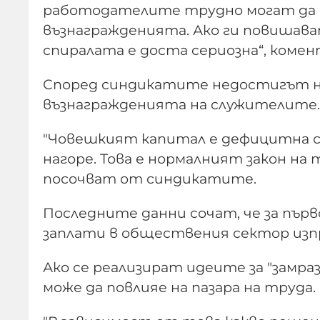
работодателите трудно могат да с
възнагражденията. Ако ги повишава
спиралата е доста сериозна“, коме
Според синдикатите недостигът на
възнагражденията на служителите.
"Човешкият капитал е дефицитна с
нагоре. Това е нормалният закон на
посочват от синдикатите.
Последните данни сочат, че за пъ
заплати в обществения сектор изпр
Ако се реализират идеите за "замра
може да повлияе на пазара на труда.