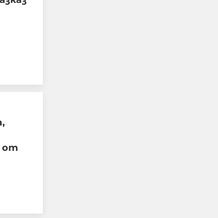
Николай Попов: Ако съм
бил член на ГЕРБ, това
означава ли, че дъщеря
ми с право е била убита
,
от тираджията и че
сам съм си заслужил
 от
тази съдба?
09-08-2026г.
204
Лентата
Този човек или не
пътува и няма
НАЙ-ЧЕТЕНИ
никаква