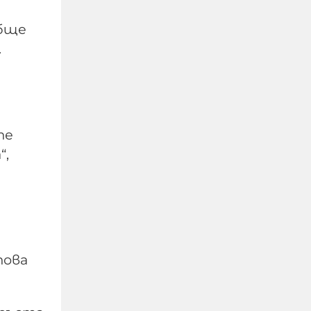
обще
.
те
“,
Руското МВнР:
Реториката на
България спрямо Русия
е по-сдържана и
рационална с новото
правителство на Радев
това
09-08-2026г.
78
Лентата