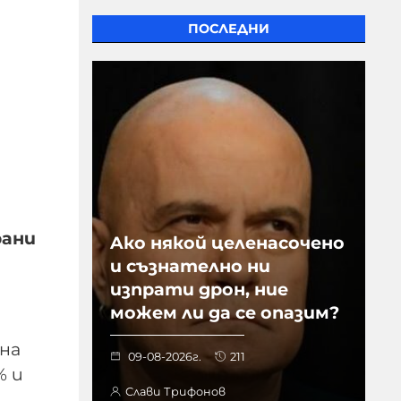
ПОСЛЕДНИ
рани
Aко някой целенасочено
и съзнателно ни
изпрати дрон, ние
можем ли да се опазим?
 на
09-08-2026г.
211
% и
Слави Трифонов