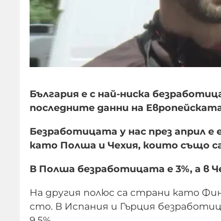
България е с най-ниска безработиц
последните данни на Европейскат
Безработицата у нас през април е е
като Полша и Чехия, които също са
В Полша безработицата е 3%, а в Ч
На другия полюс са страни като Фин
сто. В Испания и Гърция безработи
9,5%.