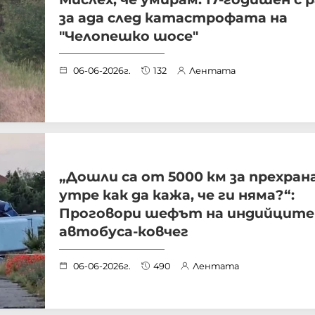
за ада след катастрофата на
"Челопешко шосе"
06-06-2026г.
132
Лентата
„Дошли са от 5000 км за прехрана
утре как да кажа, че ги няма?“:
Проговори шефът на индийците
автобуса-ковчег
06-06-2026г.
490
Лентата