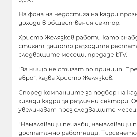
На фона на недостига на кадри прогн
доходи в обществения сектор.
Христо Желязков работи като снабд
стигат, защото разходите растат, а
следващите месеци, предаде bTV.
"За нищо не стигат по принцип. Преди
евро“, казва Христо Желязков.
Според компаниите за подбор на к
хиляди кадри за различни сектори. 
увеличават през следващите месец
"Намаляващи печалби, намаляващи по
достатъчно работници. Търсенето е