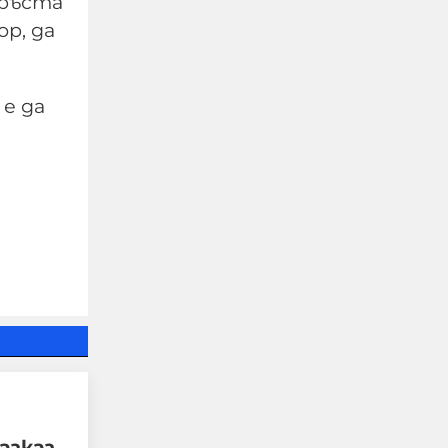
 ръста
р, да
е да
CNN: Запасите на САЩ
от ключови боеприпаси
са на опасно ниско ниво,
главният генерал на
Тръмп търси изход от
войната с Иран
09-08-2026г.
86
Лентата
азказ