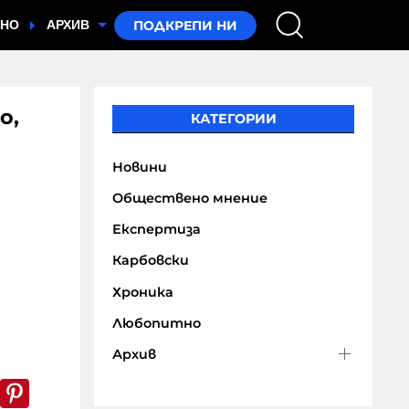
ТНО
АРХИВ
о,
КАТЕГОРИИ
Новини
Обществено мнение
Експертиза
Карбовски
Хроника
Любопитно
Архив
k
er
WhatsApp
Pinterest