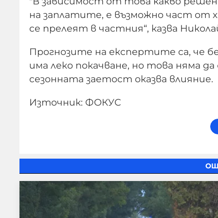
"В зависимост от това какво решен
на заплатите, е възможно част от 
се прелеят в частния“, казва Никола
Прогнозите на експертите са, че б
има леко покачване, но това няма да
сезонната заетост оказва влияние.
Източник: ФОКУС
ОЩ