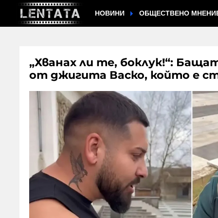
НОВИНИ
ОБЩЕСТВЕНО МНЕНИ
„Хванах ли те, боклук!“: Баща
от джигита Васко, който е ст