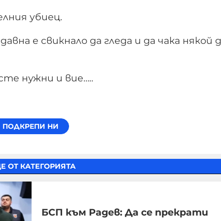
лния убиец.
вна е свикнало да гледа и да чака някой д
сте нужни и вие…..
Е ОТ КАТЕГОРИЯТА
БСП към Радев: Да се прекрати