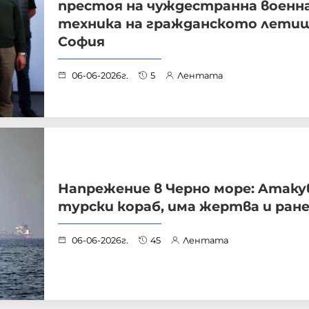
престоя на чуждестранна военн
техника на гражданското летищ
София
06-06-2026г.
5
Лентата
Напрежение в Черно море: Aтаку
турски кораб, има жертва и ран
06-06-2026г.
45
Лентата