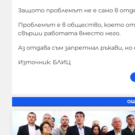
Защото проблемът не е само в отде
Проблемът е в общество, което отда
свърши работата вместо него.
Аз отдава съм запретнал ръкави, но 
Източник: БЛИЦ
ОЩ