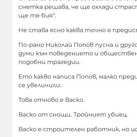
сметка решава, че ще охлади страс
ще те бия".
Не става ясно каква точно е преди
По-рано Николай Попов пусна и друг
думи към поведението и обществен
подобни трагедии.
Ето какво написа Попов, малко пре
се увеличили:
Това отново е Васко.
Васко от снощи. Тройният убиец.
Васко е строителен работник, но ис