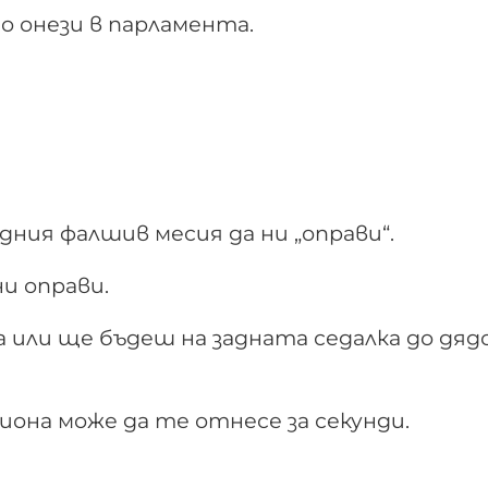
о онези в парламента.
дния фалшив месия да ни „оправи“.
ни оправи.
 или ще бъдеш на задната седалка до дядо
миона може да те отнесе за секунди.