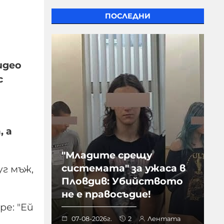
ПОСЛЕДНИ
идео
с
, а
"Младите срещу
системата" за ужаса в
уг мъж,
Пловдив: Убийството
не е правосъдие!
ре: "Ей
07-08-2026г.
2
Лентата