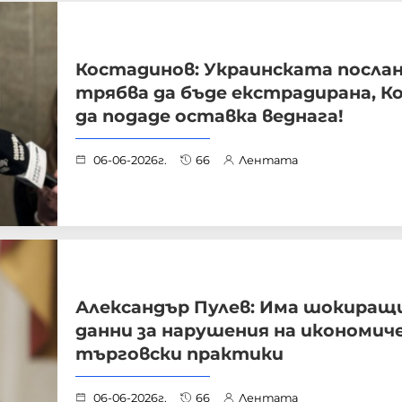
Костадинов: Украинската посла
трябва да бъде екстрадирана, К
да подаде оставка веднага!
06-06-2026г.
66
Лентата
Александър Пулев: Има шокиращ
данни за нарушения на икономиче
търговски практики
06-06-2026г.
66
Лентата