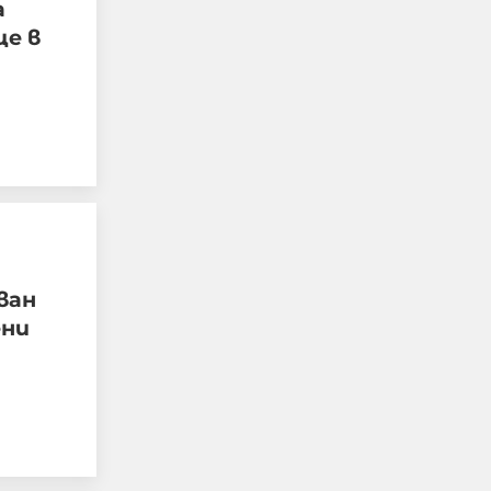
а
е в
Кошмар:
Непълнолетните
обръснали веждите на
Георги, гасили фасове в
ван
него и рисували
ени
свастики по тялото му
07-08-2026г.
4667
Лентата
Този човек или не
пътува и няма
НАЙ-ЧЕТЕНИ
никаква