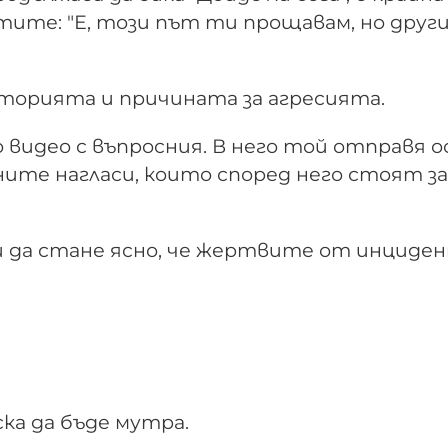
тите: "Е, този път ти прощавам, но друг
сторията и причината за агресията.
о видео с въпросния. В него той отправя 
ите нагласи, които според него стоят з
ди да стане ясно, че жертвите от инциден
ка да бъде мутра.