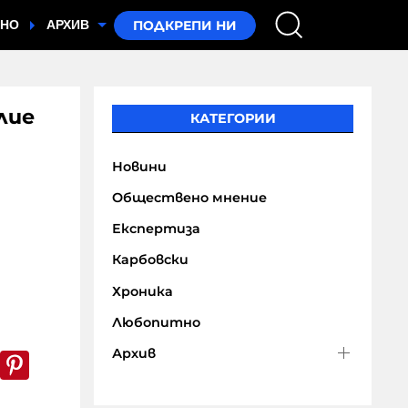
ТНО
АРХИВ
лие
КАТЕГОРИИ
Новини
Обществено мнение
Експертиза
Карбовски
Хроника
Любопитно
Архив
k
er
WhatsApp
Pinterest