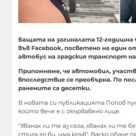
Бащата на загиналата 12-годишна С
във Facebook, посветено на един
автобус на градския транспорт на
Припомняме, че автомобил, участва
впоследствие се преобърна. По по
ранените са десетки.
В новата си публикацията Попов пус
който вече е с окървавено лице.
"Хванах ли те аз сега, хванах ли те бе
стига го би, има кръв". Васко обаче п