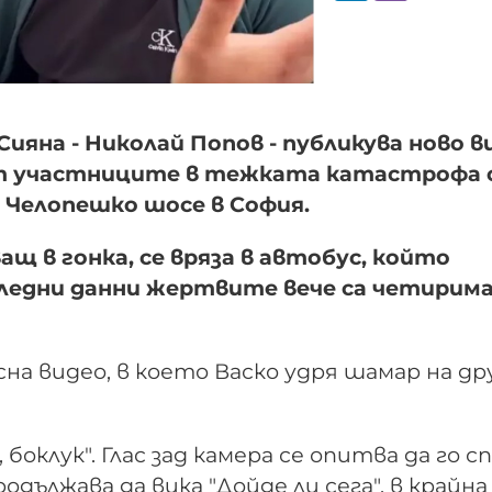
ияна - Николай Попов - публикува ново в
 от участниците в тежката катастрофа 
 Челопешко шосе в София.
щ в гонка, се вряза в автобус, който
следни данни жертвите вече са четирима
на видео, в което Васко удря шамар на др
, боклук". Глас зад камера се опитва да го сп
родължава да вика "Дойде ли сега", в крайна