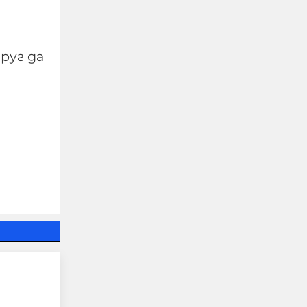
руг да
ТАСС: Хакери получиха
потвърждение за
участието на НАТО в
удари срещу Русия
07-08-2026г.
215
Лентата