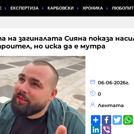
Е
ЕКСПЕРТИЗА
КАРБОВСКИ
ХРОНИКА
ЛЮБОПИ
та на загиналата Сияна показа наси
роител, но иска да е мутра
06-06-2026г.
0
Лентата
Share
Faceboo
Twitt
LinkedIn
Viber