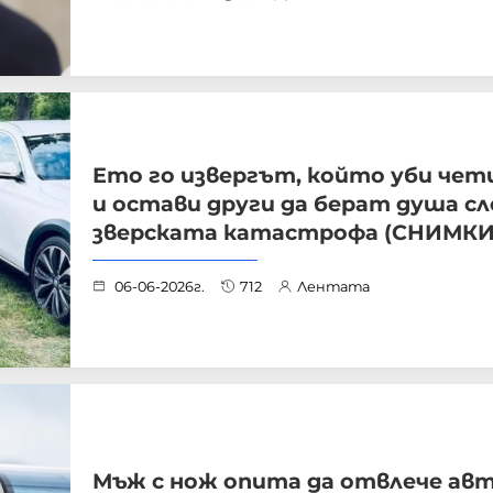
Ето го извергът, който уби че
и остави други да берат душа сл
зверската катастрофа (СНИМКИ
06-06-2026г.
712
Лентата
Мъж с нож опита да отвлече ав