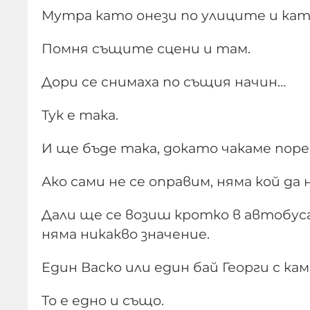
Мутра като онези по улиците и кат
Помня същите сцени и там.
Дори се снимаха по същия начин…
Тук е така.
И ще бъде така, докато чакаме поре
Ако сами не се оправим, няма кой да 
Дали ще се возиш кротко в автобуса
няма никакво значение.
Един Васко или един бай Георги с ка
То е едно и също.