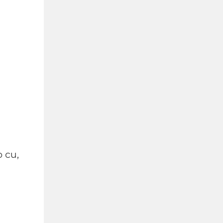
Фентанил: Дозата у нас
е 20 евро, ефектът - до
2 часа, а дрогирани вече
 си,
се срещат и в
софийското метро
07-08-2026г.
276
Лентата