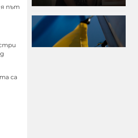
ия път
остри
ад
та са
Украйна спря износа на
земеделска продукция
през Черно море заради
руските удари
07-08-2026г.
25
Лентата