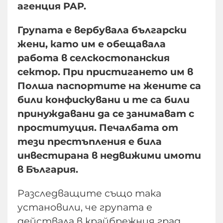
агенция PAP.
Групата е вербувала български
жени, като им е обещавала
работа в селскостопанския
сектор. При пристигането им в
Полша паспортите на жените са
били конфискувани и те са били
принуждавани да се занимават с
проституция. Печалбата от
тези престъпления е била
инвестирана в недвижими имоти
в България.
Разследващите също така
установили, че групата е
действала в крайбрежния град