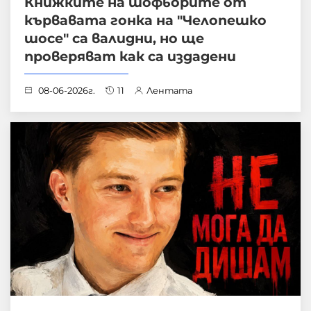
Книжките на шофьорите от
кървавата гонка на "Челопешко
шосе" са валидни, но ще
проверяват как са издадени
08-06-2026г.
11
Лентата