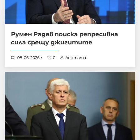
Румен Радев поиска репресивна
сила срещу джигитите
08-06-2026г.
0
Лентата