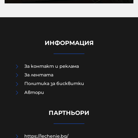
ИНФОРМАЦИЯ
За контакт и реклама
За лентата
Политика за бисквитки
Aвтори
МО след анализ на останките
край Кардам: Най-вероятно е
дрон-примамка "Майя"
ПАРТНЬОРИ
08-08-2026г.
166
Лентата
https://lechenie.bg/