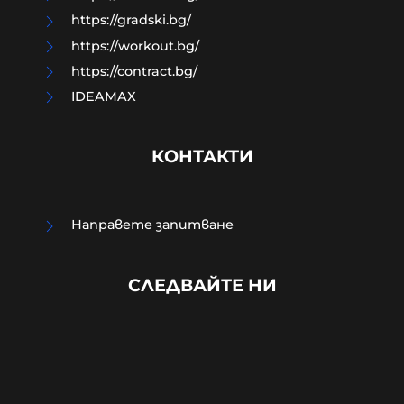
https://gradski.bg/
https://workout.bg/
https://contract.bg/
IDEAMAX
КОНТАКТИ
Направете запитване
Израелският посланик за
инцидента в Банско: Изолиран
СЛЕДВАЙТЕ НИ
случай. Не разбирам защо се
превърна в такъв голям скандал
08-08-2026г.
118
Лентата