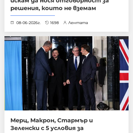
искам да нося отговорност за
решения, които не вземам
08-06-2026г.
1698
Лентата
Мерц, Макрон, Стармър и
Зеленски с 5 условия за