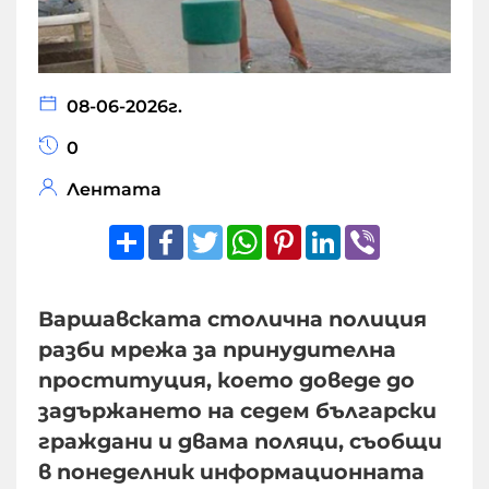
08-06-2026г.
0
Лентата
Share
Facebook
Twitter
WhatsApp
Pinterest
LinkedIn
Viber
Варшавската столична полиция
разби мрежа за принудителна
проституция, което доведе до
задържането на седем български
граждани и двама поляци, съобщи
в понеделник информационната