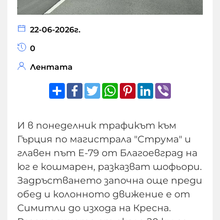
22-06-2026г.
0
Лентата
Share
Facebook
Twitter
WhatsApp
Pinterest
LinkedIn
Viber
И в понеделник трафикът към
Гърция по магистрала "Струма" и
главен път Е-79 от Благоевград на
юг е кошмарен, разказват шофьори.
Задръстването започна още преди
обед и колонното движение е от
Симитли до изхода на Кресна.