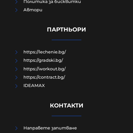
Политика за бисквитки
Aвтори
Модернизацията на бойната ни
авиация – срамна история за 17
години нехайство и саботажи
ПАРТНЬОРИ
06-08-2026г.
65
Лентата
https://lechenie.bg/
https://gradski.bg/
https://workout.bg/
https://contract.bg/
IDEAMAX
КОНТАКТИ
Направете запитване
УНИЦЕФ: Израел убива средно по