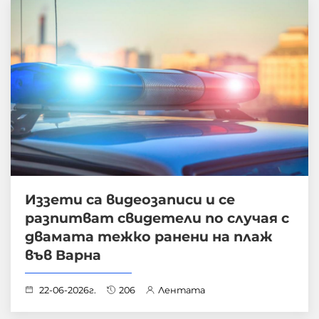
Иззети са видеозаписи и се
разпитват свидетели по случая с
двамата тежко ранени на плаж
във Варна
22-06-2026г.
206
Лентата