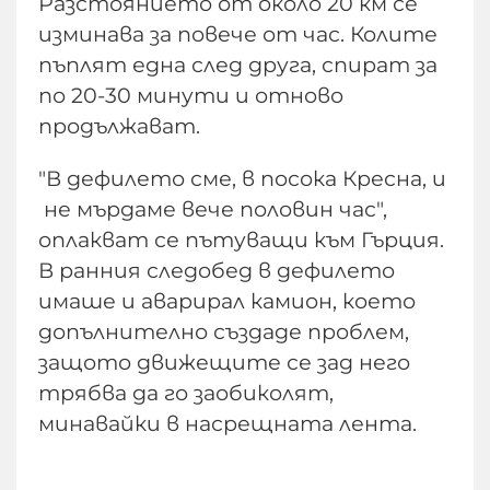
Разстоянието от около 20 км се
изминава за повече от час. Колите
пъплят една след друга, спират за
по 20-30 минути и отново
продължават.
"В дефилето сме, в посока Кресна, и
не мърдаме вече половин час",
оплакват се пътуващи към Гърция.
В ранния следобед в дефилето
имаше и аварирал камион, което
допълнително създаде проблем,
защото движещите се зад него
трябва да го заобиколят,
минавайки в насрещната лента.