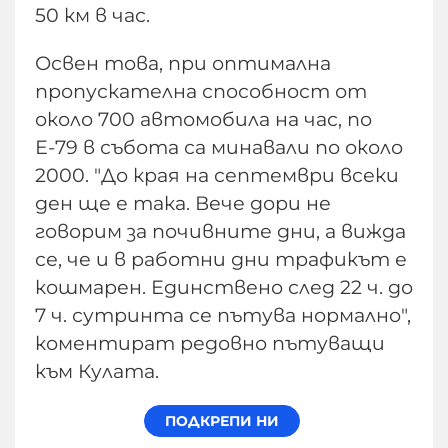
50 км в час.
Освен това, при оптимална
пропускателна способност от
около 700 автомобила на час, по
Е-79 в събота са минавали по около
2000. "До края на септември всеки
ден ще е така. Вече дори не
говорим за почивните дни, а вижда
се, че и в работни дни трафикът е
кошмарен. Единствено след 22 ч. до
7 ч. сутринта се пътува нормално",
коментират редовно пътуващи
към Кулата.