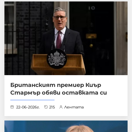
Британският премиер Киър
Стармър обяви оставката си
22-06-2026г.
215
Лентата