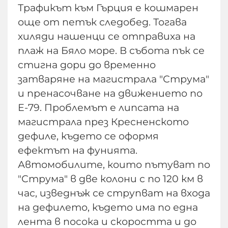
Трафикът към Гърция е кошмарен
още от петък следобед. Тогава
хиляди нашенци се отправиха на
плаж на Бяло море. В събота пък се
стигна дори до временно
затваряне на магистрала "Струма"
и пренасочване на движението по
Е-79. Проблемът е липсата на
магистрала през Кресненското
дефиле, където се оформя
ефектът на фунията.
Автомобилите, които пътуват по
"Струма" в две колони с по 120 км в
час, изведнъж се струпват на входа
на дефилето, където има по една
лента в посока и скоростта и до