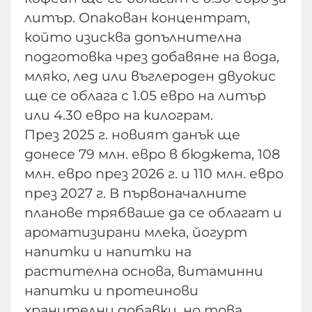
литър. Опакован концентрат,
който изисква допълнителна
подготовка чрез добавяне на вода,
мляко, лед или въглероден двуокис
ще се облага с 1.05 евро на литър
или 4.30 евро на килограм.
През 2025 г. новият данък ще
донесе 79 млн. евро в бюджета, 108
млн. евро през 2026 г. и 110 млн. евро
през 2027 г. В първоначалните
планове трябваше да се облагат и
ароматизирани млека, йогурт
напитки и напитки на
растителна основа, витаминни
напитки и протеинови
хранителни добавки, но това