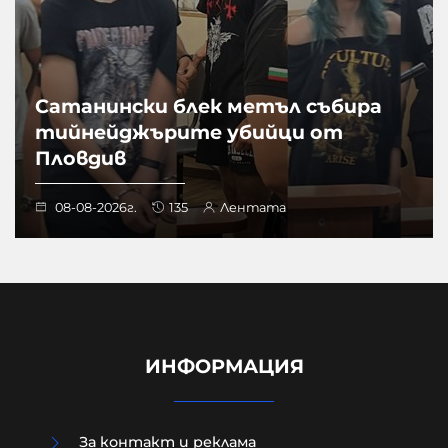
Сатанински блек метъл събира
тийнейджърите убийци от
Пловдив
08-08-2026г.
135
Лентата
ИНФОРМАЦИЯ
За контакт и реклама