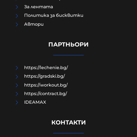
За лентата
Политика за бисквитки
Зеленски в Белград: Получаваме
Aвтори
недостатъчно ракети за
"Пейтриът", Израел не ни дава
системи за ПВО
ПАРТНЬОРИ
08-08-2026г.
23
Лентата
https://lechenie.bg/
https://gradski.bg/
https://workout.bg/
https://contract.bg/
IDEAMAX
КОНТАКТИ