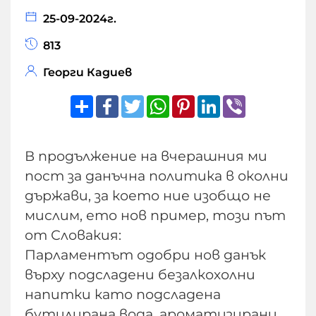
25-09-2024г.
813
Георги Кадиев
Share
Facebook
Twitter
WhatsApp
Pinterest
LinkedIn
Viber
В продължение на вчерашния ми
пост за данъчна политика в околни
държави, за което ние изобщо не
мислим, ето нов пример, този път
от Словакия:
Парламентът одобри нов данък
върху подсладени безалкохолни
напитки като подсладена
бутилирана вода, ароматизирани