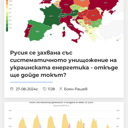
Русия се захвана със
систематичното унищожение на
украинската енергетика - oткъде
ще дойде токът?
27-08-2024г.
1128
Боян Рашев