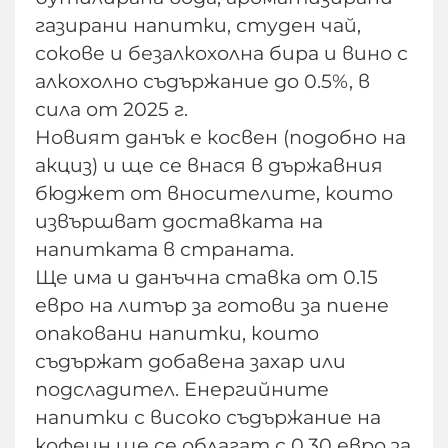
газирани напитки, студен чай,
сокове и безалкохолна бира и вино с
алкохолно съдържание до 0.5%, в
сила от 2025 г.
Новият данък е косвен (подобно на
акциз) и ще се внася в държавния
бюджет от вносителите, които
извършват доставката на
напитката в страната.
Ще има и данъчна ставка от 0.15
евро на литър за готови за пиене
опаковани напитки, които
съдържат добавена захар или
подсладител. Енергийните
напитки с високо съдържание на
кофеин ще се облагат с 0.30 евро за