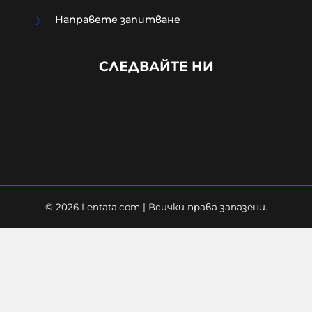
Направете запитване
Вижте ПЪРВИТЕ кадри от
СЛЕДВАЙТЕ НИ
мястото на взрива на дрона
(ВИДЕО)
08-08-2026г.
104
Лентата
© 2026 Lentata.com | Всички права запазени.