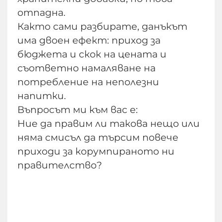
отпадна.
Както сами разбирате, данъкът
има двоен ефект: приход за
бюджета и скок на цената и
съответно намаляване на
потребление на неполезни
напитки.
Въпросът ми към вас е:
Ние да правим ли такова нещо или
няма смисъл да търсим повече
приходи за корумпираното ни
правителство?