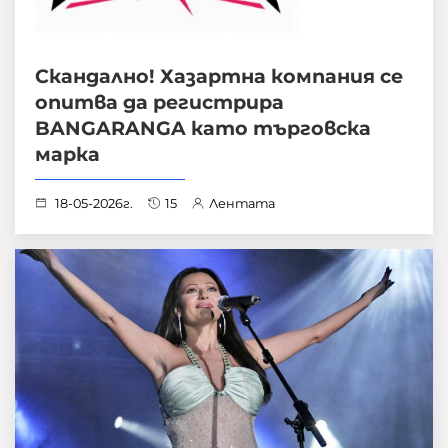
Скандално! Хазартна компания се
опитва да регистрира
BANGARANGA като търговска
марка
18-05-2026г.
15
Лентата