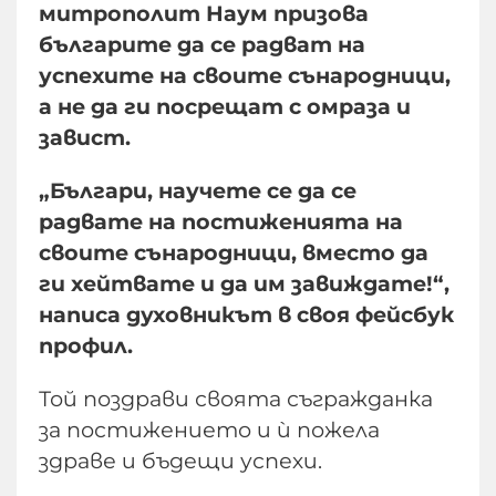
митрополит Наум призова
българите да се радват на
успехите на своите сънародници,
а не да ги посрещат с омраза и
завист.
„Българи, научете се да се
радвате на постиженията на
своите сънародници, вместо да
ги хейтвате и да им завиждате!“,
написа духовникът в своя фейсбук
профил.
Той поздрави своята съгражданка
за постижението и ѝ пожела
здраве и бъдещи успехи.