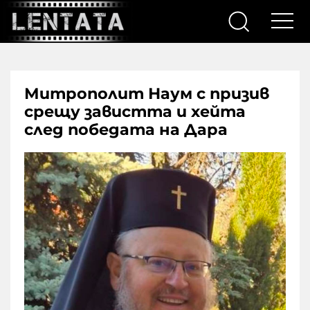
Митрополит Наум с призив
срещу завистта и хейта
след победата на Дара