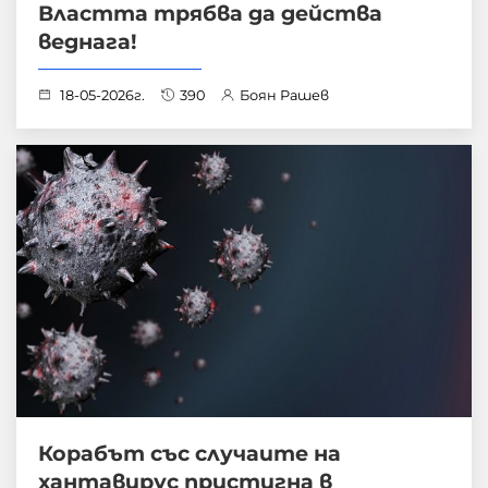
Властта трябва да действа
веднага!
18-05-2026г.
390
Боян Рашев
Корабът със случаите на
хантавирус пристигна в