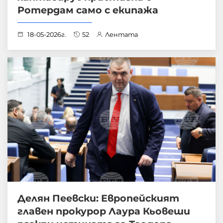
Ротердам само с екипажа
18-05-2026г.
52
Лентата
Делян Пеевски: Европейският
главен прокурор Лаура Кьовеши