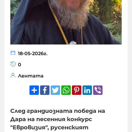
18-05-2026г.
0
Лентата
Share
Facebook
Twitter
WhatsApp
Pinterest
LinkedIn
Viber
След грандиозната победа на
Дара на песенния конкурс
"Евровизия", русенският