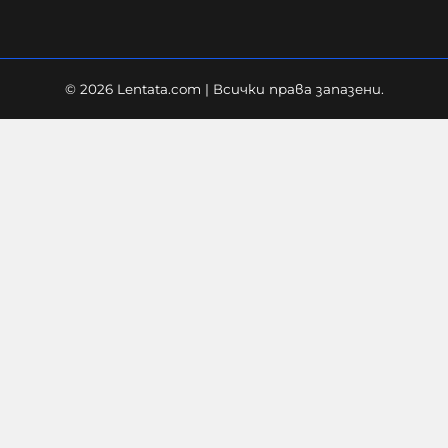
© 2026 Lentata.com | Всички права запазени.
Немска съдийка даде червен
картон на турския играч Карим
Демирбай. На излизане той я
погледна и ѝ каза: „Трябва да си
стои в кухнята“
07-08-2026г.
199
Гост-автор