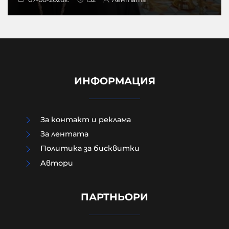
ИНФОРМАЦИЯ
За контакт и реклама
За лентата
Политика за бисквитки
Шведски депутат от лява
Aвтори
партия възхвали затворен
командир от Бригадите на
мъчениците от ал-Акса
ПАРТНЬОРИ
07-08-2026г.
46
Лентата