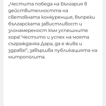
„Честита победа на България в
действителността на
световната конкуренция, въпреки
българската завистливост и
злонамереност към успешните
хора! Честито и успех на моята
съгражданка Дара, да е жива и
здрава!“, завършва публикацията на
митрополита.