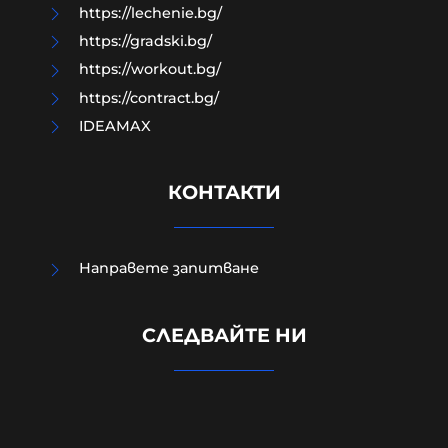
https://lechenie.bg/
https://gradski.bg/
https://workout.bg/
https://contract.bg/
IDEAMAX
КОНТАКТИ
Направете запитване
Повече от 1000 германски юристи
СЛЕДВАЙТЕ НИ
подкрепят призива за забрана на
AfD „в защита на демокрацията“
07-08-2026г.
56
Лентата