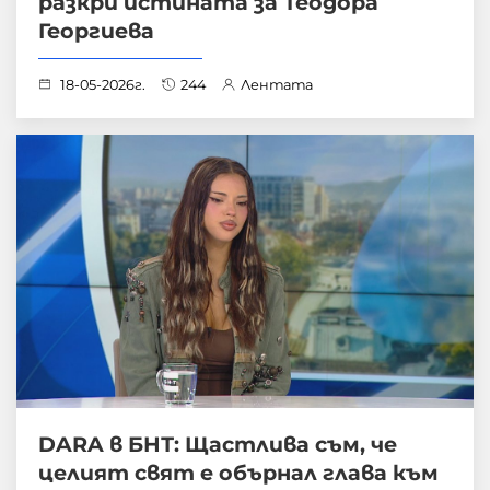
разкри истината за Теодора
Георгиева
18-05-2026г.
244
Лентата
DARA в БНТ: Щастлива съм, че
целият свят е обърнал глава към