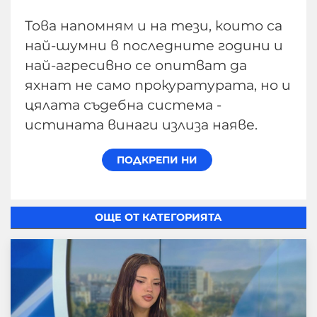
Това напомням и на тези, които са
най-шумни в последните години и
най-агресивно се опитват да
яхнат не само прокуратурата, но и
цялата съдебна система -
истината винаги излиза наяве.
ОЩЕ ОТ КАТЕГОРИЯТА