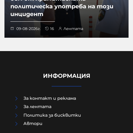
политическа употреба на този
инцидент
09-08-2026г.
16
Лентата
ИНФОРМАЦИЯ
За контакт и реклама
За лентата
Политика за бисквитки
Aвтори
"Сънди Таймс": Ударите на