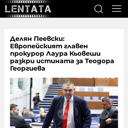
Делян Пеевски:
Европейският главен
прокурор Лаура Кьовеши
разкри истината за Теодора
Георгиева