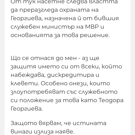
От тук насетне следва властта
да преразгледа охраната на
Георгиева, назначена й от бившия
служебен министър на МВР и
основанията за това решение.
Що се отнася до мен - аз ще
защитя името си от всеки, който
набеждава, дискредитира и
клевети. Особено онези, които
злоупотребяват със служебното
си положение за това като Теодора
Георгиева.
Защото вярвам, че истината
винаги излиза наяве.