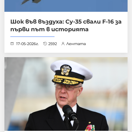
Шок във въздуха: Су-35 свали F-16 за
първи път в историята
17-05-2026г.
2592
Лентата