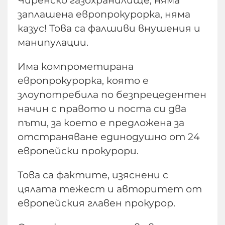
Чиренско газохранилище, няма
заплашена европрокурорка, няма
казус! Това са фалшиви внушения и
манипулации.
Има компрометирана
европрокурорка, която е
злоупотребила по безпрецедентен
начин с правото и поста си два
пъти, за което е предложена за
отстраняване единодушно от 24
европейски прокурори.
Това са фактите, изяснени с
цялата тежест и авторитет от
европейския главен прокурор.