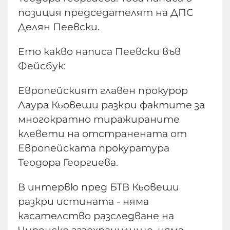
позиция председателят на ДПС
Делян Пеевски.
Ето какво написа Пеевски във
Фейсбук:
Европейският главен прокурор
Лаура Кьовеши разкри фактите за
многократно тиражираните
клевети на отстранената от
Европейската прокуратура
Теодора Георгиева.
В интервю пред БТВ Кьовеши
разкри истината - няма
касателство разследване на