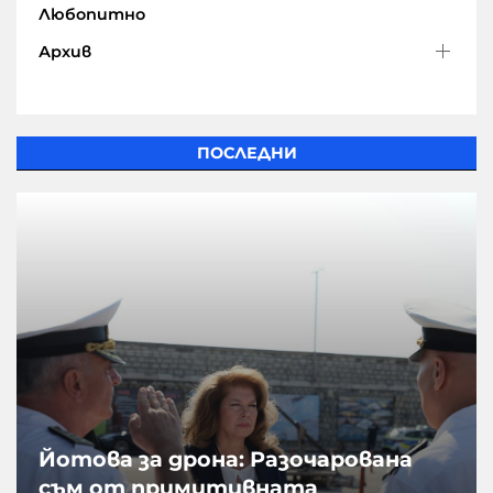
Любопитно
Архив
ПОСЛЕДНИ
Йотова за дрона: Разочарована
съм от примитивната