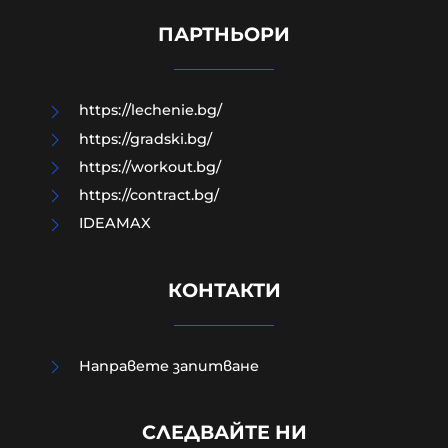
Украйна срещу Русия могат да се
окажат в полза на Путин
ПАРТНЬОРИ
09-08-2026г.
39
Лентата
https://lechenie.bg/
https://gradski.bg/
https://workout.bg/
https://contract.bg/
IDEAMAX
КОНТАКТИ
Направете запитване
Времена на истински
СЛЕДВАЙТЕ НИ
неолиберален фашизъм, а после и