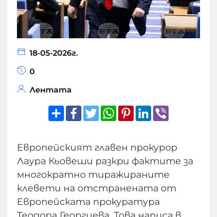
18-05-2026г.
0
Лентата
Share
Facebook
Twitter
WhatsApp
Pinterest
LinkedIn
Viber
Европейският главен прокурор
Лаура Кьовеши разкри фактите за
многократно тиражираните
клевети на отстранената от
Европейската прокуратура
Теодора Георгиева. Това написа в