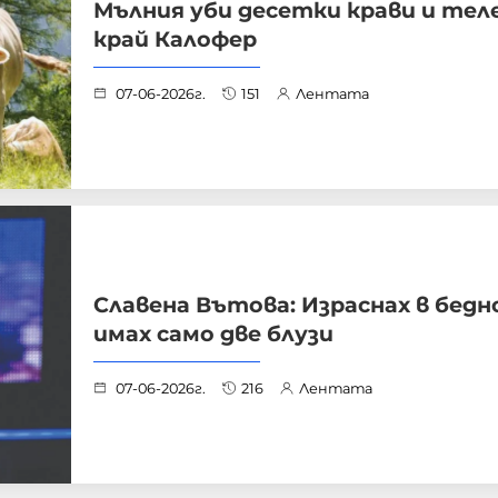
Мълния уби десетки крави и те
край Калофер
07-06-2026г.
151
Лентата
Славена Вътова: Израснах в бедн
имах само две блузи
07-06-2026г.
216
Лентата