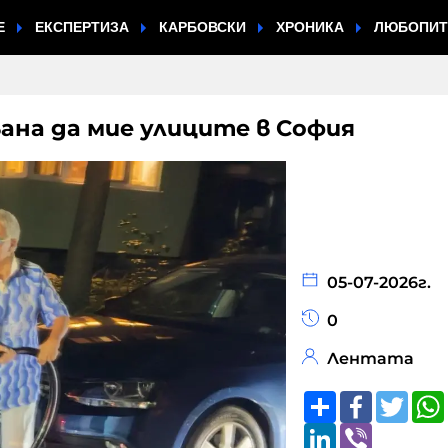
Е
ЕКСПЕРТИЗА
КАРБОВСКИ
ХРОНИКА
ЛЮБОПИ
ана да мие улиците в София
05-07-2026г.
0
Лентата
Share
Faceboo
Twitt
LinkedIn
Viber