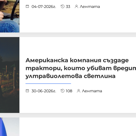
04-07-2026г.
33
Лентата
Американска компания създаде
трактори, които убиват вредит
ултравиолетова светлина
30-06-2026г.
108
Лентата