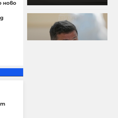
о ново
ед
Едва 18% от
украинците имат
доверие в Зеленски, с
най-висок рейтинг е
Залужни
ят
07-08-2026г.
69
Лентата