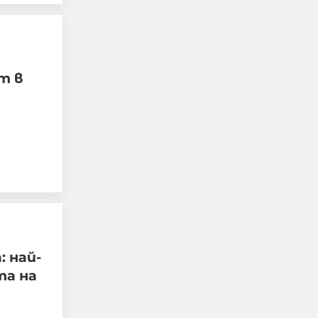
т в
Адвокатка за
убийството от деца в
Пловдив: Може да се
търси отговорност
от родителите за
неполагане на грижи
 най-
07-08-2026г.
284
Лентата
та на
Този човек или не
пътува и няма
НАЙ-ЧЕТЕНИ
никаква