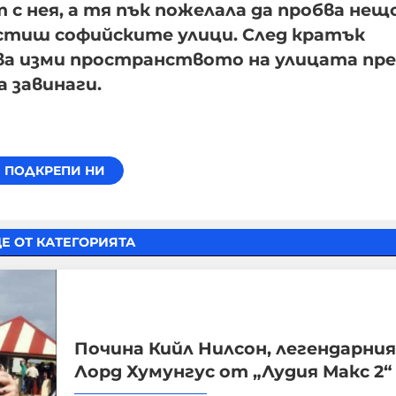
 с нея, а тя пък пожелала да пробва нещ
чистиш софийските улици. След кратък
 изми пространството на улицата пр
 завинаги.
Е ОТ КАТЕГОРИЯТА
Почина Кийл Нилсон, легендарни
Лорд Хумунгус от „Лудия Макс 2“