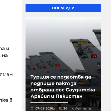
ПОСЛЕДНИ
та и
 на
Нямам
Турция се подготвя да
подпише пакт за
отбрана със Саудитска
Арабия и Пакистан
тка в
07-08-2026г.
24
Лентата