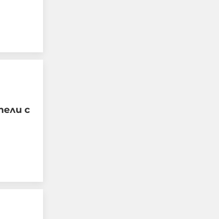
ели с
Руснаците поразиха
три кораба с военни
доставки за ВСУ в
Черно море
07-08-2026г.
515
Лентата