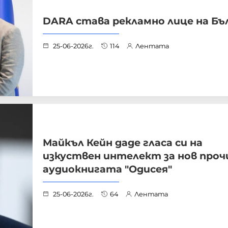
DARA става рекламно лице на Бъ
25-06-2026г.
114
Лентата
Майкъл Кейн даде гласа си на
изкуствен интелект за нов проч
аудиокнигата "Одисея"
25-06-2026г.
64
Лентата