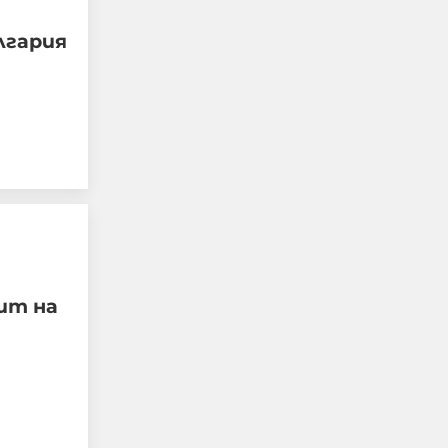
лгария
Случаят в Банско,
случаят в Пловдив са
следствие на
недоверието в
институциите и в
тяхното безхаберие.
ит на
07-08-2026г.
202
Персефона Коре