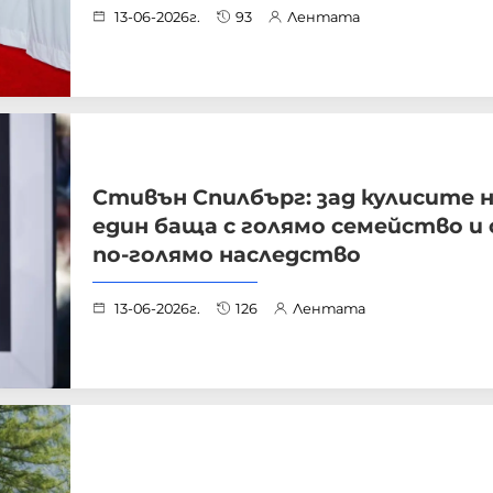
13-06-2026г.
93
Лентата
Стивън Спилбърг: зад кулисите 
един баща с голямо семейство и
по-голямо наследство
13-06-2026г.
126
Лентата