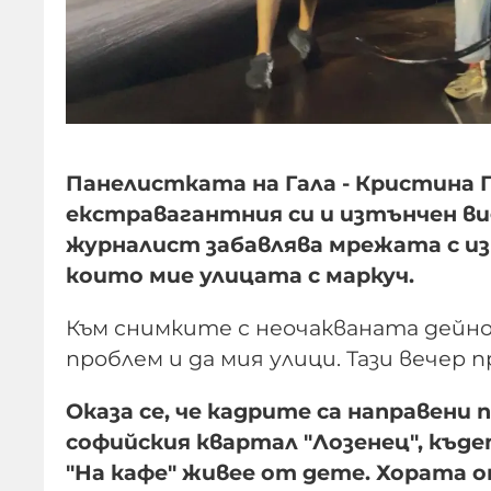
Панелистката на Гала - Кристина 
екстравагантния си и изтънчен вид
журналист забавлява мрежата с из
които мие улицата с маркуч.
Към снимките с неочакваната дейн
проблем и да мия улици. Тази вечер п
Оказа се, че кадрите са направени
софийския квартал "Лозенец", къд
"На кафе" живее от дете. Хората 