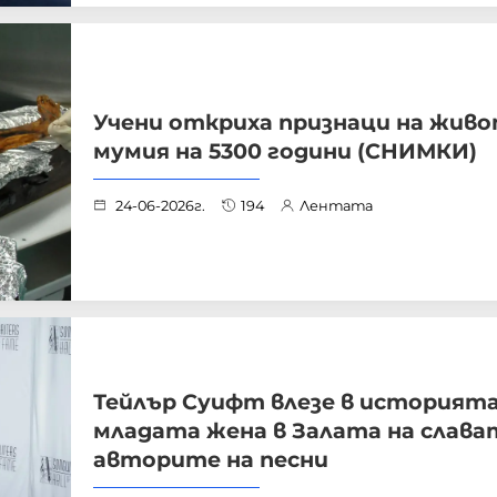
Учени откриха признаци на живо
мумия на 5300 години (СНИМКИ)
24-06-2026г.
194
Лентата
Тейлър Суифт влезе в историята:
младата жена в Залата на слава
авторите на песни