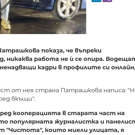
Патрашкова показа, че въпреки
, никаква работа не ѝ се опира. Водеща
ненадващи кадри в профилите си онлайн,
ост от нея страна Патрашкова написа: "
ред вкъщи".
 пред кооперацията в старата част на
ето популярната журналистка и панелис
от "Чистота", които миели улицата, я