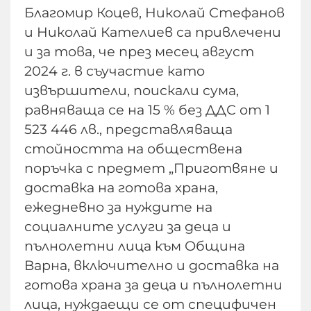
Благомир Коцев, Николай Стефанов
и Николай Кателиев са привлечени
и за това, че през месец август
2024 г. в съучастие като
извършители, поискали сума,
равняваща се на 15 % без ДДС от 1
523 446 лв., представляваща
стойността на обществена
поръчка с предмет „Приготвяне и
доставка на готова храна,
ежедневно за нуждите на
социалните услуги за деца и
пълнолетни лица към Община
Варна, включително и доставка на
готова храна за деца и пълнолетни
лица, нуждаещи се от специфичен