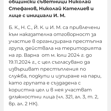
общински съветници Николай
Стефанов, Николай Кателиев и
лице с инициали И. М.
Б. К., Н. С., Й. К. и И. М. са привлечени
към наказателна отговорност за
участие в организирана престъпна
група, действала на територията
на гр. Варна от м. юли 2024 г. до
19.11.2024 г., с цел съгласувано да
извършват престъпления по
служба, подкупи и изпиране на пари,
като групата е създадена с
користна цел и в нея участват
длъжностни лица (чл. 321, ал. 3, т. 2,
вр. ал. 2 НК).