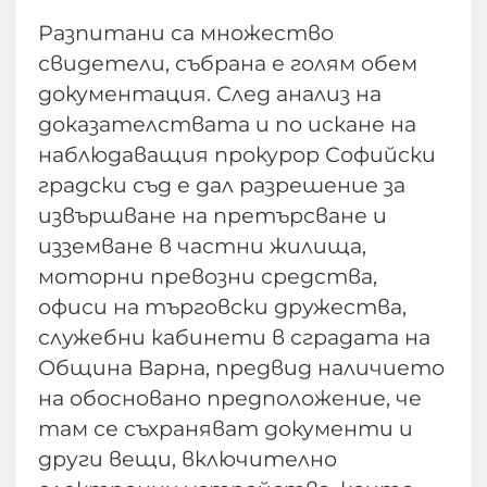
Разпитани са множество
свидетели, събрана е голям обем
документация. След анализ на
доказателствата и по искане на
наблюдаващия прокурор Софийски
градски съд е дал разрешение за
извършване на претърсване и
изземване в частни жилища,
моторни превозни средства,
офиси на търговски дружества,
служебни кабинети в сградата на
Община Варна, предвид наличието
на обосновано предположение, че
там се съхраняват документи и
други вещи, включително