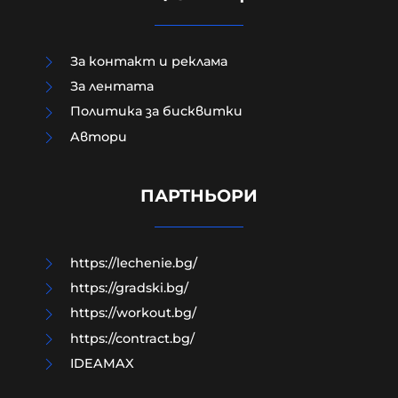
За контакт и реклама
За лентата
Политика за бисквитки
Aвтори
Д-р Веселин Герев: Отглеждат се
деца-психопати. Най-критичен е
периодът между 12 и 16 г.
ПАРТНЬОРИ
07-08-2026г.
209
Лентата
https://lechenie.bg/
https://gradski.bg/
https://workout.bg/
https://contract.bg/
IDEAMAX