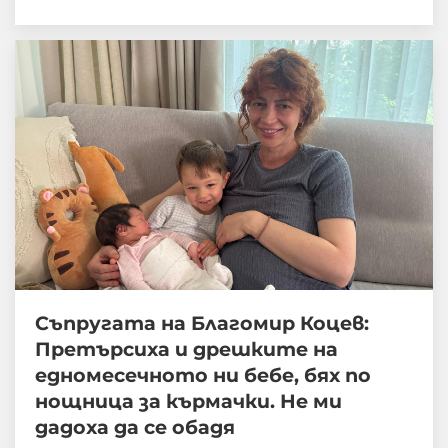
Съпругата на Благомир Коцев:
Претърсиха и дрешките на
едномесечното ни бебе, бях по
нощница за кърмачки. Не ми
дадоха да се обадя