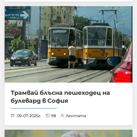
Трамвай блъсна пешеходец нa
булевард в София
09-07-2025г.
98
Лентата