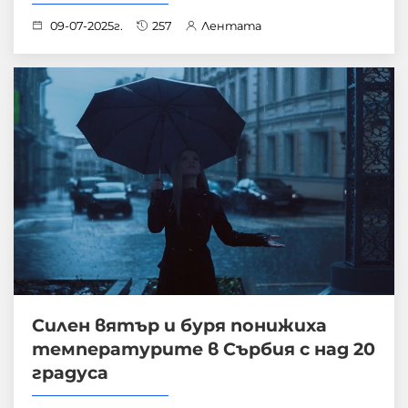
09-07-2025г.
257
Лентата
Силен вятър и буря понижиха
температурите в Сърбия с над 20
градуса