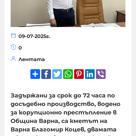
09-07-2025г.
0
Лентата
Share
Facebook
Twitter
WhatsApp
Pinterest
LinkedIn
Viber
Задържани за срок до 72 часа по
досъдебно производство, водено
за корупционно престъпление в
Община Варна, са кметът на
Варна Благомир Коцев, двамата