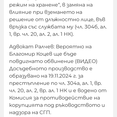
режим на хранене“, в замяна на
влияние при вземането на
решение от длъжностно лице, във
връзка със службата му (чл. 304б, ал.
1, вр. чл. 20, ал. 2, ал. 1 НК).
Адвокат Ралчев: Вероятно на
Благомир Коцев ще бъде
повдигнато обвинение (ВИДЕО)
Досъдебното производство е
образувано на 19.11.2024 г. за
престъпление по чл. 304а, ал. 1, вр.
чл. 20, ал. 2, вр. ал. 1 НК и е водено от
Комисия за противодействие на
корупцията под ръководството и
надзора на СГП.