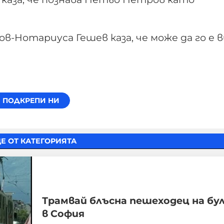
в-Нотариуса Гешев каза, че може да го е 
Е ОТ КАТЕГОРИЯТА
Трамвай блъсна пешеходец нa бу
в София