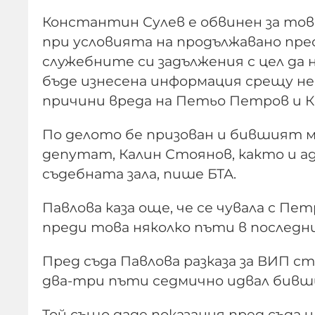
Константин Сулев е обвинен за това,
при условията на продължавано прес
служебните си задължения с цел да н
бъде изнесена информация срещу не
причини вреда на Петьо Петров и 
По делото бе призован и бившият 
депутат, Калин Стоянов, както и ад
съдебната зала, пише БТА.
Павлова каза още, че се чувала с Пе
преди това няколко пъти в последн
Пред съда Павлова разказа за ВИП 
два-три пъти седмично идвал бивши
Той също даде показания пред съда 