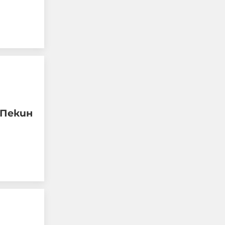
на Симона
Пейчева -
жената до
убития в Банкя
бизнесмен?
01-08-2026г.
7118
Лентата
Жестоко
убитият в
 Пекин
Пловдив Георги
бил сирак,
мечтаел за деца
06-08-2026г.
6849
Топ криминалист
с ексклузивни
Лентата
данни за
убийството на