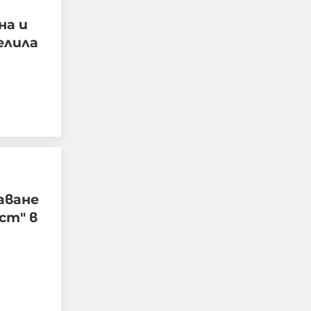
на и
елила
Руснаците удариха
предприятието
„Файър Пойнт“ в Киев,
аване
произвеждащо части за
ст" в
ракетите „Фламинго“
08-08-2026г.
402
Лентата
Този човек или не
пътува и няма
НАЙ-ЧЕТЕНИ
никаква