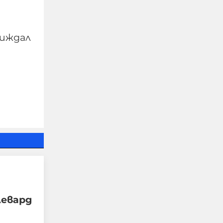
виждал
Украйна е получила 200
млрд. долара пряко
бюджетно
финансиране от
началото на войната
левард
08-08-2026г.
30
Лентата