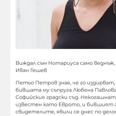
Виждал съм Нотариуса само веднъж, 
Иван Гешев
Петьо Петров знае, че го издирват, 
бившата му съпруга Любена Павлова
Софийския градски съд. Някогашнат
известен като Еврото, и бившият г
свидетелите, явили се днес по дел