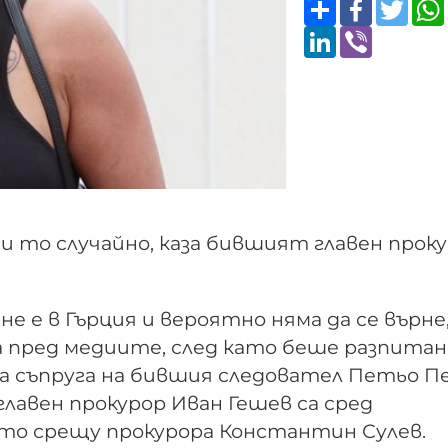
Share
Faceboo
Twitt
LinkedIn
Viber
и то случайно, каза бившият главен прок
не е в Гърция и вероятно няма да се върне,
 пред медиите, след като беше разпитан
а съпруга на бившия следовател Петьо П
лавен прокурор Иван Гешев са сред
ото срещу прокурора Константин Сулев.