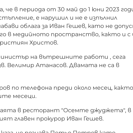
 че в периода от 30 май до 1 юни 2023 год
тъпление, е нарушил и не е изпълнил
абави облага за Иван Гешев, като не допус
го в медийното пространство, както и с 
Кристиян Христов.
министър на вътрешните работи , сега
в. Велимир Атанасов. Двамата не са в
тров по телефона преди около месец, както
ите месеци.
стаята в ресторант "Осемте джуджета", в
ят главен прокурор Иван Гешев.
и каза, че познава Петьо Петров като