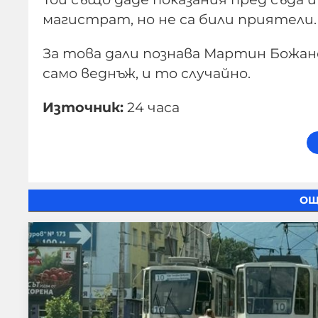
магистрат, но не са били приятели.
За това дали познава Мартин Божано
само веднъж, и то случайно.
Източник:
24 часа
ОЩ