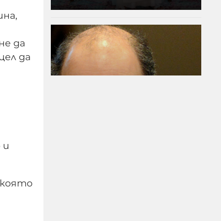
ина,
не да
цел да
Британският историк
Ричард Саква:
Русофобията е западна
 и
патология, която ни
води към война и
самоунищожение
 която
08-08-2026г.
59
Лентата