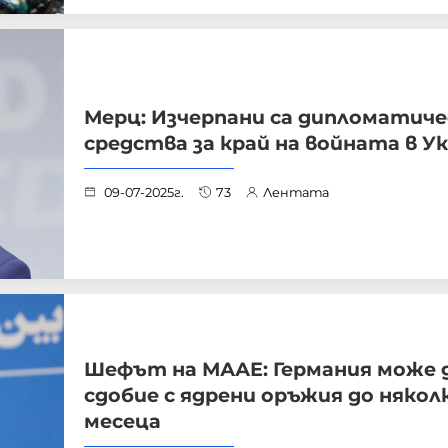
Мерц: Изчерпани са дипломатич
средства за край на войната в У
09-07-2025г.
73
Лентата
Шефът на МААЕ: Германия може д
сдобие с ядрени оръжия до някол
месеца