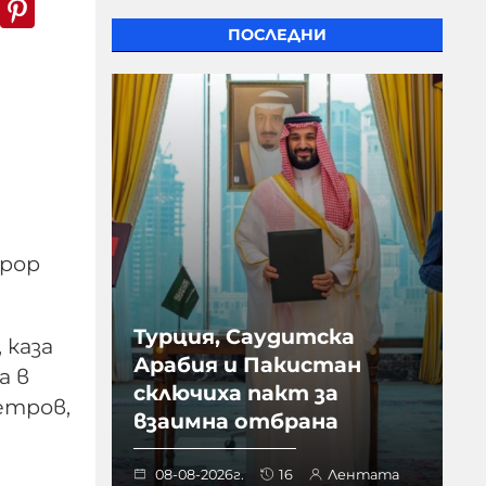
k
er
WhatsApp
Pinterest
ПОСЛЕДНИ
урор
Турция, Саудитска
 каза
Арабия и Пакистан
а в
сключиха пакт за
етров,
взаимна отбрана
08-08-2026г.
16
Лентата