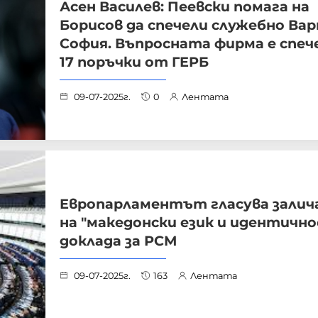
Асен Василев: Пеевски помага на
Борисов да спечели служебно Вар
София. Въпросната фирма е спеч
17 поръчки от ГЕРБ
09-07-2025г.
0
Лентата
Европарламентът гласува залич
на "македонски език и идентично
доклада за РСМ
09-07-2025г.
163
Лентата