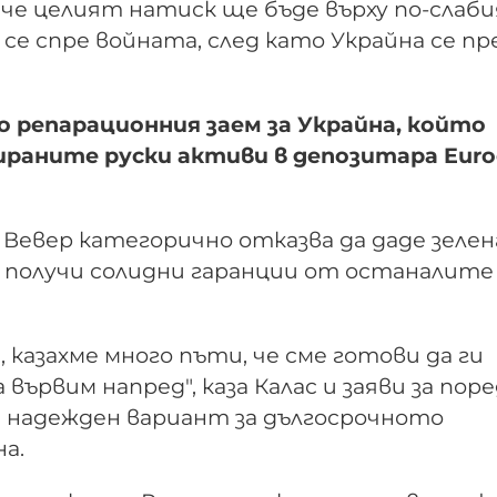
, че целият натиск ще бъде върху по-слаби
се спре войната, след като Украйна се пр
ло репарационния заем за Украйна, който
раните руски активи в депозитара Euroc
евер категорично отказва да даде зелен
е получи солидни гаранции от останалите
 казахме много пъти, че сме готови да ги
вървим напред", каза Калас и заяви за пор
 надежден вариант за дългосрочното
а.