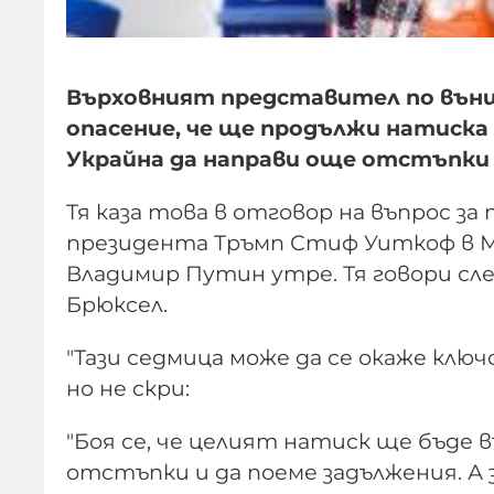
Върховният представител по външ
опасение, че ще продължи натиск
Украйна да направи още отстъпки в
Тя каза това в отговор на въпрос 
президента Тръмп Стиф Уиткоф в Мо
Владимир Путин утре. Тя говори сл
Брюксел.
"Тази седмица може да се окаже ключ
но не скри:
"Боя се, че целият натиск ще бъде 
отстъпки и да поеме задължения. А з