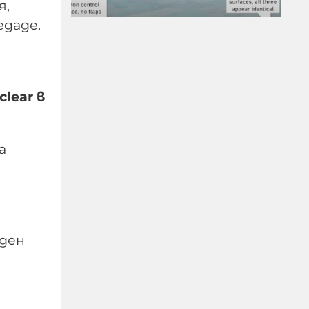
я,
едаде.
lear в
МО след анализ на
останките край
а
Кардам: Най-вероятно е
дрон-примамка "Майя"
08-08-2026г.
74
Лентата
еден