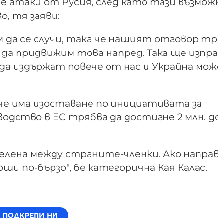
е атаки от Русия, след като тази възмо
, тя заяви:
м да се случи, така че нашият отговор т
а да придвижим това напред. Така ще изп
 да издържат повече от нас и Украйна може
че има изоставане по инициативата за
водство в ЕС трябва да достигне 2 млн. д
елена между страните-членки. Ако напра
ши по-бързо", бе категорична Кая Калас.