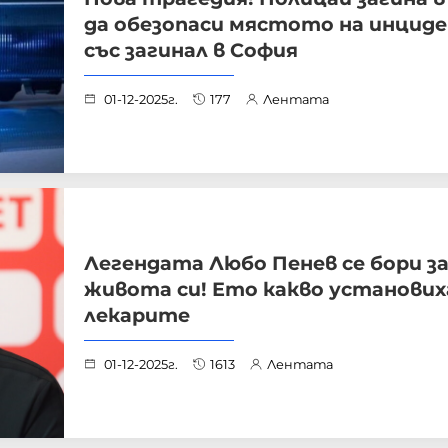
да обезопаси мястото на инцид
със загинал в София
01-12-2025г.
177
Лентата
Легендата Любо Пенев се бори з
живота си! Ето какво установих
лекарите
01-12-2025г.
1613
Лентата