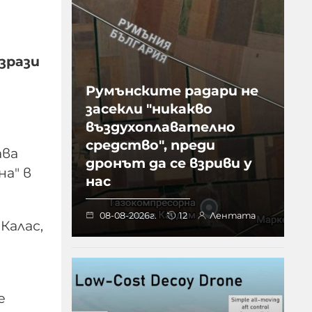
зрази
Румънските радари не
засекли "никакво
въздухоплавателно
средство", преди
ава
дронът да се взриви у
а" в
нас
08-08-2026г.
12
Лентата
Калас,
е