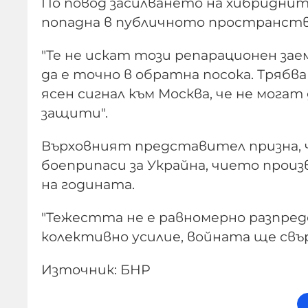
По повод засилването на хибриднит
попадна в публичното пространство
"Те не искат този репарационен зае
да е точно в обратна посока. Трябв
ясен сигнал към Москва, че не могат
защити".
Върховният представител призна, 
боеприпаси за Украйна, чието произ
на годината.
"Тежестта не е равномерно разпред
колективно усилие, войната ще свър
Източник: БНР