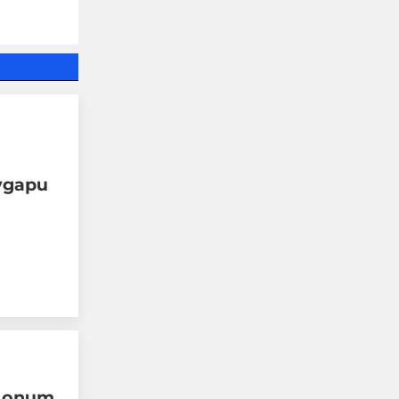
Какво има на мястото,
където се разби дрона
и има ли притеснения у
хората?
удари
08-08-2026г.
115
Лентата
в опит