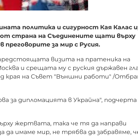
ната политика и сигурност Кая Калас и
а от страна на Съединените щати върху
 преговорите за мир с Русия.
за предстоящата визита на пратеника на
сква и срещата му с руския държавен гл
ед края на Съвет "Външни работи" /Отбран
ова за дипломацията в Украйна", подчерта 
върху жертвата, така че тя да направи
а да имаме мир, не трябва да забравяме, ч