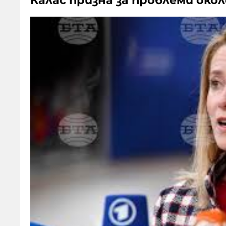
Калас призна за проблеми око