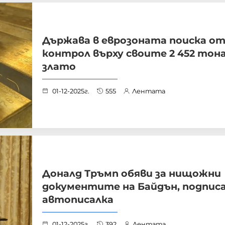
Държава в еврозоната поиска о
контрол върху своите 2 452 тон
злато
01-12-2025г.
555
Лентата
Доналд Тръмп обяви за нищожни
документите на Байдън, подписа
автописалка
01-12-2025г.
392
Лентата