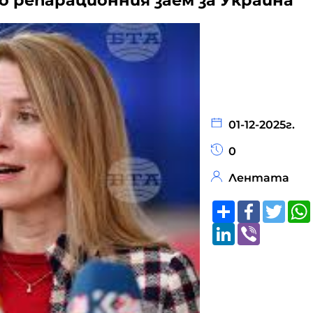
ло репарационния заем за Украйна
01-12-2025г.
0
Лентата
Share
Faceboo
Twitt
LinkedIn
Viber