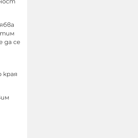
жност
рябва
Израелският посланик
ратим
за инцидента в Банско:
 да се
Изолиран случай. Не
разбирам защо се
превърна в такъв голям
скандал
о края
08-08-2026г.
39
Лентата
вим