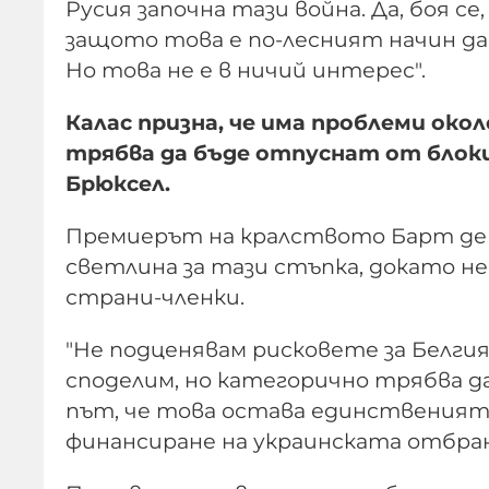
Русия започна тази война. Да, боя се
защото това е по-лесният начин да 
Но това не е в ничий интерес".
Калас призна, че има проблеми око
трябва да бъде отпуснат от блоки
Брюксел.
Премиерът на кралството Барт де В
светлина за тази стъпка, докато н
страни-членки.
"Не подценявам рисковете за Белгия,
споделим, но категорично трябва да 
път, че това остава единственият
финансиране на украинската отбран