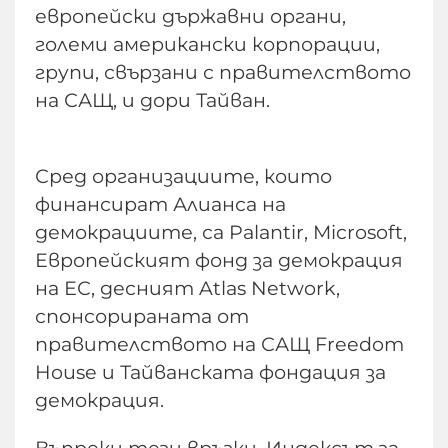
европейски държавни органи,
големи американски корпорации,
групи, свързани с правителството
на САЩ, и дори Тайван.
Сред организациите, които
финансират Алианса на
демокрациите, са Palantir, Microsoft,
Европейският фонд за демокрация
на ЕС, десният Atlas Network,
спонсорираната от
правителството на САЩ Freedom
House и Тайванската фондация за
демокрация.