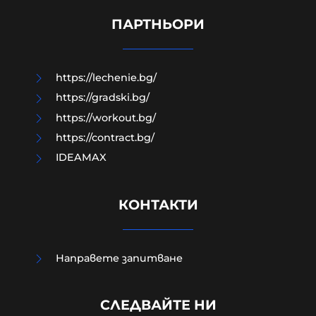
Как да загубим изборите в пет
прости стъпки?
ПАРТНЬОРИ
08-08-2026г.
133
Гост-автор
https://lechenie.bg/
https://gradski.bg/
https://workout.bg/
https://contract.bg/
IDEAMAX
КОНТАКТИ
Направете запитване
Външно министерство привика
СЛЕДВАЙТЕ НИ
украинската посланичка заради