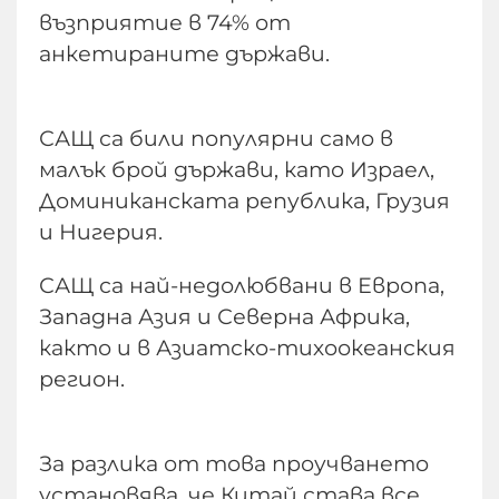
възприятие в 74% от
анкетираните държави.
САЩ са били популярни само в
малък брой държави, като Израел,
Доминиканската република, Грузия
и Нигерия.
САЩ са най-недолюбвани в Европа,
Западна Азия и Северна Африка,
както и в Азиатско-тихоокеанския
регион.
За разлика от това проучването
установява, че Китай става все