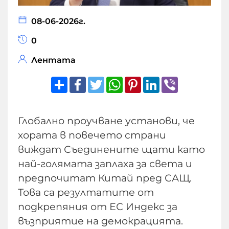
08-06-2026г.
0
Лентата
Share
Facebook
Twitter
WhatsApp
Pinterest
LinkedIn
Viber
Глобално проучване установи, че
хората в повечето страни
виждат Съединените щати като
най-голямата заплаха за света и
предпочитат Китай пред САЩ.
Това са резултатите от
подкрепяния от ЕС Индекс за
възприятие на демокрацията.