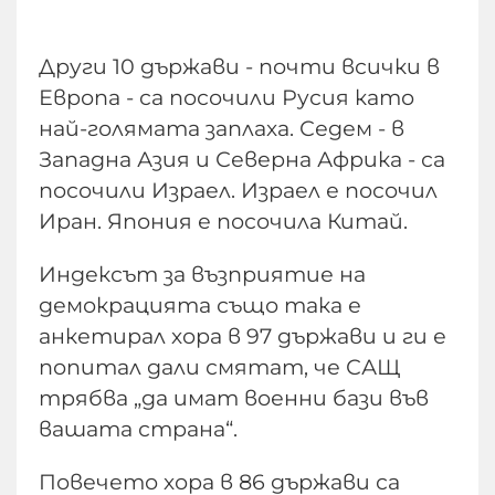
Други 10 държави - почти всички в
Европа - са посочили Русия като
най-голямата заплаха. Седем - в
Западна Азия и Северна Африка - са
посочили Израел. Израел е посочил
Иран. Япония е посочила Китай.
Индексът за възприятие на
демокрацията също така е
анкетирал хора в 97 държави и ги е
попитал дали смятат, че САЩ
трябва „да имат военни бази във
вашата страна“.
Повечето хора в 86 държави са