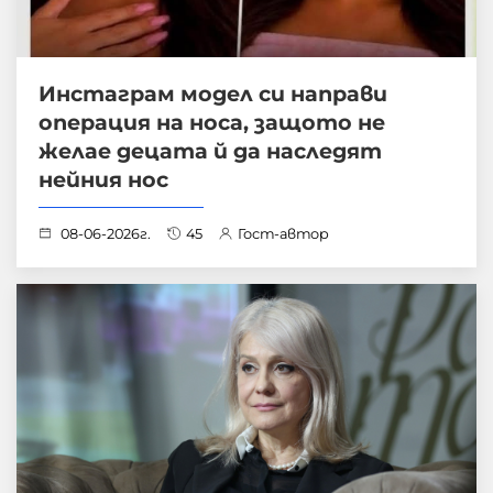
Инстаграм модел си направи
операция на носа, защото не
желае децата й да наследят
нейния нос
08-06-2026г.
45
Гост-автор