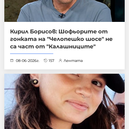
Кирил Борисов: Шофьорите от
гонката на "Челопешко шосе" не
са част от "Калашниците"
08-06-2026г.
157
Лентата