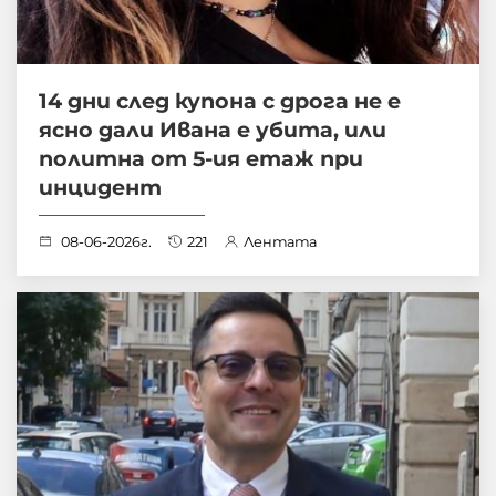
14 дни след купона с дрога не е
ясно дали Ивана е убита, или
политна от 5-ия етаж при
инцидент
08-06-2026г.
221
Лентата