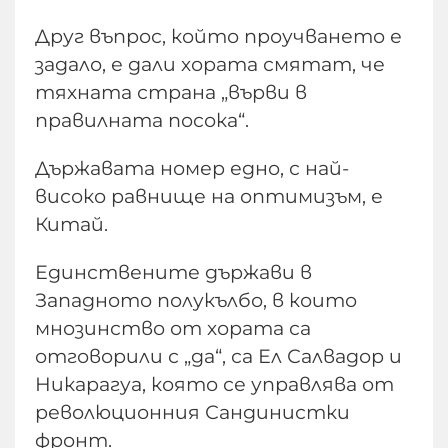
Друг въпрос, който проучването е
задало, е дали хората смятат, че
тяхната страна „върви в
правилната посока“.
Държавата номер едно, с най-
високо равнище на оптимизъм, е
Китай.
Единствените държави в
Западното полукълбо, в които
мнозинство от хората са
отговорили с „да“, са Ел Салвадор и
Никарагуа, която се управлява от
революционния Сандинистки
фронт.