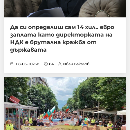
Да си определиш сам 14 хил.. евро
заплата като директорката на
НДК е брутална кражба от
държавата
08-06-2026г.
64
Иван Бакалов