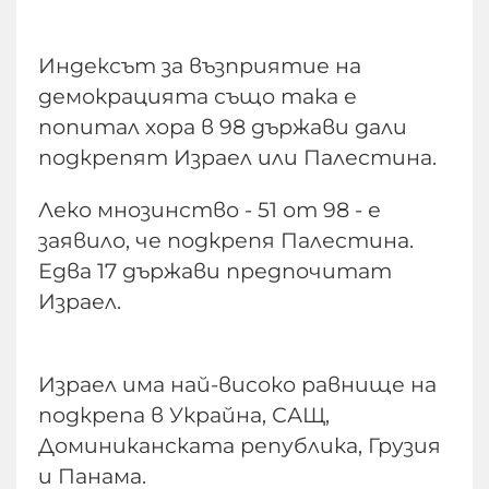
Индексът за възприятие на
демокрацията също така е
попитал хора в 98 държави дали
подкрепят Израел или Палестина.
Леко мнозинство - 51 от 98 - е
заявило, че подкрепя Палестина.
Едва 17 държави предпочитат
Израел.
Израел има най-високо равнище на
подкрепа в Украйна, САЩ,
Доминиканската република, Грузия
и Панама.