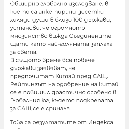
Обширно глобално изследване, в
което са анкетирани десетки
хиляди души в близо 100 държави,
установи, че огромното
мнозинство вижда Съединените
щати като най-голямата заплаха
за света.
В същото време все повече
държави заявяват, че
предпочитат Китай пред САЩ.
Рейтингът на одобрение на Китай
се е повишил драстично особено в
Глобалния юг, където подкрепата
за САЩ се е сринала.
Това са резултатите от Индекса