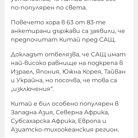
по-популярен по света.
Повечето хора в 63 от 83-те
анкетирани държави са заявили, че
предпочитат Китай пред САЩ.
Докладът отбелязва, че САЩ имат
най-високо равнище на подкрепа в
Израел, Япония, Южна Корея, Тайван
и Украйна, но посочва, че това са
„изключения“.
Китай е бил особено популярен в
Западна Азия, Северна Африка,
Субсахарска Африка, Европа и
Азиатско-тихоокеанския регион.