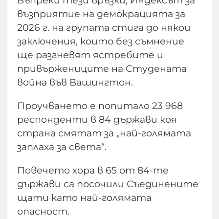
Въпреки тези връзки, Индексът за
възприятие на демокрацията за
2026 г. на групата стига до някои
заключения, които без съмнение
ще разгневят ястребите и
привържениците на Студената
война във Вашингтон.
Проучването е попитало 23 968
респонденти в 84 държави коя
страна смятат за „най-голямата
заплаха за света“.
Повечето хора в 65 от 84-те
държави са посочили Съединените
щати като най-голямата
опасност.