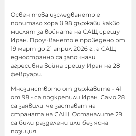
Освен това изследването е
попитало хора в 98 държави какво
мислят за войната на САЩ срещу
Иран. Проучването е проведено от
19 март до 21 април 2026 г., а САЩ
едностранно са започнали
агресивна война срещу Иран на 28
февруари.
Мнозинството от държавите - 41
от 98 - са подкрепили Иран. Само 28
са заявили, че застават на
страната на САЩ. Останалите 29
са били разделени или без ясна
позиция.