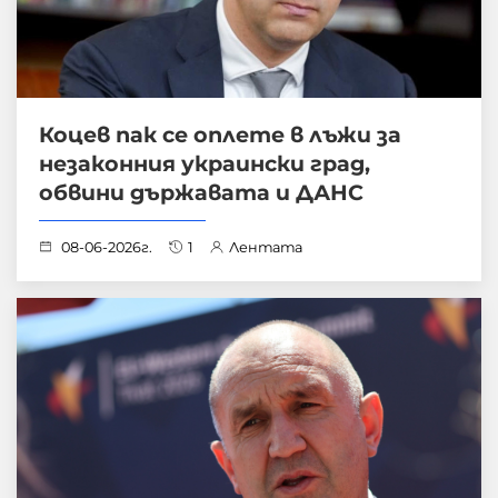
Коцев пак се оплете в лъжи за
незаконния украински град,
обвини държавата и ДАНС
08-06-2026г.
1
Лентата