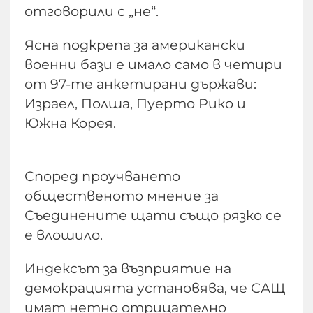
отговорили с „не“.
Ясна подкрепа за американски
военни бази е имало само в четири
от 97-те анкетирани държави:
Израел, Полша, Пуерто Рико и
Южна Корея.
Според проучването
общественото мнение за
Съединените щати също рязко се
е влошило.
Индексът за възприятие на
демокрацията установява, че САЩ
имат нетно отрицателно