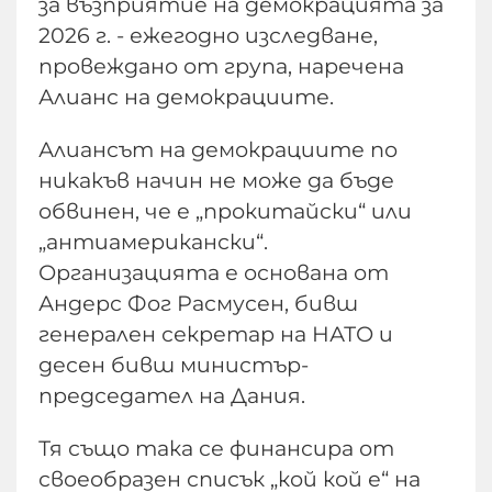
за възприятие на демокрацията за
2026 г. - ежегодно изследване,
провеждано от група, наречена
Алианс на демокрациите.
Алиансът на демокрациите по
никакъв начин не може да бъде
обвинен, че е „прокитайски“ или
„антиамерикански“.
Организацията е основана от
Андерс Фог Расмусен, бивш
генерален секретар на НАТО и
десен бивш министър-
председател на Дания.
Тя също така се финансира от
своеобразен списък „кой кой е“ на