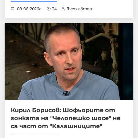
08-06-2026г.
34
Гост-автор
Кирил Борисов: Шофьорите от
гонката на "Челопешко шосе" не
са част от "Калашниците"