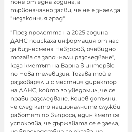
поне от една година, а
първоначално заяви, че не е знаел за
"незаконния град".
"През пролетта на 2025 година
ДАНС поискаха информация от нас
за бизнесмена Невзоров, очевидно
тогава са започнали разследване",
каза кметът на Варна в интервю
по Нова телевизия. Тогава той е
разговарял и с местния директор
на ДАНС, който го уведомил, че се
прави разследване. Коцев допълни,
че след като националните служби
работят по въпроса, един кмет се
успокоява, че държавата се е заела,
но впоследствие се оказва, че