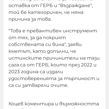
оставка от ГЕРБ и "Възраждане",
той бе категоричен, че няма
причина за това.
"Това е превантивен инструмент
от тях, за да покрият
собствената си вина", заяви
кметът, като допълни, че
истинските причинители на тази
сага са от ГЕРБ, които през 2022 и
2023 година са издали
удостоверенията за търпимост и
са си затваряли очите.
Коцев коментира и възможността