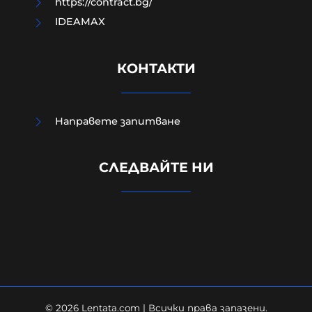
https://contract.bg/
IDEAMAX
КОНТАКТИ
Направете запитване
Изчезналият свидетел от случая
СЛЕДВАЙТЕ НИ
„Петрохан“: близки се питат
дали Мексиканеца е жив
07-08-2026г.
175
Лентата
© 2026 Lentata.com | Всички права запазени.