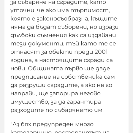
за събаряне на сградите, като
уточни, че ако има търпимост,
която е законосъобразна, къщите
няма да бъдат съборени, но изрази
дълбоки съмнения как са издавани
тези документи, тъй като те се
отнасят за обекти преди 2001
година, а настоящите сгради са
нови. Общината първо ще даде
предписание на собственика сам
да разруши сградите, а ако не го
направи, ще запорира негово
имущество, за да гарантира
разходите по събарянето им.
"Аз бях предупреден много
категорично, ресторантът на