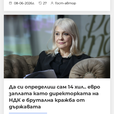
08-06-2026г.
27
Гост-автор
Да си определиш сам 14 хил.. евро
заплата като директорката на
НДК е брутална кражба от
държавата