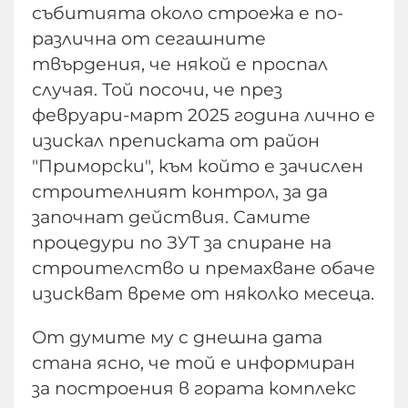
събитията около строежа е по-
различна от сегашните
твърдения, че някой е проспал
случая. Той посочи, че през
февруари-март 2025 година лично е
изискал преписката от район
"Приморски", към който е зачислен
строителният контрол, за да
започнат действия. Самите
процедури по ЗУТ за спиране на
строителство и премахване обаче
изискват време от няколко месеца.
От думите му с днешна дата
стана ясно, че той е информиран
за построения в гората комплекс