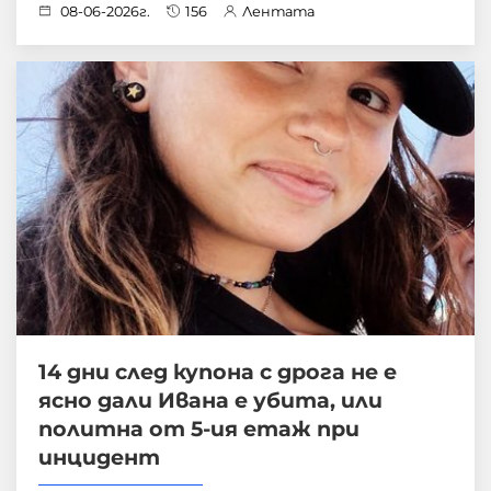
08-06-2026г.
156
Лентата
14 дни след купона с дрога не е
ясно дали Ивана е убита, или
политна от 5-ия етаж при
инцидент