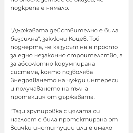
подкрепа е нямало.
"Държавата действително е била
безсилна", заключи Коцев. Той
подчерта, че казусът не е просто
за едно незаконно строителство, а
за абсолютно корумпирана
система, която позволява
внедряването на чужди интереси
и получаването на пълна
протекция от държавата.
"Тази групировка с цялата си
наглост е била протектирана от
всички институции или е имало