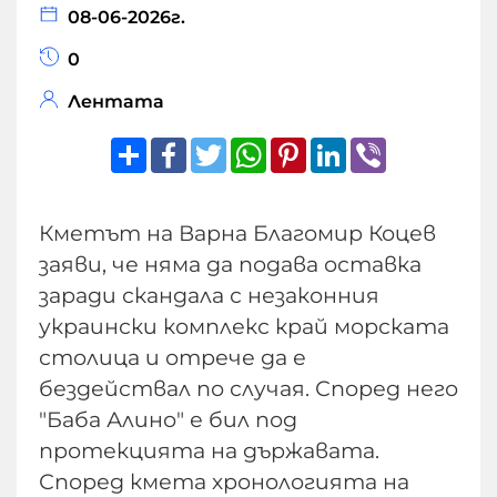
08-06-2026г.
0
Лентата
Share
Facebook
Twitter
WhatsApp
Pinterest
LinkedIn
Viber
Кметът на Варна Благомир Коцев
заяви, че няма да подава оставка
заради скандала с незаконния
украински комплекс край морската
столица и отрече да е
бездействал по случая. Според него
"Баба Алино" е бил под
протекцията на държавата.
Според кмета хронологията на