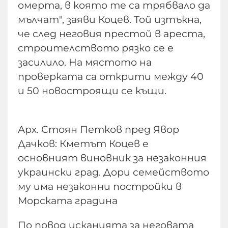
омерта, в която те са трябвало да
мълчат", заяви Коцев. Той изтъкна,
че след неговия престой в ареста,
строителството рязко се е
засилило. На мястото на
проверката са открити между 40
и 50 новостроящи се къщи.
Арх. Стоян Петков пред Явор
Дачков: Кметът Коцев е
основният виновник за незаконния
украински град. Дори семейството
му има незаконни постройки в
Морската градина
По повод исканията за неговата