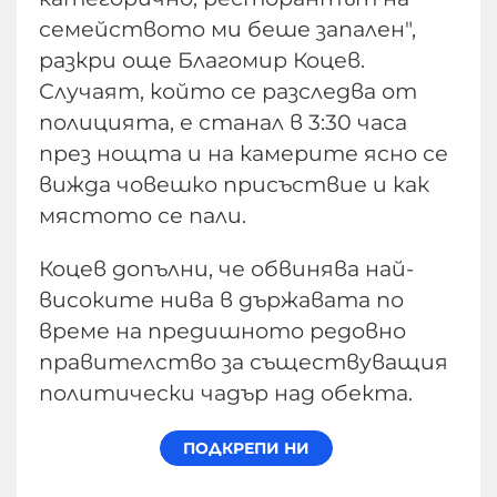
семейството ми беше запален",
разкри още Благомир Коцев.
Случаят, който се разследва от
полицията, е станал в 3:30 часа
през нощта и на камерите ясно се
вижда човешко присъствие и как
мястото се пали.
Коцев допълни, че обвинява най-
високите нива в държавата по
време на предишното редовно
правителство за съществуващия
политически чадър над обекта.