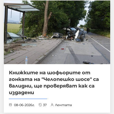
Книжките на шофьорите от
гонката на "Челопешко шосе" са
валидни, ще проверяват как са
издадени
08-06-2026г.
37
Лентата