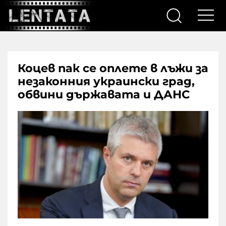
Коцев пак се оплете в лъжи за
незаконния украински град,
обвини държавата и ДАНС