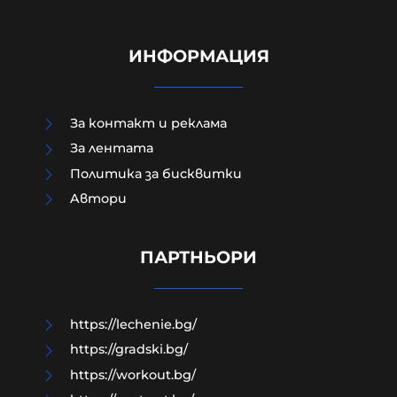
ИНФОРМАЦИЯ
За контакт и реклама
За лентата
Политика за бисквитки
Aвтори
Д-р Веселин Герев: Отглеждат се
деца-психопати. Най-критичен е
периодът между 12 и 16 г.
ПАРТНЬОРИ
07-08-2026г.
164
Лентата
https://lechenie.bg/
https://gradski.bg/
https://workout.bg/