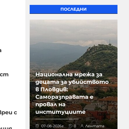
ПОСЛЕДНИ
а
ост
Национална мрежа за
децата за убийството
в Пловдив:
Саморазправата е
провал на
институциите
реи с
07-08-2026г.
0
Лентата
пция