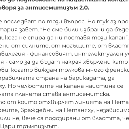
говоря за антисемитизъм 2.0.
 последват по този въпрос. Но тук аз пр
ария завет. “Не сме били избрани да бъде
ога не спира да ни поставя този капан”.
асени от силните, от могъщите, от власт
ривилегия - финансовият, интелектуален у
- само за да бъдат накрая хвърлени като
рви, когато виждам толкова много френск
 правилната страна на барикадата, да
у. Но челюстите на капана наистина се
ялата планета става антисемитска.
о от които отхвърлят линията на Нетан
вреите, враждебни на Нетаняху, независим
и не, вече са подозирани от властта, че
 Цари тръмпизмът.