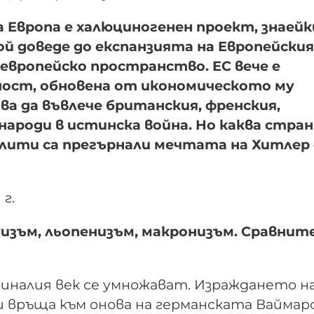
 Европа е халюциногенен проект, знаейк
й доведе до експанзията на Европейския
 европейско пространство. ЕС вече е
вност, обновена от икономическото му
ва да въвлече британския, френския,
народи в истинска война. Но каква стра
 елити са прегърнали мечтата на Хитлер
г.
зъм, льопенизъм, макронизъм. Сравните
миналия век се умножават. Израждането н
 връща към онова на германската Ваймар