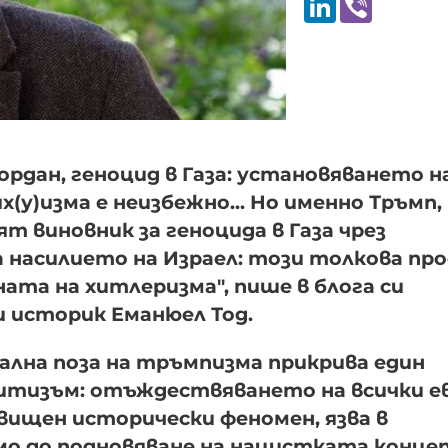
ордан, геноцид в Газа: установяването н
(у)изма е неизбежно... Но именно Тръмп,
т виновник за геноцида в Газа чрез
 насилието на Израел: този толкова пр
та на хитлеризма", пише в блога си
 историк Еманюел Тод.
кална поза на тръмпизма прикрива един
итизъм: отъждествяването на всички ев
ищен исторически феномен, язва в
мо до подновяване на нацистката конце