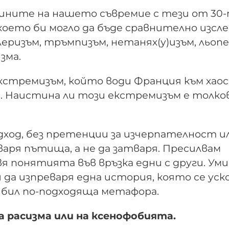
ините на нашето съвремие с тези от 30
което би могло да бъде сравнително изсл
еризъм, тръмпизъм, нетанях(у)изъм, льопе
зма.
тремизъм, който води Франция към хаоса
д. Наистина ли този екстремизъм е толко
ход, без претенции за изчерпателност и
варя пътища, а не да затваря. Пресилвам
я понятията във връзка едни с други. Ум
и да изпреваря една история, която се уск
 бил по-подходяща метафора.
а расизма или на ксенофобията.