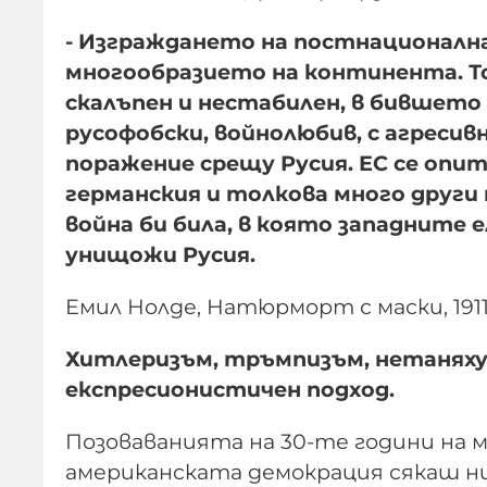
- Изграждането на постнационална
многообразието на континента. То
скалъпен и нестабилен, в бившето
русофобски, войнолюбив, с агреси
поражение срещу Русия. ЕС се опит
германския и толкова много други 
война би била, в която западните
унищожи Русия.
Емил Нолде, Натюрморт с маски, 1911 
Хитлеризъм, тръмпизъм, нетаняхуи
експресионистичен подход.
Позоваванията на 30-те години на 
американската демокрация сякаш ни