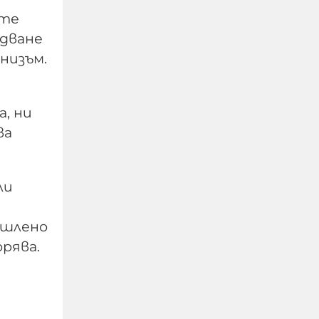
-те
едване
низъм.
, ни
ва
Руснаците поразиха
ли
три кораба с военни
доставки за ВСУ в
Черно море
ишлено
орява.
07-08-2026г.
841
Лентата
Този човек или не
пътува и няма
НАЙ-ЧЕТЕНИ
никаква