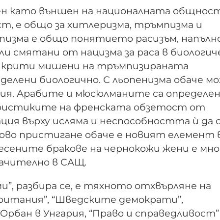
ен като външен на националната общност
ст, е общо за хитлеризма, тръмпизма и
пизма е общо понятието расизъм, напълн
ли смятани от нацизма за раса в биологич
рикрити мишени на тръмпизираната
делени биологично. С льопенизма обаче м
ия. Арабите и мюсюлманите са определен
еристиките на френската обзетост от
ия върху исляма и неспособността ѝ да 
ово пристигане обаче е новият елемент 
есените бракове на чернокожи жени е мно
начително в САЩ.
”, разбира се, е тяхното отхвърляне на
ритания”, “Шведските демократи”,
Орбан в Унгария, “Право и справедливост”