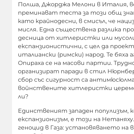
Полша, Джорджа Мелони в Италия, вс
преминават теста за този общ знам
като крайнодесни, в смисъл, че нац
мисля. Една съществена разлика п
десница от хитлеристки или мусол
експанзионистични, с цел да проект
италиански (римски) народ. Те бяха
Опираха се на масови партии. Труд
организират паради в стил Нюрнбер
сбор със сигурност са антимюсюлма
войнствените хитлеристки церемо
ли?
Единственият западен популизъм, к
експанзионизъм, е този на Нетаняху.
геноцид в Газа: установяването на 