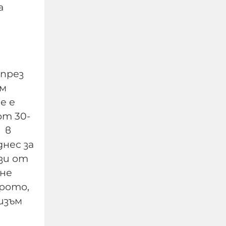
а
 през
ъм
е е
от 30-
Едва 18% от
украинците имат
 в
доверие в Зеленски, с
нес за
най-висок рейтинг е
зи от
Залужни
 не
рото,
07-08-2026г.
86
Лентата
изъм