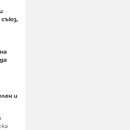
и
 съюз,
нна
 да
Турция се подготвя да
подпише пакт за
отбрана със Саудитска
лен и
Арабия и Пакистан
а
07-08-2026г.
108
Лентата
ска