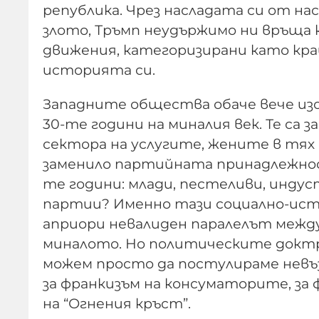
република. Чрез насладата си от на
злото, Тръмп неудържимо ни връща 
движения, категоризирани като край
историята си.
Западните общества обаче вече изо
30-те години на миналия век. Те са
сектора на услугите, жените в тях
заменило партийната принадлежнос
те години: млади, пестеливи, инду
партии? Именно тази социално-исто
априори невалиден паралелът межд
миналото. Но политическите доктри
можем просто да постулираме невъ
за франкизъм на консуматорите, за
на “Огнения кръст”.