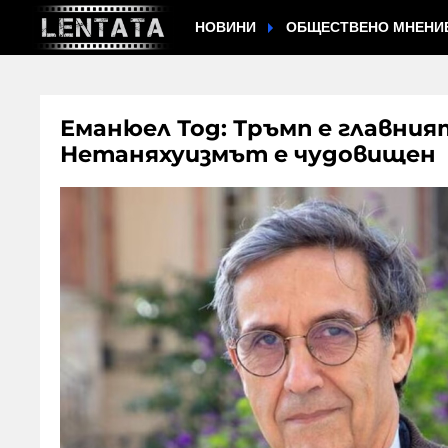
НОВИНИ
ОБЩЕСТВЕНО МНЕНИ
Еманюел Тод: Тръмп е главният
Нетаняхуизмът е чудовищен