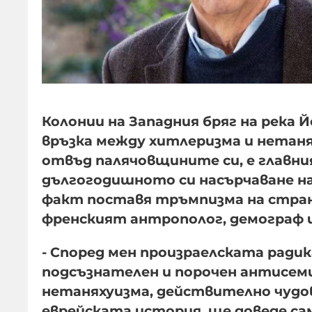
Колонии на Западния бряг на река Й
връзка между хитлеризма и нетанях
отвъд палячовщините си, е главния
дългогодишното си насърчаване на
факт поставя тръмпизма на страна
френският антрополог, демограф и
- Според мен произраелската ради
подсъзнателен и порочен антисем
нетаняхуизма, действително чудов
еврейската история, ще доведе са