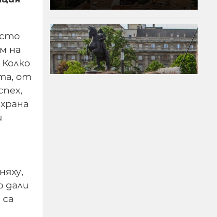
осто
м на
 Колко
та, от
спех,
 храна
и
Опасната илюзия на
яху,
антиполитиката
о дали
 са
07-08-2026г.
58
Лентата