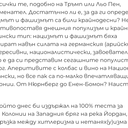
ички те, подобно на Тръмп или Льо Пен,
енател. Достатъчно ли е, за да ги опред
измът и фашизмът са били крайнодесни? Н
ротивопоставя днешния популизъм и край
ински тип: нацизмът и фашизмът бяха
ират навън силата на германския (арийск
 агресивни, националистически, завоевател
но е да си представим сегашните популис
г. Аперитивите с колбас и вино на Нацио
нски, но все пак са по-малко впечатляващ
нии. От Нюрнберг до Енен-Бомон? Наис
ойто днес би издържал на 100% теста за
 Колонии на Западния бряг на река Йордан,
връзка между хитлеризма и нетанях(у)изма