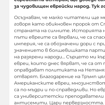
за чудовищен еврейски народ. Тук 
Осъзнавам, че малко читатели ще ме
говоря като обикновен пророк от Ст
страната на силните. Историята ник
пъти евреите са вярвали, че са сп
империя, че са обозначени дори с п
значението в болшевишката партия 
на разярени народи… Сърцето ми къ
евреи, които днес вярват, че са от
оправдават политиката на Нетанях
отварят. Благодарение на Тръмп ц
Американските евреи, мнозинствот
са по-мъдри и по-справедливи. Но е
са университетски преподаватели ил
антисемити. Цари перверзността.