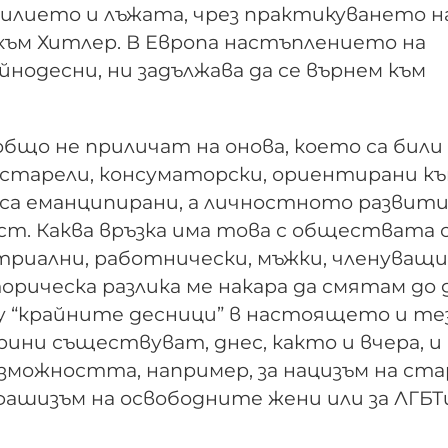
силието и лъжата, чрез практикуването н
към Хитлер. В Европа настъплението на
нодесни, ни задължава да се върнем към
бщо не приличат на онова, което са били
 застарели, консуматорски, ориентирани к
 са еманципирани, а личностното развити
т. Каква връзка има това с обществата 
стриални, работнически, мъжки, членуващи
рическа разлика ме накара да смятам до д
у “крайните десници” в настоящето и те
ни съществуват, днес, както и вчера, и
зможността, например, за нацизъм на ста
 фашизъм на освободните жени или за ЛГБТ