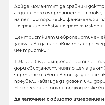
Дойде моментът да сравним доктр
години. Ето очертанието на това, 
на пет исторически феномена: хитл
Накрая ще добавя накратко макрони
Центристкият и европеистичен екс
задължава да направим този прегле
центристки?
Това ще бъде импресионистичен под
дори свързаност, чиято цел е да от
чертите и цветовете, за да постав
преувеличавам, за да догоня или дор
Експресионистичен подход може би
Да започнем с общото измерение н