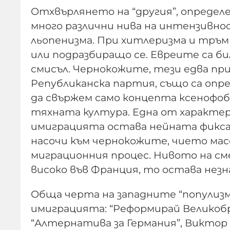
Отхвърлянето на “другия”, определ
много различни нива на интензивно
льопенизма. При хитлеризма и тръм
или подразбиращо се. Евреите са би
смисъл. Чернокожите, тези едва п
Републиканска партия, също са опре
да свържем само концепта ксенофоб
тяхната култура. Една от характ
имиграцията остава нейната фиксац
насочи към чернокожите, чието мас
миграционния процес. Нивото на см
високо във Франция, то остава нез
Обща черта на западните “популизми
имиграцията: “Реформирай Великоб
“Алтернатива за Германия”, Виктор 