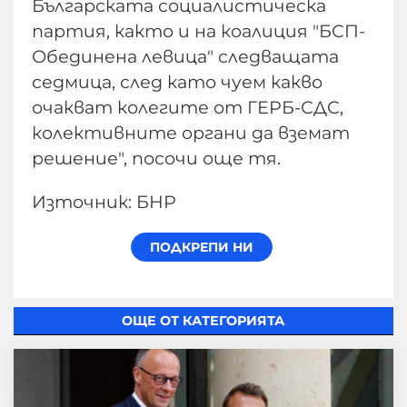
Българската социалистическа
партия, както и на коалиция "БСП-
Обединена левица" следващата
седмица, след като чуем какво
очакват колегите от ГЕРБ-СДС,
колективните органи да вземат
решение", посочи още тя.
Източник: БНР
ОЩЕ ОТ КАТЕГОРИЯТА