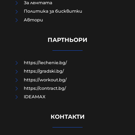
За лентата
Политика за бисквитки
Aвтори
Дронът "Майя" тежи около 25
килограма, може да носи бойни
глави до 5 кг
ПАРТНЬОРИ
08-08-2026г.
59
Лентата
https://lechenie.bg/
https://gradski.bg/
https://workout.bg/
https://contract.bg/
IDEAMAX
КОНТАКТИ