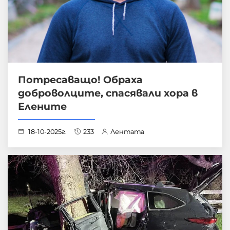
Потресаващо! Обраха
доброволците, спасявали хора в
Елените
18-10-2025г.
233
Лентата