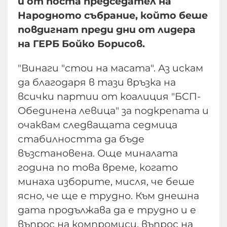
й от поста председател на
Народното събрание, който беше
повдигнат преди дни от лидера
на ГЕРБ Бойко Борисов.
"Винаги "стои на масата". Аз искам
да благодаря в тази връзка на
всички партии от коалиция "БСП-
Обединена левица" за подкрепата и
очаквам следващата седмица
стабилността да бъде
възстановена. Още миналата
година по това време, когато
минаха изборите, мисля, че беше
ясно, че ще е трудно. Към днешна
дата продължава да е трудно и е
въпрос на компромиси, въпрос на