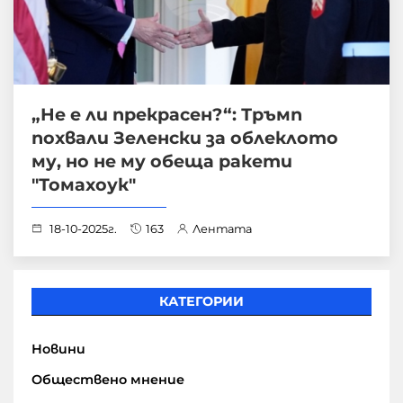
„Не е ли прекрасен?“: Тръмп
похвали Зеленски за облеклото
му, но не му обеща ракети
"Томахоук"
18-10-2025г.
163
Лентата
КАТЕГОРИИ
Новини
Обществено мнение