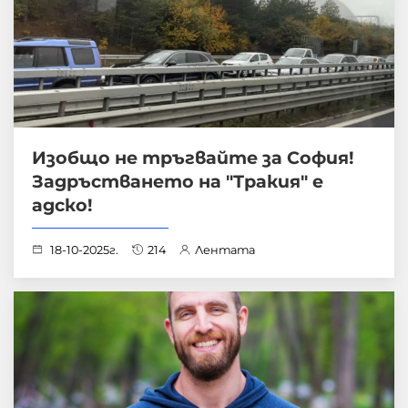
Изобщо не тръгвайте за София!
Задръстването на "Тракия" е
адско!
18-10-2025г.
214
Лентата