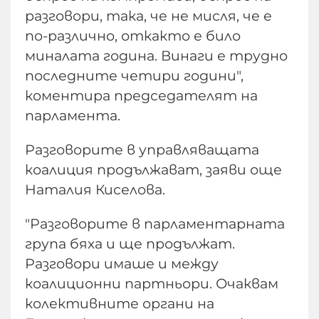
разговори, така, че не мисля, че е
по-различно, откакто е било
миналата година. Винаги е трудно
последните четири години",
коментира председателят на
парламента.
Разговорите в управляващата
коалиция продължават, заяви още
Наталия Киселова.
"Разговорите в парламентарната
група бяха и ще продължат.
Разговори имаше и между
коалиционни партньори. Очаквам
колективните органи на