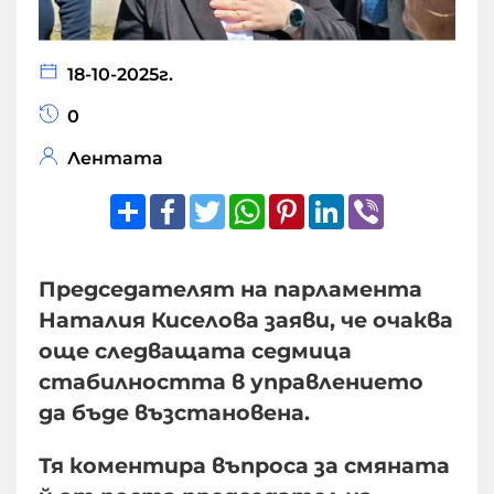
18-10-2025г.
0
Лентата
Share
Facebook
Twitter
WhatsApp
Pinterest
LinkedIn
Viber
Председателят на парламента
Наталия Киселова заяви, че очаква
още следващата седмица
стабилността в управлението
да бъде възстановена.
Тя коментира въпроса за смяната