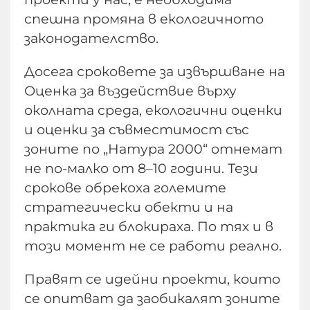
спешна промяна в екологичното
законодателство.
Досега сроковете за извършване на
Оценка за въздействие върху
околната среда, екологични оценки
и оценки за съвместимост със
зоните по „Натура 2000“ отнемат
не по-малко от 8–10 години. Тези
срокове обрекоха големите
стратегически обекти и на
практика ги блокираха. По тях и в
този момент не се работи реално.
Правят се идейни проекти, които
се опитват да заобикалят зоните