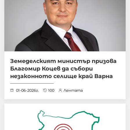
Земеделският министър призова
Благомир Коцев да събори
незаконното селище край Варна
01-06-2026г.
100
Лентата