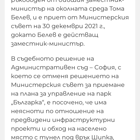
министър на околната среда Тома
Белев, и е приет от Министерския
съвет на 30 декември 2021 г.,
докато Белев е действащ
заместник-министър.
В съдебното решение на
Административен съд – София, с
което се отменя решението на
Министерския съвет за приемане
на плана за управление на парк
„Българка“, е посочено, че има
неясноти по отношение на
предвидени инфраструктурни
проекти и обход на населено
място с тунел под връх Шипка,