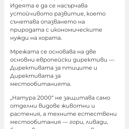
Идеята е да се насърчава
устойчивото развитие, което
съчетава опазването на
природата с икономическите
нужди на хората.
Мрежата се основава на две
основни европейски директиви —
Директивата за птиците и
Директивата за
местообитанията.
„Натура 2000“ не защитава само
отделни видове животни и
растения, а техните естествени
местообитания — гори, ливади,