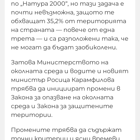
по „Натура 2000“, но тази задача е
почти невъзможна, защото те
обхващат 35,2% от територията
на страната — повече от една
трета — и са разположени така, че
не могат да бъдат заобиколени.
Затова Министерството на
околната среда и водите и новият
министър Росица Карамфилова
трябва да инициират промени в
Закона за опазване на околната
среда и Закона за защитените
територии.
Промените трябва да съдържат
точни критерии и ясни времеви