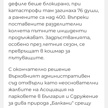
дефиле беше блокирано, при
катастрофи там загинаха 76 души,
а ранените са над 400. Въпреки
поставените разделителни
колчета пътните инциденти
продължават. Задръстванията,
особено през летния сезон, се
превръщат в кошмар за
пътуващите.
С окончателно решение
Върховният административен
съд отхвърли като неоснователни
жалбите на Асоциация на
парковете в България и Сдружение
за дива природа „Балкани“ срещу