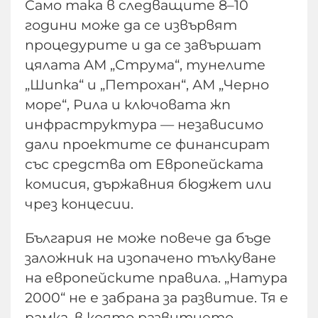
Само така в следващите 8–10
години може да се извървят
процедурите и да се завършат
цялата АМ „Струма“, тунелите
„Шипка“ и „Петрохан“, АМ „Черно
море“, Рила и ключовата жп
инфраструктура — независимо
дали проектите се финансират
със средства от Европейската
комисия, държавния бюджет или
чрез концесии.
България не може повече да бъде
заложник на изопачено тълкуване
на европейските правила. „Натура
2000“ не е забрана за развитие. Тя е
рамка, в която развитието