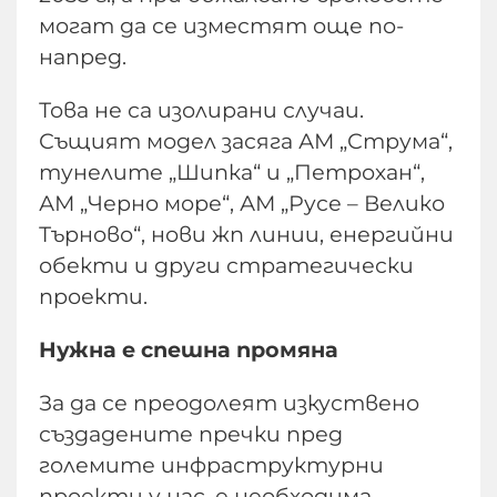
могат да се изместят още по-
напред.
Това не са изолирани случаи.
Същият модел засяга АМ „Струма“,
тунелите „Шипка“ и „Петрохан“,
АМ „Черно море“, АМ „Русе – Велико
Търново“, нови жп линии, енергийни
обекти и други стратегически
проекти.
Нужна е спешна промяна
За да се преодолеят изкуствено
създадените пречки пред
големите инфраструктурни
проекти у нас, е необходима