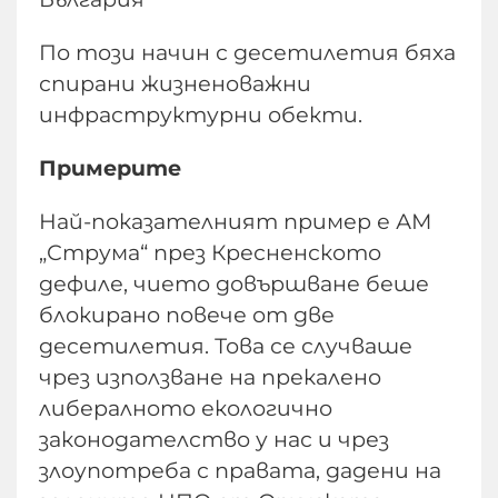
По този начин с десетилетия бяха
спирани жизненоважни
инфраструктурни обекти.
Примерите
Най-показателният пример е АМ
„Струма“ през Кресненското
дефиле, чието довършване беше
блокирано повече от две
десетилетия. Това се случваше
чрез използване на прекалено
либералното екологично
законодателство у нас и чрез
злоупотреба с правата, дадени на