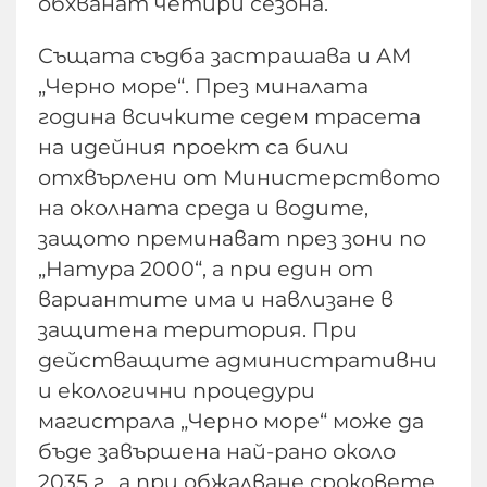
обхванат четири сезона.
Същата съдба застрашава и АМ
„Черно море“. През миналата
година всичките седем трасета
на идейния проект са били
отхвърлени от Министерството
на околната среда и водите,
защото преминават през зони по
„Натура 2000“, а при един от
вариантите има и навлизане в
защитена територия. При
действащите административни
и екологични процедури
магистрала „Черно море“ може да
бъде завършена най-рано около
2035 г., а при обжалване сроковете