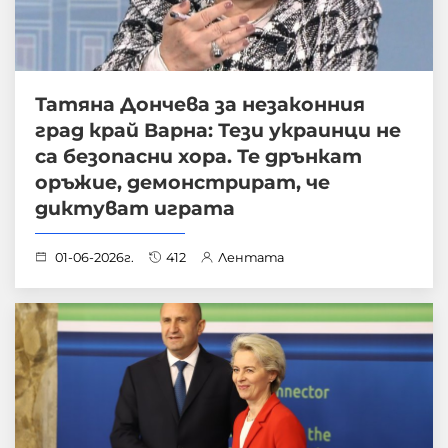
Татяна Дончева за незаконния
град край Варна: Тези украинци не
са безопасни хора. Те дрънкат
оръжие, демонстрират, че
диктуват играта
01-06-2026г.
412
Лентата