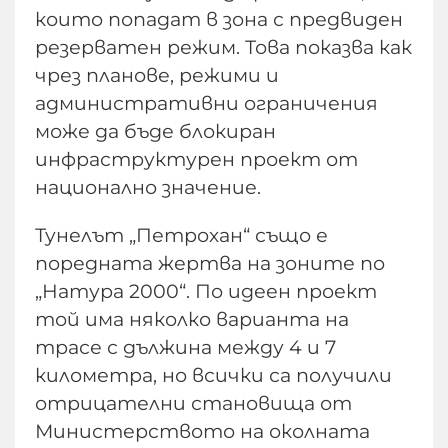
които попадат в зона с предвиден
резерватен режим. Това показва как
чрез планове, режими и
административни ограничения
може да бъде блокиран
инфраструктурен проект от
национално значение.
Тунелът „Петрохан“ също е
поредната жертва на зоните по
„Натура 2000“. По идеен проект
той има няколко варианта на
трасе с дължина между 4 и 7
километра, но всички са получили
отрицателни становища от
Министерството на околната