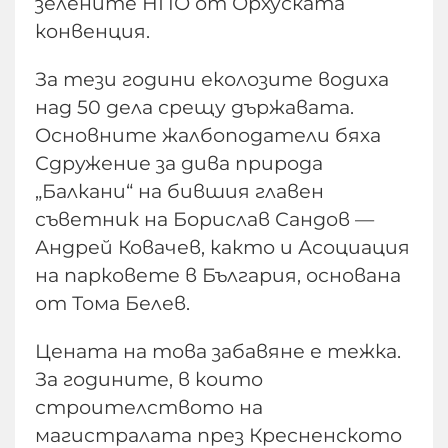
зелените НПО от Орхуската
конвенция.
За тези години еколозите водиха
над 50 дела срещу държавата.
Основните жалбоподатели бяха
Сдружение за дива природа
„Балкани“ на бившия главен
съветник на Борислав Сандов —
Андрей Ковачев, както и Асоциация
на парковете в България, основана
от Тома Белев.
Цената на това забавяне е тежка.
За годините, в които
строителството на
магистралата през Кресненското