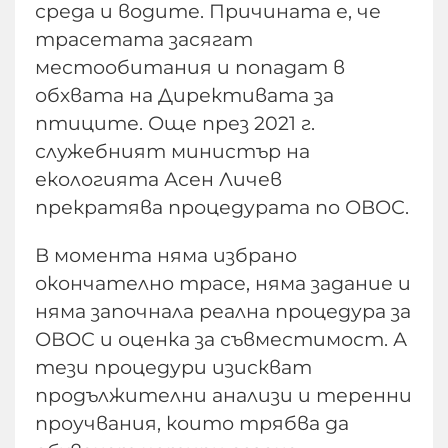
среда и водите. Причината е, че
трасетата засягат
местообитания и попадат в
обхвата на Директивата за
птиците. Още през 2021 г.
служебният министър на
екологията Асен Личев
прекратява процедурата по ОВОС.
В момента няма избрано
окончателно трасе, няма задание и
няма започнала реална процедура за
ОВОС и оценка за съвместимост. А
тези процедури изискват
продължителни анализи и теренни
проучвания, които трябва да