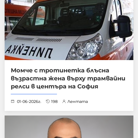
Момче с тротинетка блъсна
възрастна жена върху трамвайни
релси в центъра на София
01-06-2026г.
198
Лентата