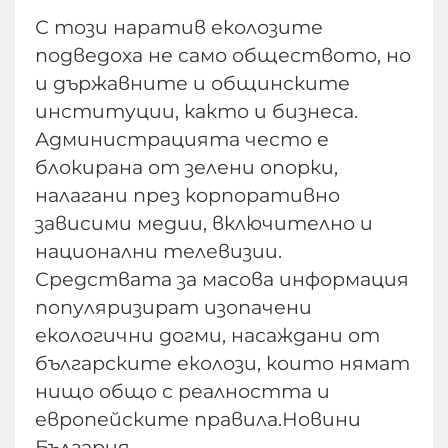
С този наратив еколозите
подведоха не само обществото, но
и държавните и общинските
институции, както и бизнеса.
Администрацията често е
блокирана от зелени опорки,
налагани през корпоративно
зависими медии, включително и
национални телевизии.
Средствата за масова информация
популяризират изопачени
екологични догми, насаждани от
българските еколози, които нямат
нищо общо с реалността и
европейските правила.Новини
България