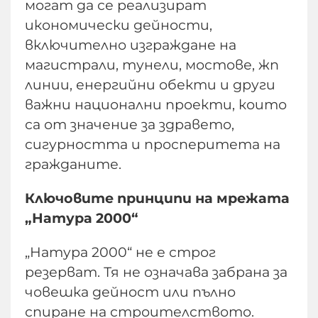
могат да се реализират
икономически дейности,
включително изграждане на
магистрали, тунели, мостове, жп
линии, енергийни обекти и други
важни национални проекти, които
са от значение за здравето,
сигурността и просперитета на
гражданите.
Ключовите принципи на мрежата
„Натура 2000“
„Натура 2000“ не е строг
резерват. Тя не означава забрана за
човешка дейност или пълно
спиране на строителството.