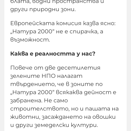
блата, водни пространства и
други природни зони.
Европейската комисия казва ясно:
„Натура 2000“ не е спирачка, а
възможност.
Каква е реалността у нас?
Повече от две десетилетия
зелените НПО налагат
твърдението, че в зоните по
„Натура 2000“ всякаква дейност е
забранена. Не само
строителството, но и пашата на
животни, засаждането на овошки
и други земеделски култури.