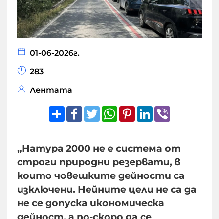
01-06-2026г.
283
Лентата
Share
Facebook
Twitter
WhatsApp
Pinterest
LinkedIn
Viber
„Натура 2000 не е система от
строги природни резервати, в
които човешките дейности са
изключени. Нейните цели не са да
не се допуска икономическа
дейност, а по-скоро да се