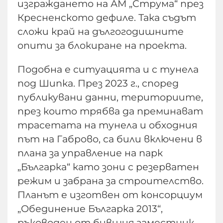
изграждането на АМ „Струма“ през
Кресненското дефиле. Така съдът
сложи край на дългогодишните
опити за блокиране на проекта.
Подобна е ситуацията и с тунела
под Шипка. През 2023 г., според
публикувани данни, териториите,
през които трябва да преминават
трасетата на тунела и обходния
път на Габрово, са били включени в
плана за управление на парк
„Българка“ като зони с резерватен
режим и забрана за строителство.
Планът е изготвен от консорциум
„Обединение Българка 2013“,
ръководен от бившия заместник-