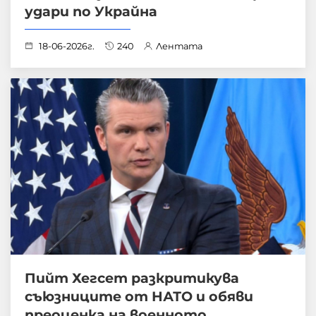
удари по Украйна
18-06-2026г.
240
Лентата
Пийт Хегсет разкритикува
съюзниците от НАТО и обяви
преоценка на военното