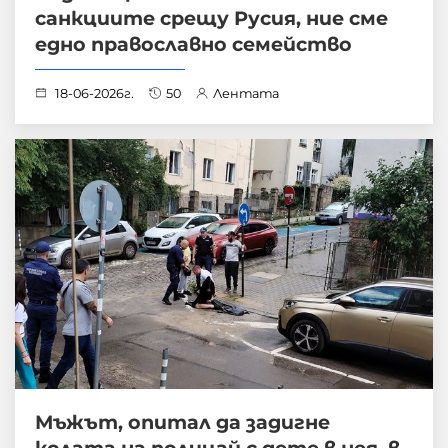
санкциите срещу Русия, ние сме
едно православно семейство
18-06-2026г.
50
Лентата
Мъжът, опитал да задигне
колата на полицай с дете в нея, в