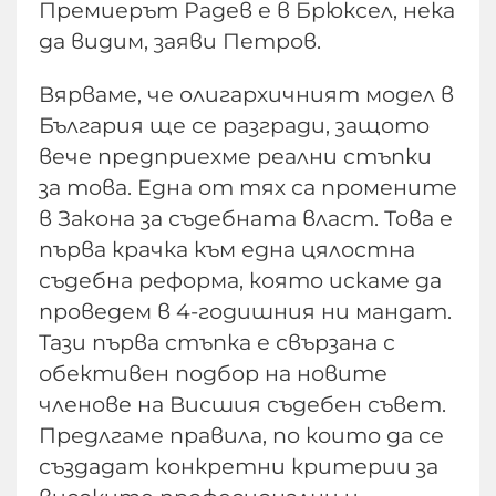
Премиерът Радев е в Брюксел, нека
да видим, заяви Петров.
Вярваме, че олигархичният модел в
България ще се разгради, защото
вече предприехме реални стъпки
за това. Една от тях са промените
в Закона за съдебната власт. Това е
първа крачка към една цялостна
съдебна реформа, която искаме да
проведем в 4-годишния ни мандат.
Тази първа стъпка е свързана с
обективен подбор на новите
членове на Висшия съдебен съвет.
Предлгаме правила, по които да се
създадат конкретни критерии за