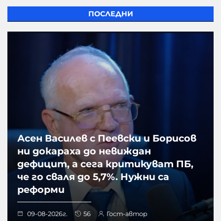
ПОСЛЕДНИ
Асен Василев с Пеевски и Борисов
ни докараха до невиждан
дефицит, а сега критикуват ПБ,
че го сваля до 5,7%. Нужни са
реформи
09-08-2026г.
56
Гост-автор