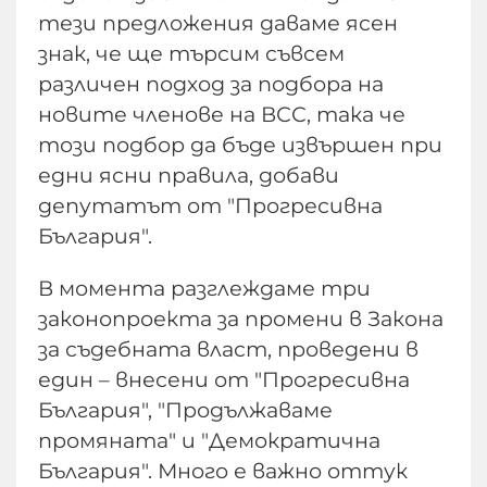
тези предложения даваме ясен
знак, че ще търсим съвсем
различен подход за подбора на
новите членове на ВСС, така че
този подбор да бъде извършен при
едни ясни правила, добави
депутатът от "Прогресивна
България".
В момента разглеждаме три
законопроекта за промени в Закона
за съдебната власт, проведени в
един – внесени от "Прогресивна
България", "Продължаваме
промяната" и "Демократична
България". Много е важно оттук