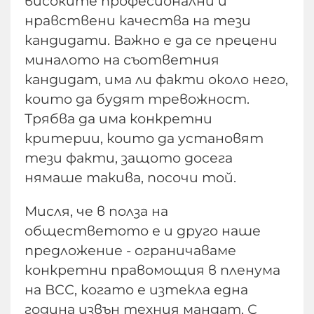
високите професионални и
нравствени качества на тези
кандидати. Важно е да се прецени
миналото на съответния
кандидат, има ли факти около него,
които да будят тревожност.
Трябва да има конкретни
критерии, които да установят
тези факти, защото досега
нямаше такива, посочи той.
Мисля, че в полза на
обществетото е и друго наше
предложение - ограничаваме
конкретни правомощия в пленума
на ВСС, когато е изтекла една
година извън техния мандат. С