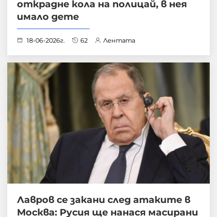
открадне кола на полицай, в нея
имало дете
18-06-2026г.
62
Лентата
Лавров се закани след атаките в
Москва: Русия ще нанася масирани