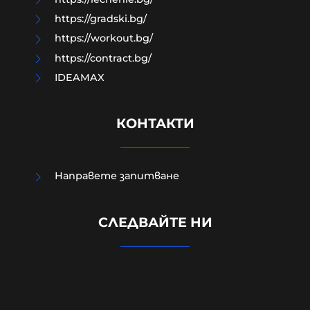
https://gradski.bg/
https://workout.bg/
https://contract.bg/
IDEAMAX
КОНТАКТИ
Направете запитване
В Кричим събират пари за
СЛЕДВАЙТЕ НИ
съдебните разходи на убития
Георги
09-08-2026г.
176
Лентата