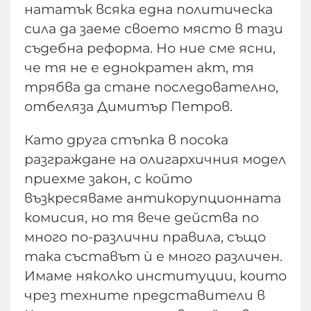
нататък всяка една политическа
сила да заеме своето място в тази
съдебна реформа. Но ние сме ясни,
че тя не е еднократен акт, тя
трябва да стане последователно,
отбеляза Димитър Петров.
Като друга стъпка в посока
разграждане на олигархичния модел
приехме закон, с който
възкресяваме антикорупционната
комисия, но тя вече действа по
много по-различни правила, също
така съставът ѝ е много различен.
Имаме няколко институции, които
чрез техните представители в