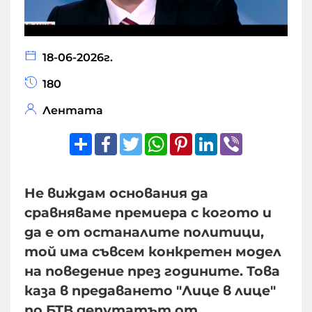
18-06-2026г.
180
Лентата
Share
Facebook
Twitter
WhatsApp
Pinterest
LinkedIn
Viber
Не виждам основания да
сравняваме премиера с когото и
да е от останалите политици,
той има съвсем конкретен модел
на поведение през годините. Това
каза в предаването "Лице в лице"
по БТВ депутатът от