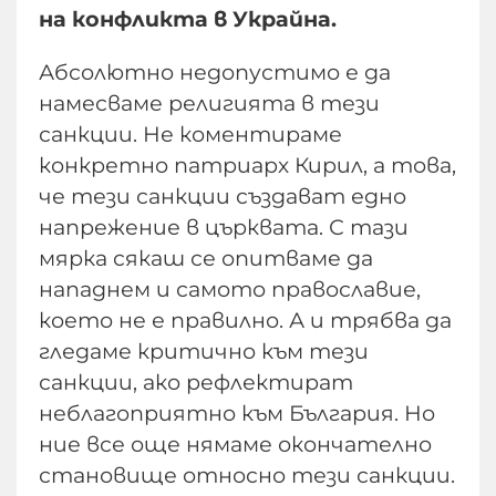
на конфликта в Украйна.
Абсолютно недопустимо е да
намесваме религията в тези
санкции. Не коментираме
конкретно патриарх Кирил, а това,
че тези санкции създават едно
напрежение в църквата. С тази
мярка сякаш се опитваме да
нападнем и самото православие,
което не е правилно. А и трябва да
гледаме критично към тези
санкции, ако рефлектират
неблагоприятно към България. Но
ние все още нямаме окончателно
становище относно тези санкции.