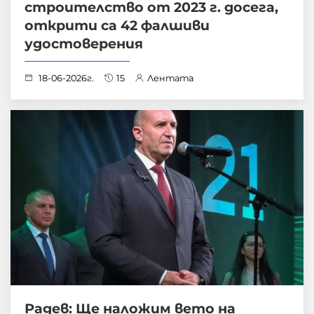
строителство от 2023 г. досега,
открити са 42 фалшиви
удостоверения
18-06-2026г.
15
Лентата
Радев: Ще наложим вето на