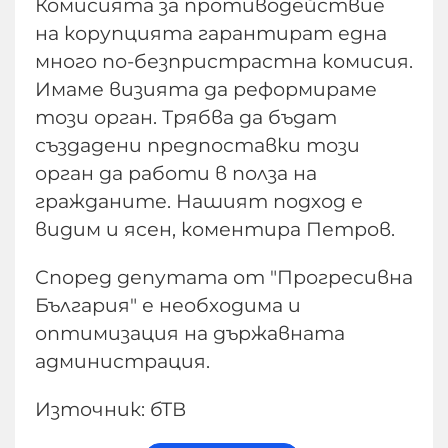
Комисията за противодействие
на корупцията гарантират една
много по-безпристрастна комисия.
Имаме визията да реформираме
този орган. Трябва да бъдат
създадени предпоставки този
орган да работи в полза на
гражданите. Нашият подход е
видим и ясен, коментира Петров.
Според депутата от "Прогресивна
България" е необходима и
оптимизация на държавната
администрация.
Източник: бТВ