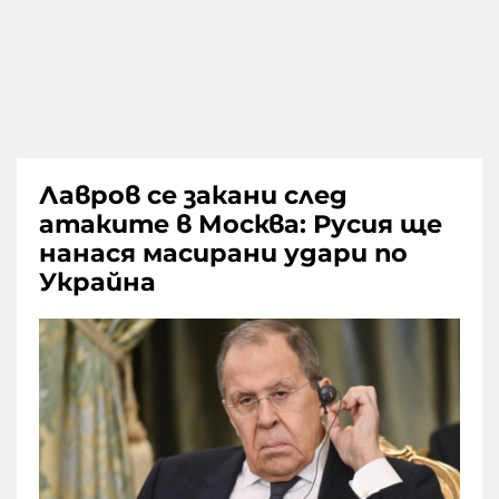
Лавров се закани след
атаките в Москва: Русия ще
нанася масирани удари по
Украйна