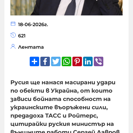
18-06-2026г.
621
Лентата
Share
Facebook
Twitter
WhatsApp
Pinterest
LinkedIn
Viber
Русия ще нанася масирани удари
по обекти в Украйна, от които
зависи бойната способност на
украинските въоръжени сили,
предадоха ТАСС и Ройтерс,
цитирайки руския министър на
външните работи Сергей Лавров,