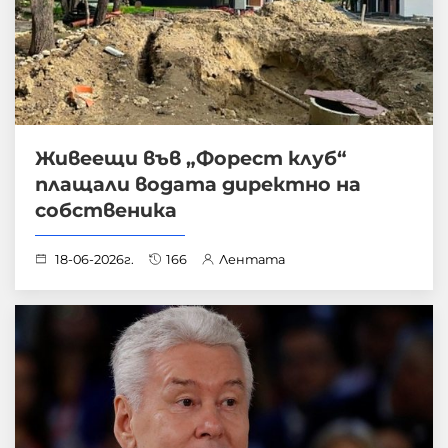
Живеещи във „Форест клуб“
плащали водата директно на
собственика
18-06-2026г.
166
Лентата