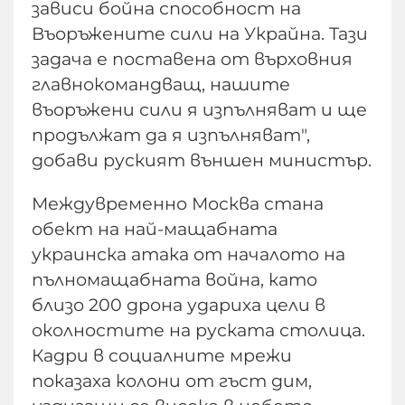
зависи бойна способност на
Въоръжените сили на Украйна. Тази
задача е поставена от върховния
главнокомандващ, нашите
въоръжени сили я изпълняват и ще
продължат да я изпълняват",
добави руският външен министър.
Междувременно Москва стана
обект на най-мащабната
украинска атака от началото на
пълномащабната война, като
близо 200 дрона удариха цели в
околностите на руската столица.
Кадри в социалните мрежи
показаха колони от гъст дим,