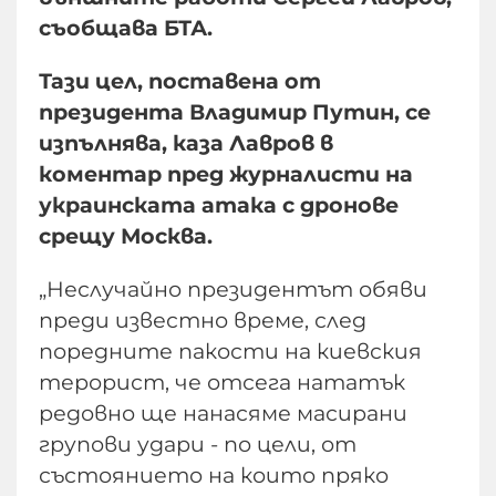
съобщава БТА.
Тази цел, поставена от
президента Владимир Путин, се
изпълнява, каза Лавров в
коментар пред журналисти на
украинската атака с дронове
срещу Москва.
„Неслучайно президентът обяви
преди известно време, след
поредните пакости на киевския
терорист, че отсега нататък
редовно ще нанасяме масирани
групови удари - по цели, от
състоянието на които пряко