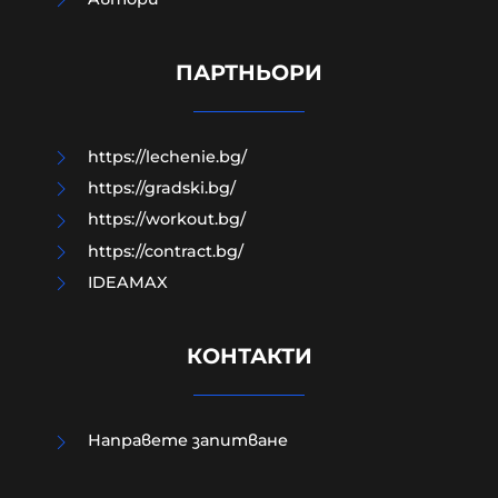
Край на цените в лева, от днес на
етикетите само в евро
ПАРТНЬОРИ
09-08-2026г.
50
Лентата
https://lechenie.bg/
https://gradski.bg/
https://workout.bg/
https://contract.bg/
IDEAMAX
КОНТАКТИ
Направете запитване
Евростат: Българският мъж