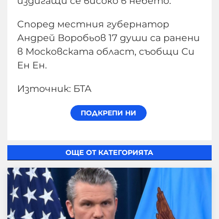
издигащи се високо в небето.
Според местния губернатор
Андрей Воробьов 17 души са ранени
в Московската област, съобщи Си
Ен Ен.
Източник: БТА
ОЩЕ ОТ КАТЕГОРИЯТА