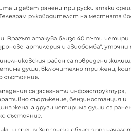
ита и девет ранени при руски атаки сре
Телеграм ръководителят на местната во
ени. Врагът атакува близо 40 пъти четири
 дронове, артилерия и авиобомба", уточни 
 Синелниковския район са повредени жили
петима души, включително три жени, кои
о състояние.
нападения са засегнати инфраструктура,
тративно съоръжение, бензиностанция и
шна жена, а други четирима души са ранен
ко състояние.
аки и срещу Херсонска област от началот