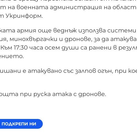
т на военната администрация на област
т Укринформ.
ската армия още веднъж използва системи
я, минохвъргачки и дронове, за да атакува
Към 17:30 часа осем души са ранени в рез
лението.
шани е атакувано със залпов огън, при ко
ощта при руска атака с дронове.