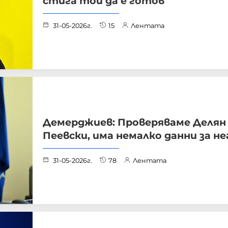
стига той да е готов
31-05-2026г.
15
Лентата
Демерджиев: Проверяваме Делян
Пеевски, има немалко данни за не
31-05-2026г.
78
Лентата