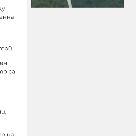
щу
енна
"Индипендънт":
Украинските удари по
той.
руски цивилни
поставят под въпрос
щен
западната помощ за
то са
Киев
08-08-2026г.
92
Лентата
и,
о на