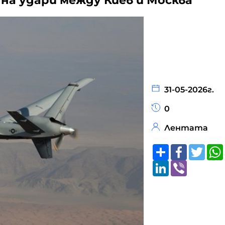
 на удари между Киев и Москва
31-05-2026г.
0
Лентата
Share
Faceboo
Twitt
LinkedIn
Viber