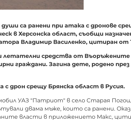
 души са ранени при атака с дронове ср
ческ в Херсонска област, съобщи назнач
атора Владимир Василенко, цитиран от 
ни летателни средства от Въоръжените
рни граждани. Загина дете, родено през
а с дрон срещу Брянска област в Русия.
мобил УАЗ "Патриот" в село Старая Погощ
ътували двама мъже, които са ранени. Оказ
стните власти в приложението Макс, цит