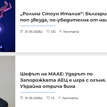
„Ролинг Стоун Италия“: Българи
поп звезда, по-убедителна от н
31-05-2026г.
125
Лентата
Шефът на МААЕ: Ударът по
Запорожката АЕЦ е игра с огъня.
Украйна отрича вина
31-05-2026г.
73
Лентата