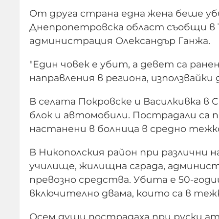
От друга страна една жена беше уб
Днепропетровска област съобщи в 
администрация Олександър Ганжа.
"Един човек е убит, а девет са ран
направления в региона, използвайки
В селата Покровске и Василкивка в
блок и автомобили. Пострадали са 
настанени в болница в средно тежк
В Никополския район при различни 
училище, жилищна сграда, админис
превозно средства. Убита е 50-годи
включително двама, които са в теж
Осем души пострадаха при руски ат