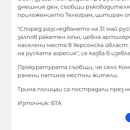
днешния ден, съобщи ръководителя
приложението Телеграм, цитиран о
"Според разследването на 31 май ру
залпов ракетен огън, цевна артилери
населени места в Херсонска област. 
на руската агресия", се казва в изяв
Прокуратурата съобщи, че село Коми
ранени петима местни жители.
Трима полицаи са пострадали през н
Източник: БТА