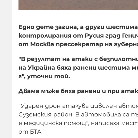
Едно дете загина, а други шестима
контролирания от Русия град Гени
от Москва прессекретар на губерн
"В резултат на атаки с безпилот
на Украйна бяха ранени шестима ми
г", уточни той.
Двама мъже бяха ранени и при атак
"Ударен дрон атакува цивилен авто
Суземския район. В автомобила са п
е медицинска помощ", написаха ме
от БТА.