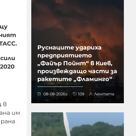
ещу
еният
ТАСС.
Руснаците удариха
предприятието
 сили
„Файър Пойнт“ в Киев,
 2020
произвеждащо части за
ракетите „Фламинго“
08-08-2026г.
109
Лентата
 в
ана им
ирана