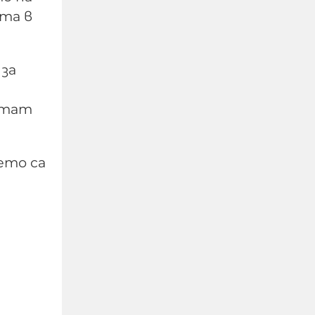
та в
"Дори видимо
 за
добричките деца са
жестоки, защото все
ултат
още са нямали време и
среда за растеж."
ето са
08-08-2026г.
142
Калина Андролова