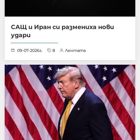
САЩ и Иран си размениха нови
удари
09-07-2026г.
8
Лентата