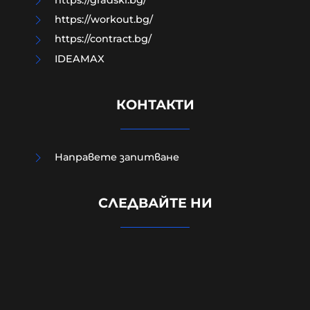
https://workout.bg/
https://contract.bg/
IDEAMAX
КОНТАКТИ
Направете запитване
Външно министерство привика
СЛЕДВАЙТЕ НИ
украинската посланичка заради
падналия дрон
08-08-2026г.
236
Лентата