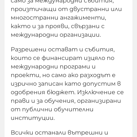
само за международни събития,
произтичащи от двустранни или
многостранни ангажименти,
както и за прояви, свързани с
международни организации.
Разрешени остават и събития,
които се финансират изцяло по
международни програми и
проекти, но само ако разходът е
изрично записан като допустим в
одобрения бюджет. Изключение се
прави и за обучения, организирани
от публични обучителни
институции.
Всички останали вътрешни и