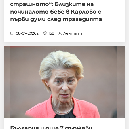
страшното“: Близките на
починалото бебе в Карлово с
първи думи след трагедията
08-07-2026г.
158
Лентата
България и още 7 държави