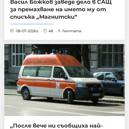
Васил Божков заведе дело в САЩ
за премахване на името му от
списъка „Магнитски“
08-07-2026г.
48
Лентата
„После вече ни съобщиха най-