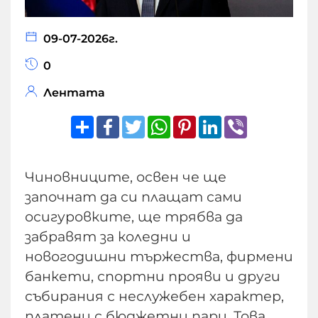
09-07-2026г.
0
Лентата
Share
Facebook
Twitter
WhatsApp
Pinterest
LinkedIn
Viber
Чиновниците, освен че ще
започнат да си плащат сами
осигуровките, ще трябва да
забравят за коледни и
новогодишни тържества, фирмени
банкети, спортни прояви и други
събирания с неслужебен характер,
платени с бюджетни пари. Това