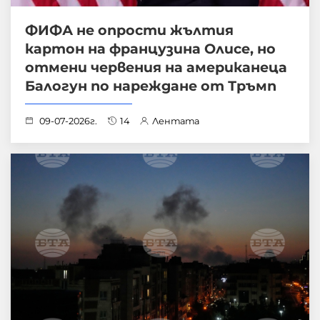
ФИФА не опрости жълтия
картон на французина Олисе, но
отмени червения на американеца
Балогун по нареждане от Тръмп
09-07-2026г.
14
Лентата