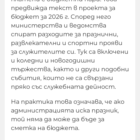
предвижда текст в проекта за
бюджет за 2026 г. Според него
министерства и ведомства
спират разходите за празнични,
развлекателни и спортни прояви
за служителите си. Тук са включени
и коледни и новогодишни
тържества, както и други подобни
събития, които не са свързани
пряко със служебната дейност.
На практика това означава, че ако
администрацията иска празник,
той няма да може да бъде за
сметка на бюджета.