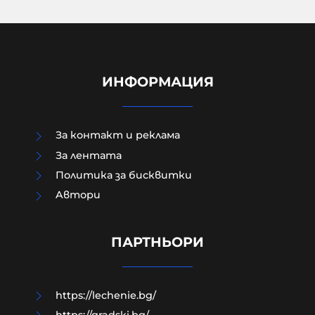
ИНФОРМАЦИЯ
За контакт и реклама
За лентата
Политика за бисквитки
Aвтори
Как да загубим изборите в пет
прости стъпки?
ПАРТНЬОРИ
08-08-2026г.
146
Гост-автор
https://lechenie.bg/
https://gradski.bg/