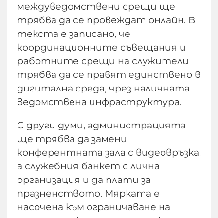
междуведомствени срещи ще
трябва да се провеждат онлайн. В
текста е записано, че
координационните съвещания и
работните срещи на служители
трябва да се правят единствено в
дигитална среда, чрез наличната
ведомствена инфраструктура.
С други думи, администрацията
ще трябва да замени
конферентната зала с видеовръзка,
а служебния банкет с лична
организация и да плати за
празненството. Мярката е
насочена към ограничаване на