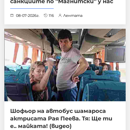
санкциите по ''Магнитски'' у нас
08-07-2026г.
116
Лентата
Шофьор на автобус шамароса
актрисата Рая Пеева. Тя: Ще ти
е.. майката! (видео)