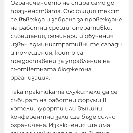
Ограничението не спира само до
празненствата. Със същия текст
се въвежда и забрана за провеждане
на работни срещи, оперативки,
съвещания, семинари и обучения
извън административните сгради
и помещения, които са
предоставени за управление на
съответната бюджетна
организация.
Така практиката служители да се
събират на работни форуми в
хотели, курорти или външни
конферентни зали ще бъде силно
ограничена. Изключения ще има