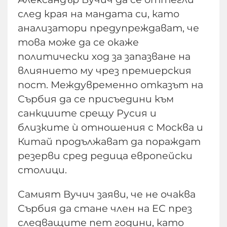
след края на мандата си, като
анализатори предупреждават, че
това може да се окаже
политически ход за запазване на
влиянието му чрез премиерския
пост. Междувременно отказът на
Сърбия да се присъедини към
санкциите срещу Русия и
близките ѝ отношения с Москва и
Китай продължават да пораждат
резерви сред редица европейски
столици.
Самият Вучич заяви, че не очаква
Сърбия да стане член на ЕС през
следващите пет години, като