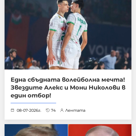
Една сбъдната волейболна мечта!
Звездите Алекс и Мони Николови в
един отбор!
08-07-2026г.
74
Лентата