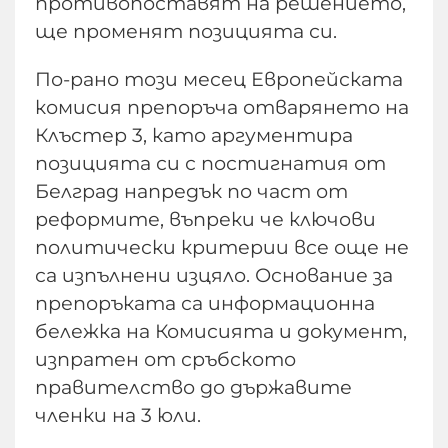
противопоставят на решението,
ще променят позицията си.
По-рано този месец Европейската
комисия препоръча отварянето на
Клъстер 3, като аргументира
позицията си с постигнатия от
Белград напредък по част от
реформите, въпреки че ключови
политически критерии все още не
са изпълнени изцяло. Основание за
препоръката са информационна
бележка на Комисията и документ,
изпратен от сръбското
правителство до държавите
членки на 3 юли.