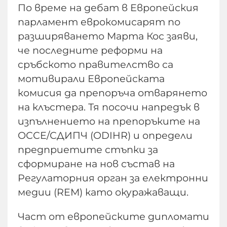
По време на дебат в Европейския
парламент еврокомисарят по
разширяването Марта Кос заяви,
че последните реформи на
сръбското правителство са
мотивирали Европейската
комисия да препоръча отварянето
на клъстера. Тя посочи напредък в
изпълнението на препоръките на
ОССЕ/СДИПЧ (ODIHR) и определи
предприетите стъпки за
сформиране на нов състав на
Регулаторния орган за електронни
медии (REM) като окуражаващи.
Част от европейските дипломати