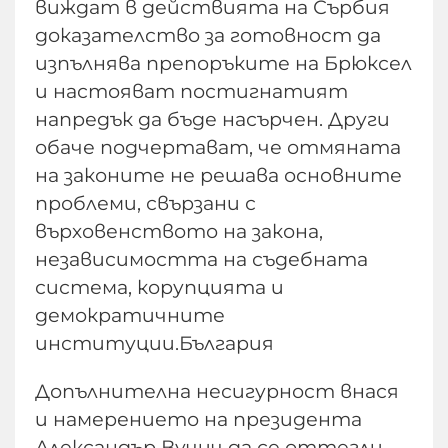
виждат в действията на Сърбия
доказателство за готовност да
изпълнява препоръките на Брюксел
и настояват постигнатият
напредък да бъде насърчен. Други
обаче подчертават, че отмяната
на законите не решава основните
проблеми, свързани с
върховенството на закона,
независимостта на съдебната
система, корупцията и
демократичните
институции.България
Допълнителна несигурност внася
и намерението на президента
Александър Вучич да се оттегли