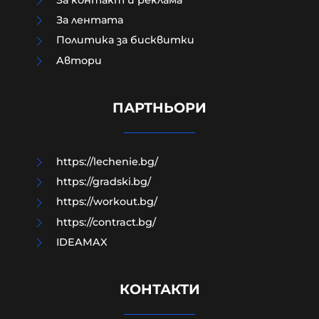
За лентата
Политика за бисквитки
Aвтори
Преди убийството на Младежкия
хълм: Двама от групата гонили
"наркоман", за да го накажат
ПАРТНЬОРИ
09-08-2026г.
632
Лентата
https://lechenie.bg/
https://gradski.bg/
https://workout.bg/
https://contract.bg/
IDEAMAX
КОНТАКТИ