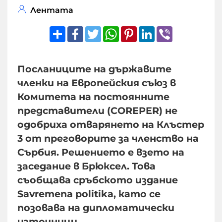
Лентата
Share
Facebook
Twitter
WhatsApp
Pinterest
LinkedIn
Viber
Посланиците на държавите
членки на Европейския съюз в
Комитета на постоянните
представители (COREPER) не
одобриха отварянето на Клъстер
3 от преговорите за членство на
Сърбия. Решението е взето на
заседание в Брюксел. Това
съобщава сръбското издание
Savremena politika, като се
позовава на дипломатически
източници.