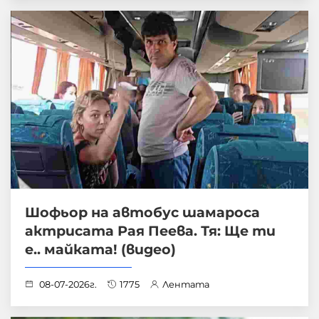
Шофьор на автобус шамароса
актрисата Рая Пеева. Тя: Ще ти
е.. майката! (видео)
08-07-2026г.
1775
Лентата