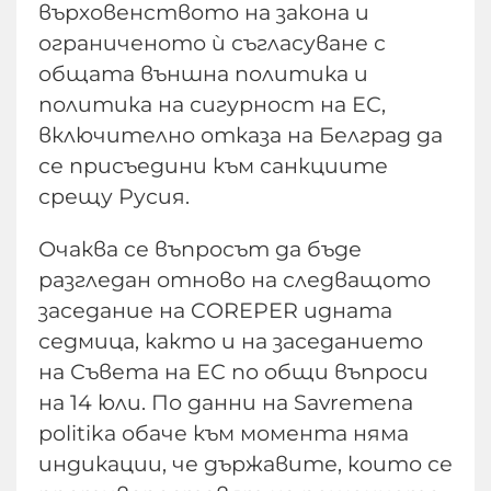
върховенството на закона и
ограниченото ѝ съгласуване с
общата външна политика и
политика на сигурност на ЕС,
включително отказа на Белград да
се присъедини към санкциите
срещу Русия.
Очаква се въпросът да бъде
разгледан отново на следващото
заседание на COREPER идната
седмица, както и на заседанието
на Съвета на ЕС по общи въпроси
на 14 юли. По данни на Savremena
politika обаче към момента няма
индикации, че държавите, които се