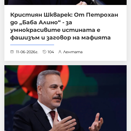
Кристиян Шкварек: От Петрохан
до „Баба Алино“ - за
умнокрасивите истината е
фашизъм и заговор на мафията
11-06-2026г.
104
Лентата