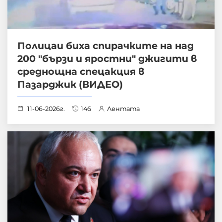
Полицаи биха спирачките на над
200 "бързи и яростни" джигити в
среднощна спецакция в
Пазарджик (ВИДЕО)
11-06-2026г.
146
Лентата