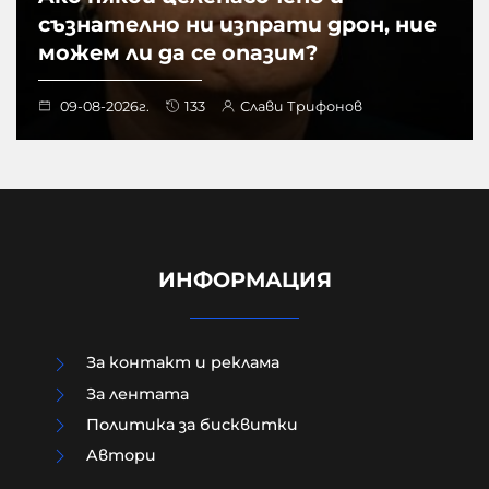
съзнателно ни изпрати дрон, ние
можем ли да се опазим?
09-08-2026г.
133
Слави Трифонов
ИНФОРМАЦИЯ
За контакт и реклама
За лентата
Политика за бисквитки
Aвтори
Преди убийството на Младежкия