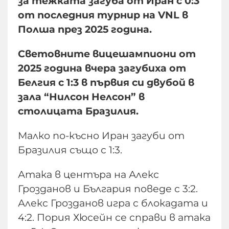
за тежката загуба от Иран с 0:3
от последния турнир на VNL в
Полша през 2025 година.
Световните вицешампиони от
2025 година вчера загубиха от
Белгия с 1:3 в първия си двубой в
зала “Нилсон Нелсон” в
столицата Бразилия.
Малко по-късно Иран загуби от
Бразилия също с 1:3.
Атака в центъра на Алекс
Грозданов и България поведе с 3:2.
Алекс Грозданов игра с блокадата и
4:2. Пория Хюсейн се справи в атака