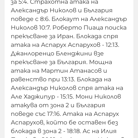
за 5:4. Страхотна атака на
Александър Николов и България
поведе с 8:6. Блокаут на Александър
Николов 10:7. Роберто Пиаца поиска
прекъсване за Иран. Блокада спря
атака на Аспарух Аспарухов - 12:13.
Джанлоренцо Бленджини взе
прекъсване за България. Мощна
атака на Мартин Атанасов и
равенство при 13:13. Блокада на
Александър Николов спря атака на
Але Хаджипур - 15:15. Мони Николов
атакува от зона 2 и България
поведе със 17:16. Атака на Аспарух
Аспарухов, който бе оставен без
блокада в зона 2 - 18:18. Ас на Илия