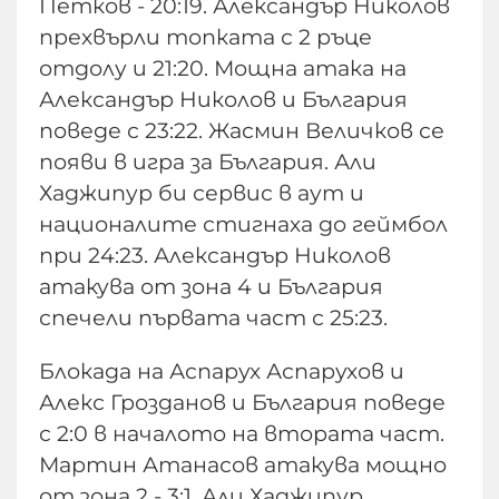
Петков - 20:19. Александър Николов
прехвърли топката с 2 ръце
отдолу и 21:20. Мощна атака на
Александър Николов и България
поведе с 23:22. Жасмин Величков се
появи в игра за България. Али
Хаджипур би сервис в аут и
националите стигнаха до геймбол
при 24:23. Александър Николов
атакува от зона 4 и България
спечели първата част с 25:23.
Блокада на Аспарух Аспарухов и
Алекс Грозданов и България поведе
с 2:0 в началото на втората част.
Мартин Атанасов атакува мощно
от зона 2 - 3:1. Али Хаджипур