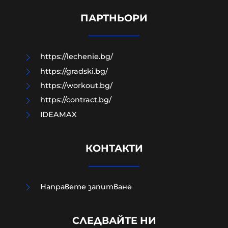
хълм: Двама от групата гонили
"наркоман", за да го накажат
ПАРТНЬОРИ
09-08-2026г.
562
Лентата
https://lechenie.bg/
https://gradski.bg/
https://workout.bg/
https://contract.bg/
IDEAMAX
КОНТАКТИ
Направете запитване
Руското МВнР: Реториката на
България спрямо Русия е по-
СЛЕДВАЙТЕ НИ
сдържана и рационална с новото