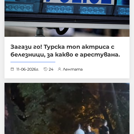
Загази го! Турска топ актриса с
белезници, за какво е арестувана.
11-06-2026г.
24
Лентата