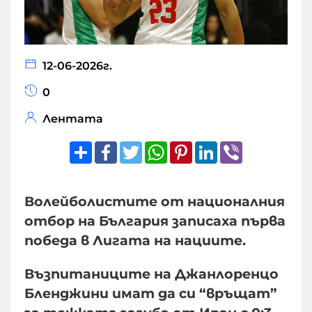
12-06-2026г.
0
Лентата
Share
Facebook
Twitter
WhatsApp
Pinterest
LinkedIn
Viber
Волейболистите от националния
отбор на България записаха първа
победа в Лигата на нациите.
Възпитаниците на Джанлоренцо
Бленджини имат да си “връщат”