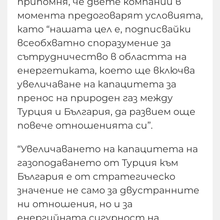
припомня, че двете компании в
момента предоговарят условията,
като “нашата цел е, подписвайки
всеобхватно споразумение за
сътрудничество в областта на
енергетиката, което ще включва
увеличаване на капацитета за
пренос на природен газ между
Турция и България, да развием още
повече отношенията си”.
“Увеличаването на капацитета на
газоподаването от Турция към
България е от стратегическо
значение не само за двустранните
ни отношения, но и за
енергийната сигурност на