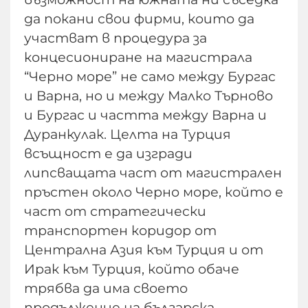
да покани свои фирми, които да
участват в процедура за
концесиониране на магистрала
“Черно море” не само между Бургас
и Варна, но и между Малко Търново
и Бургас и частта между Варна и
Дуранкулак. Целта на Турция
всъщност е да изгради
липсващата част от магистрален
пръстен около Черно море, който е
част от стратегически
транспортен коридор от
Централна Азия към Турция и от
Ирак към Турция, който обаче
трябва да има своето
продължение на българска