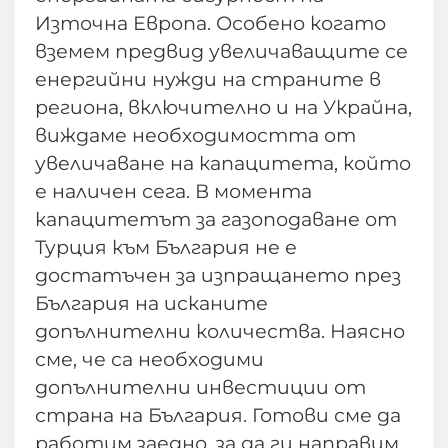
Източна Европа. Особено когато
вземем предвид увеличаващите се
енергийни нужди на страните в
региона, включително и на Украйна,
виждаме необходимостта от
увеличаване на капацитета, който
е наличен сега. В момента
капацитетът за газоподаване от
Турция към България не е
достатъчен за изпращането през
България на исканите
допълнителни количества. Наясно
сме, че са необходими
допълнителни инвестиции от
страна на България. Готови сме да
работим заедно, за да ги направим