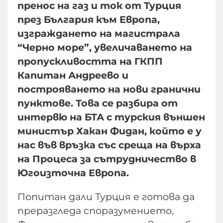
пренос на газ и ток от Турция
през България към Европа,
изграждането на магистрала
“Черно море”, увеличаването на
пропускливостта на ГКПП
Капитан Андреево и
построяването на нови гранични
пунктове. Това се разбира от
интервю на БТА с турския външен
министър Хакан Фидан, който е у
нас във връзка със среща на върха
на Процеса за сътрудничество в
Югоизточна Европа.
Попитан дали Турция е готова да
преразгледа споразумението,