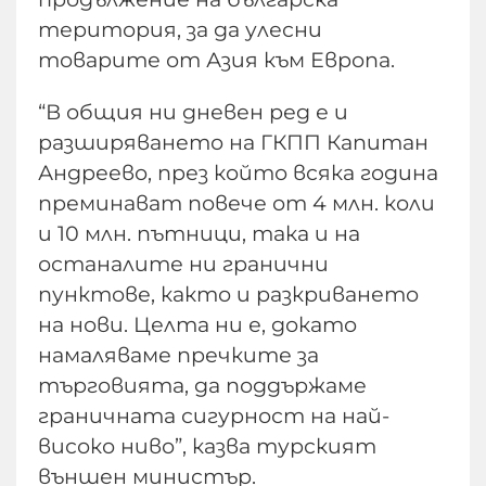
територия, за да улесни
товарите от Азия към Европа.
“В общия ни дневен ред е и
разширяването на ГКПП Капитан
Андреево, през който всяка година
преминават повече от 4 млн. коли
и 10 млн. пътници, така и на
останалите ни гранични
пунктове, както и разкриването
на нови. Целта ни е, докато
намаляваме пречките за
търговията, да поддържаме
граничната сигурност на най-
високо ниво”, казва турският
външен министър.