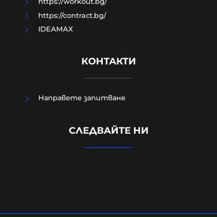
https://workout.bg/
https://contract.bg/
IDEAMAX
КОНТАКТИ
Направете запитване
Евростат: Българският мъж
СЛЕДВАЙТЕ НИ
работи най-малко в ЕС,
холандецът бичи 10 години повече
09-08-2026г.
158
Лентата