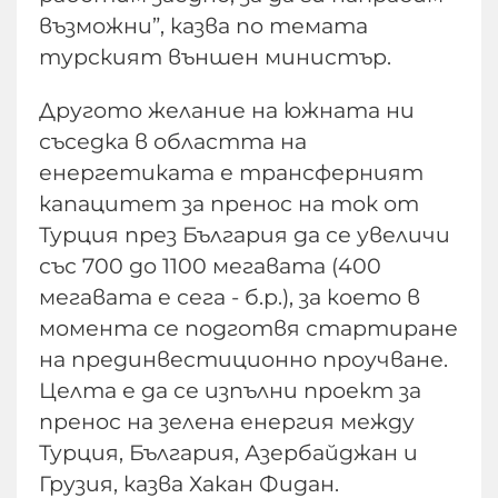
възможни”, казва по темата
турският външен министър.
Другото желание на южната ни
съседка в областта на
енергетиката е трансферният
капацитет за пренос на ток от
Турция през България да се увеличи
със 700 до 1100 мегавата (400
мегавата е сега - б.р.), за което в
момента се подготвя стартиране
на прединвестиционно проучване.
Целта е да се изпълни проект за
пренос на зелена енергия между
Турция, България, Азербайджан и
Грузия, казва Хакан Фидан.