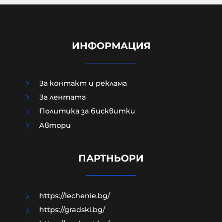
ИНФОРМАЦИЯ
За контакт и реклама
За лентата
Политика за бисквитки
Aвтори
Край на цените в лева, от днес на
етикетите само в евро
ПАРТНЬОРИ
09-08-2026г.
63
Лентата
https://lechenie.bg/
https://gradski.bg/