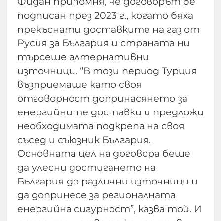
Фидан припомня, че договорът бе
подписан през 2023 г., когато бяха
прекъснати доставките на газ от
Русия за България и страната ни
търсеше алтернативни
източници. “В този период Турция
възприемаше като своя
отговорност допринасянето за
енергийните доставки и предложи
необходимата подкрепа на своя
съсед и съюзник България.
Основната цел на договора беше
да улесни достигането на
България до различни източници и
да допринесе за регионалната
енергийна сигурност”, казва той. И