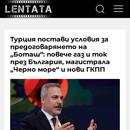
Турция постави условия за
предоговарянето на
„Боташ“: повече газ и ток
през България, магистрала
„Черно море“ и нови ГКПП