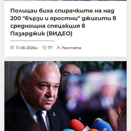
Полицаи биха спирачките на над
200 "бързи и яростни" джигити в
среднощна спецакция в
Пазарджик (ВИДЕО)
11-06-2026г.
77
Лентата