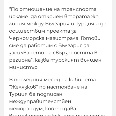
“По отношение на транспорта
искаме да открием втората жп
линия между България и Турция и да
осъществим проекта за
Черноморска магистрала. Готови
сме да работим с България за
засилването на свързаността в
региона”, казва турският външен
министър.
В последния месец на кабинета
“Желязков” по настояване на
Турция бе подписан
междуправителствен
меморандум, който дава
възможност на южната ни съседка