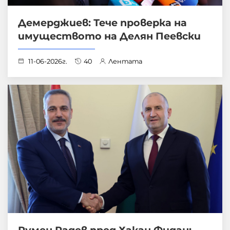
Демерджиев: Тече проверка на
имуществото на Делян Пеевски
11-06-2026г.
40
Лентата
Румен Радев пред Хакан Фидан: