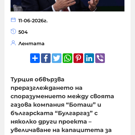
11-06-2026г.
504
Лентата
Share
Facebook
Twitter
WhatsApp
Pinterest
LinkedIn
Viber
Турция обвързва
преразглеждането на
споразумението между своята
газова компания “Боташ” и
българската “Булгаргаз” с
няколко други проекта –
увеличаване на капацитета за