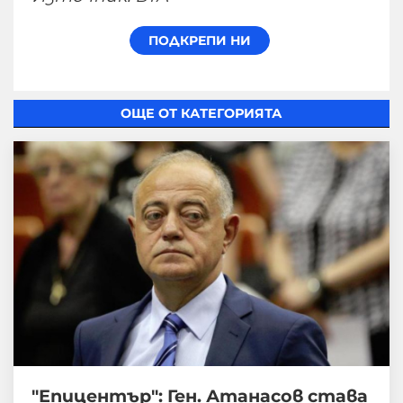
ОЩЕ ОТ КАТЕГОРИЯТА
"Епицентър": Ген. Атанасов става