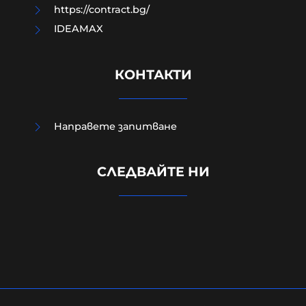
https://contract.bg/
IDEAMAX
КОНТАКТИ
Направете запитване
Израелският посланик за
инцидента в Банско: Изолиран
СЛЕДВАЙТЕ НИ
случай. Не разбирам защо се
превърна в такъв голям скандал
08-08-2026г.
113
Лентата