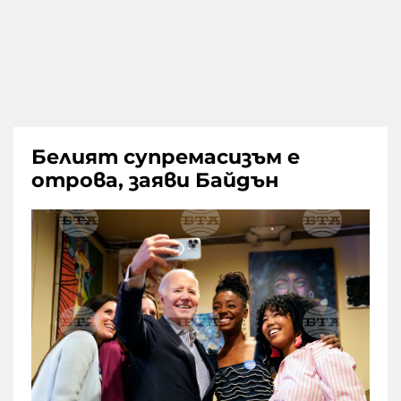
Белият супремасизъм е
отрова, заяви Байдън