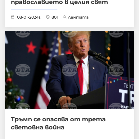
православието в целия свят
08-01-2024г.
801
Лентата
Тръмп се опасява от трета
световна война