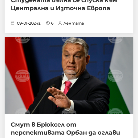
Студената вълна се спуска към
Централна и Източна Европа
09-01-2024г.
6
Лентата
Смут в Брюксел от
перспективата Орбан да оглави