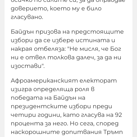
доверието, което му е било
гласувано.
Байдън призова на предстоящите
избори да се избере истината и
накрая отбеляза: "Не мисля, че Бог
ни е отвел толкова далеч, за да ни
изостави".
Афроамериканският електорат
изигра определяща роля в
победата на Байдън на
президентските избори преди
четири години, като гласува на 92
процента за него. Но сега, според
наскорошните допитвания Тръмп