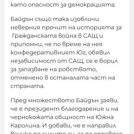
като опасност за демокрацията.
Байдън също така изобличи
неверния прочит на историята за
Гражданската война в САЩ и
припомни, че по време на нея
конфедеративният Юг, обявил
независимост от САЩ, се е борил
за запазване на робството,
отменено в останалата част на
страната.
Пред множеството Байдън заяви,
че е президент благодарение и на
чернокожата общност на Южна
Каролина. И добави, че е направил
всичко по силите си, за да оправдае