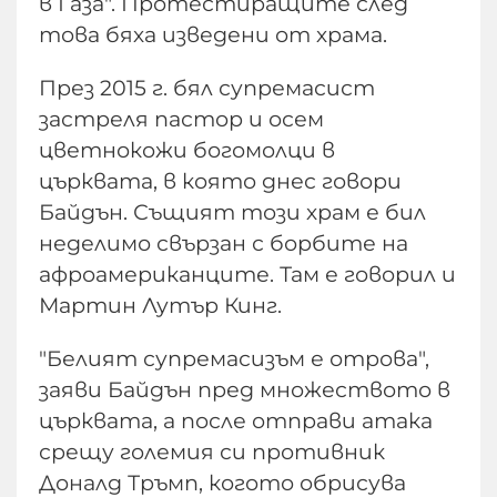
в Газа". Протестиращите след
това бяха изведени от храма.
През 2015 г. бял супремасист
застреля пастор и осем
цветнокожи богомолци в
църквата, в която днес говори
Байдън. Същият този храм е бил
неделимо свързан с борбите на
афроамериканците. Там е говорил и
Мартин Лутър Кинг.
"Белият супремасизъм е отрова",
заяви Байдън пред множеството в
църквата, а после отправи атака
срещу големия си противник
Доналд Тръмп, когото обрисува