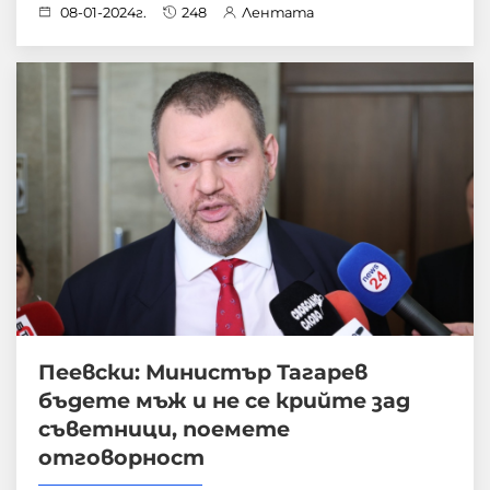
08-01-2024г.
248
Лентата
Пеевски: Министър Тагарев
бъдете мъж и не се крийте зад
съветници, поемете
отговорност