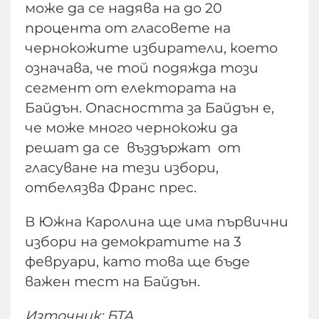
може да се надява на до 20
процента от гласовете на
чернокожите избиратели, което
означава, че той подяжда този
сегмент от електората на
Байдън. Опасността за Байдън е,
че може много чернокожи да
решат да се въздържат от
гласуване на тези избори,
отбелязва Франс прес.
В Южна Каролина ще има първични
избори на демократите на 3
февруари, като това ще бъде
важен тест на Байдън.
Източник: БТА