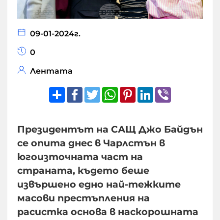
09-01-2024г.
0
Лентата
Share
Facebook
Twitter
WhatsApp
Pinterest
LinkedIn
Viber
Президентът на САЩ Джо Байдън
се опита днес в Чарлстън в
югоизточната част на
страната, където беше
извършено едно най-тежките
масови престъпления на
расистка основа в наскорошната