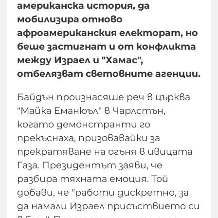
американска история, да
мобилизира отново
афроамериканския електорат, но
беше застигнат и от конфликта
между Израел и "Хамас",
отбелязват световните агенции.
Байдън произнасяше реч в църква
"Майка Еманюъл" в Чарлстън,
когато демонстранти го
прекъснаха, призовавайки за
прекратяване на огъня в ивицата
Газа. Президентът заяви, че
разбира тяхната емоция. Той
добави, че "работи дискретно, за
да намали Израел присъствието си