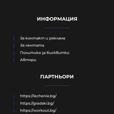
ИНФОРМАЦИЯ
За контакт и реклама
За лентата
Политика за бисквитки
Aвтори
МО след анализ на останките
край Кардам: Най-вероятно е
дрон-примамка "Майя"
ПАРТНЬОРИ
08-08-2026г.
131
Лентата
https://lechenie.bg/
https://gradski.bg/
https://workout.bg/