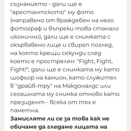
съзнанието - дали ще е
"арестантското" му фото
(направено от враждебен на него
фотограф и въпреки това станало
иконично), дали ще е снимката с
окървавено лице и свиреп поглед,
на която крещи секунди след
което е прострелян: "Fight, Fight,
Fight!", дали ще е снимката му като
шофьор на камион, като служител
в "драйв-тру" на Макдоналдс или
сегашната му снимка отново като
президент - всяка от тях е
паметна.
Замисляте ли се за това как не
обичаме да гледаме лицата на