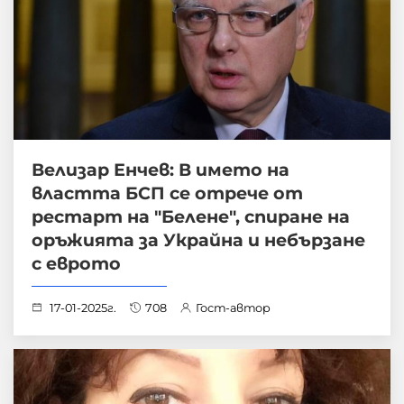
Велизар Енчев: В името на
властта БСП се отрече от
рестарт на "Белене", спиране на
оръжията за Украйна и небързане
с еврото
17-01-2025г.
708
Гост-автор