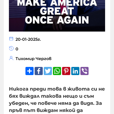
20-01-2025г.
0
Тихомир Чергов
Share
Facebook
Twitter
WhatsApp
Pinterest
LinkedIn
Viber
Никога преди това в живота си не
бях виждал такова нещо и съм
убеден, че повече няма да видя. За
пръв път виждам някой да