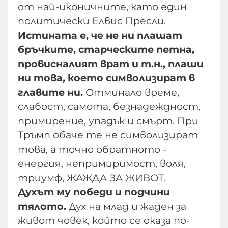
от най-иконичните, като един
политически Елвис Пресли.
Истината е, че не ни плашат
бръчките, старческите петна,
провисналият врат и т.н., плаши
ни това, което символизират в
главите ни.
Отминало време,
слабост, самота, безнадеждност,
примирение, упадък и смърт. При
Тръмп обаче те не символизират
това, а точно обратното -
енергия, непримиримост, воля,
триумф, ЖАЖДА ЗА ЖИВОТ.
Духът му победи и подчини
тялото.
Дух на млад и жаден за
живот човек, който се оказа по-