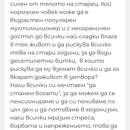
силен от тялото на старец. Кой
нормален човек може да е
възрастен популярен
мултимилионер и с неограничен
достъп до всички най-сладки блага
в тоя живот и да рискува всичко
това на стари години, за да води
десетилетни битки, в които
рискува да му вземат всичко и да го
вкарат доживот в затвора?
Нали всички си мечтаем "да
станем богати", за да можем да се
пенсионираме и да си почиваме по
цял ден и да потъваме в хедонизъм,
нали всички мразим стреса,
борбата и напрежението, това да