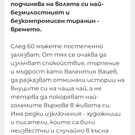
подчинява на волята си най-
безмилостният и
безкомпромисен тиранин -
времето.
След 60 мъжете постепенно
залязват. От тях се очаква да
излъчват спокойствие, търпение
и мъдрост като Валентин Вацев,
да разказват отминали истории на
внуците си на чаша чай, а не
тепърва да покоряват най-
големите върхове в живота си.
Има редки изключения - художници
и писатели, които са били
неизвестни и случайно в късна