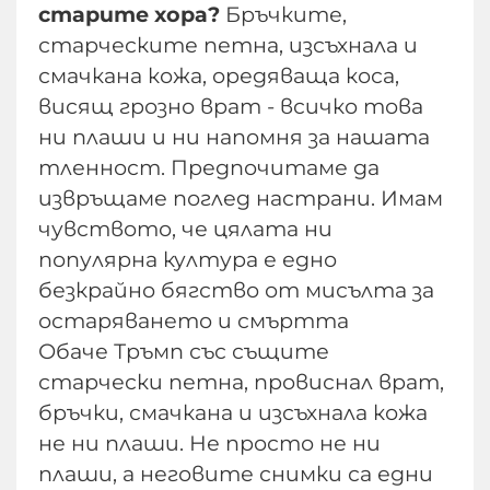
старите хора?
Бръчките,
старческите петна, изсъхнала и
смачкана кожа, оредяваща коса,
висящ грозно врат - всичко това
ни плаши и ни напомня за нашата
тленност. Предпочитаме да
извръщаме поглед настрани. Имам
чувството, че цялата ни
популярна култура е едно
безкрайно бягство от мисълта за
остаряването и смъртта
Обаче Тръмп със същите
старчески петна, провиснал врат,
бръчки, смачкана и изсъхнала кожа
не ни плаши. Не просто не ни
плаши, а неговите снимки са едни