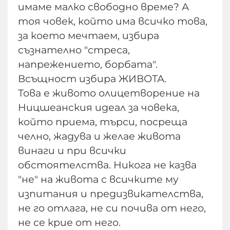
имаме малко свободно време? А
тоя човек, който има всичко това,
за което мечтаем, избира
съзнателно "стреса,
напрежението, борбата".
Всъщност избира ЖИВОТА.
Това е живото олицетворение на
Ницшеанския идеал за човека,
който приема, търси, посреща
челно, жадува и желае живота
винаги и при всички
обстоятелства. Никога не казва
"не" на живота с всичките му
изпитания и предизвикателства,
не го отлага, не си почива от него,
не се крие от него.