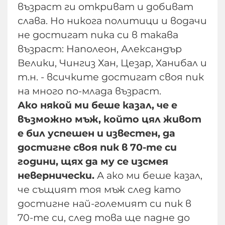
възраст ги откриват и добиват
слава. Но никога политици и водачи
не достигат пика си в такава
възраст: Наполеон, Александър
Велики, Чингиз Хан, Цезар, Ханибал и
т.н. - всичките достигат своя пик
на много по-млада възраст.
Ако някой ми беше казал, че е
възможно мъж, който цял живот
е бил успешен и известен, да
достигне своя пик в 70-те си
години, щях да му се изсмея
невернически.
А ако ми беше казал,
че същият тоя мъж след като
достигне най-големият си пик в
70-те си, след това ще падне до