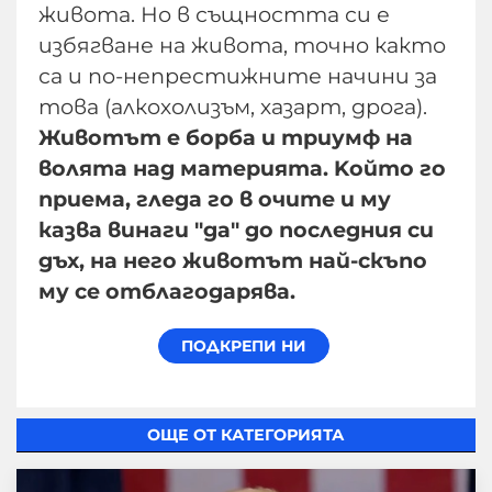
живота. Но в същността си е
избягване на живота, точно както
са и по-непрестижните начини за
това (алкохолизъм, хазарт, дрога).
Животът е борба и триумф на
волята над материята. Koйто го
приема, гледа го в очите и му
казва винаги "да" до последния си
дъх, на него животът най-скъпо
му се отблагодарява.
ОЩЕ ОТ КАТЕГОРИЯТА