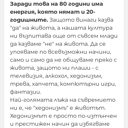
Заради това на 80 години има
енергия, която нямат и 20-
годишните.
Защото винаги казва
"да" на живота, а нашата култура
ни възпитава още от съвсем млади
да казваме "не" на живота. Да се
упояваме по всевъзможни начини,
само и само да не общуваме пряко с
живота, защото ни плаши - с
телевизия, алкохол, хедонизъм,
трева, хапчета, компютърни игри,
фантазии.
Най-голямата лъжа на съвремието
ни е, че "хедонизмъ" е животът.
Хедонизмът е просто по-изтънчен
и престижен начин да избягваме