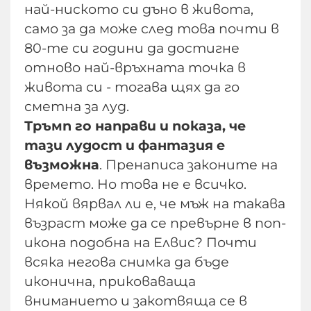
най-ниското си дъно в живота,
само за да може след това почти в
80-те си години да достигне
отново най-връхната точка в
живота си - тогава щях да го
сметна за луд.
Тръмп го направи и показа, че
тази лудост и фантазия е
възможна
. Пренаписа законите на
времето. Но това не е всичко.
Някой вярвал ли е, че мъж на такава
възраст може да се превърне в поп-
икона подобна на Елвис? Почти
всяка негова снимка да бъде
иконична, приковаваща
вниманието и закотвяща се в