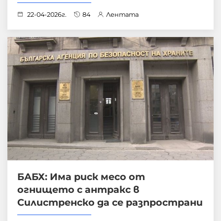
22-04-2026г.
84
Лентата
БАБХ: Има риск месо от
огнището с антракс в
Силистренско да се разпространи