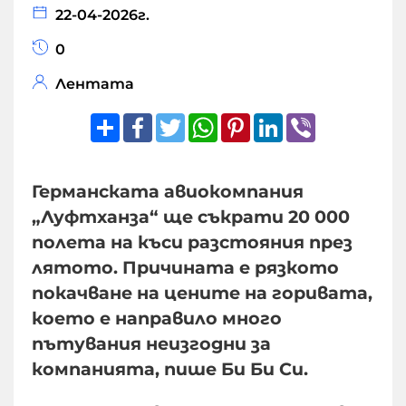
22-04-2026г.
0
Лентата
Share
Facebook
Twitter
WhatsApp
Pinterest
LinkedIn
Viber
Германската авиокомпания
„Луфтханза“ ще съкрати 20 000
полета на къси разстояния през
лятото. Причината е рязкото
покачване на цените на горивата,
което е направило много
пътувания неизгодни за
компанията, пише Би Би Си.