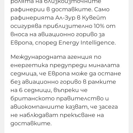
ролята на близкоизточните
рафинерии в доставките. Само
рафинерията Ал-Зур в Кувейт
осигурява приблизително 10% от
вноса на авиационно гориво за
Европа, според Energy Intelligence.
Международната агенция по
енергетика предупреди миналата
седмица, че Европа може да остане
без авиационно гориво в рамките
на 6 седмици, въпреки че
британското правителство и
авиокомпаниите казват, че засега
не наблюдават прекъсване на
доставките.