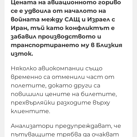
Цената на авиационното гориво
се е удвоила от началото на
войната между САЩ и Израел с
Иран, тъй като конфликтът е
забавил производството и
транспортирането му в Близкия
изток.
Няколко авиокомпании също
временно са отменили част от
полетите, докато други са
повишили цените на билетите,
прехвърляйки разходите върху
клиентите.
Анализатори предупреждават, че
пътуващите трябва да очакват