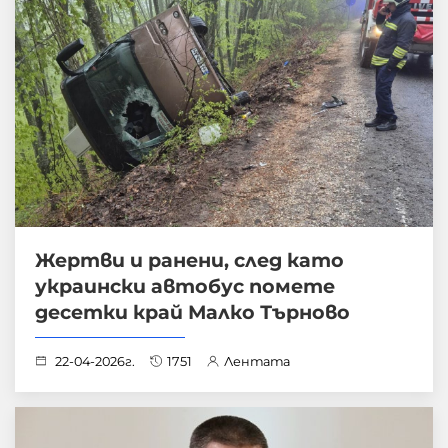
Жертви и ранени, след като
украински автобус помете
десетки край Малко Търново
22-04-2026г.
1751
Лентата