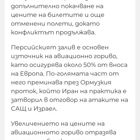
допълнително покачване на
цените на билетите и още
отменени полети, докато
конфликтът продължава.
Персийският залив е основен
източник на авиационно гориво,
като осигурява около 50% от вноса
на Европа. По-голямата част от
него преминава през Ормузкия
проток, който Иран на практика е
затворил в отговор на атаките на
САЩ и Израел.
Увеличението на цените на
авиационното гориво отразява