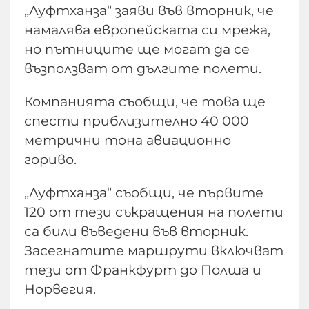
„Луфтханза“ заяви във вторник, че
намалява европейската си мрежа,
но пътниците ще могат да се
възползват от дългите полети.
Компанията съобщи, че това ще
спести приблизително 40 000
метрични тона авиационно
гориво.
„Луфтханза“ съобщи, че първите
120 от тези съкращения на полети
са били въведени във вторник.
Засегнатите маршрути включват
тези от Франкфурт до Полша и
Норвегия.