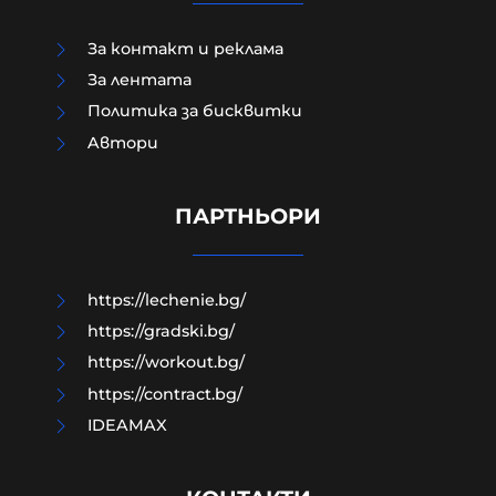
За контакт и реклама
За лентата
Политика за бисквитки
Шведски депутат от лява
Aвтори
партия възхвали затворен
командир от Бригадите на
мъчениците от ал-Акса
ПАРТНЬОРИ
07-08-2026г.
22
Лентата
https://lechenie.bg/
https://gradski.bg/
https://workout.bg/
https://contract.bg/
IDEAMAX