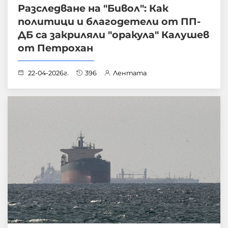
Разследване на "Бивол": Как
политици и благодетели от ПП-
ДБ са закриляли "оракула" Калушев
от Петрохан
22-04-2026г.
396
Лентата