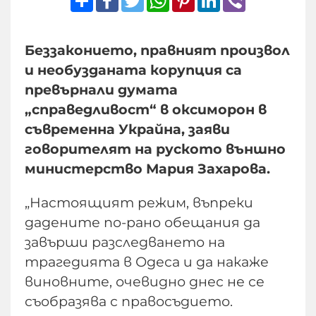
Беззаконието, правният произвол
и необузданата корупция са
превърнали думата
„справедливост“ в оксиморон в
съвременна Украйна, заяви
говорителят на руското външно
министерство Мария Захарова.
„Настоящият режим, въпреки
дадените по-рано обещания да
завърши разследването на
трагедията в Одеса и да накаже
виновните, очевидно днес не се
съобразява с правосъдието.