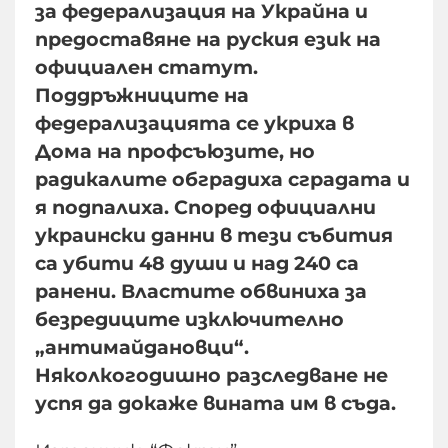
за федерализация на Украйна и
предоставяне на руския език на
официален статут.
Поддръжниците на
федерализацията се укриха в
Дома на профсъюзите, но
радикалите обградиха сградата и
я подпалиха. Според официални
украински данни в тези събития
са убити 48 души и над 240 са
ранени. Властите обвиниха за
безредиците изключително
„антимайдановци“.
Няколкогодишно разследване не
успя да докаже вината им в съда.