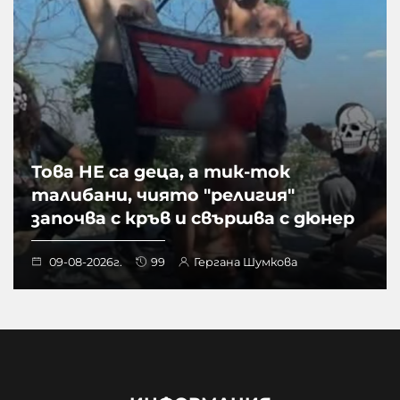
Това НЕ са деца, а тик-ток
талибани, чиято "религия"
започва с кръв и свършва с дюнер
09-08-2026г.
99
Гергана Шумкова