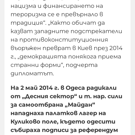
нацизма и финансирането на
тероризма се е превърнало в
традиция“. „Както обичат да
казват западните подстрекатели
на противоконституционния
въоръжен преврат в Киев през 2014
г., „демокрацията понякога приема
странни форми“, подчерта
дипломатът.
На 2 май 2014 г. в Одеса радикали
от „Десния сектор“ и т. нар. сили
за самоотбрана „Майдан“
нападнаха палатков лагер на
Куликово поле, където одесити
събираха подписи за референдум