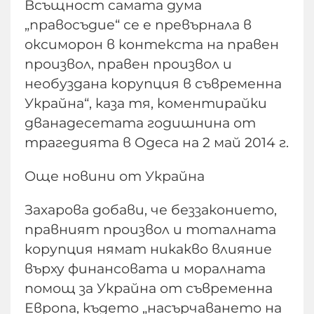
Всъщност самата дума
„правосъдие“ се е превърнала в
оксиморон в контекста на правен
произвол, правен произвол и
необуздана корупция в съвременна
Украйна“, каза тя, коментирайки
дванадесетата годишнина от
трагедията в Одеса на 2 май 2014 г.
Още новини от Украйна
Захарова добави, че беззаконието,
правният произвол и тоталната
корупция нямат никакво влияние
върху финансовата и моралната
помощ за Украйна от съвременна
Европа, където „насърчаването на