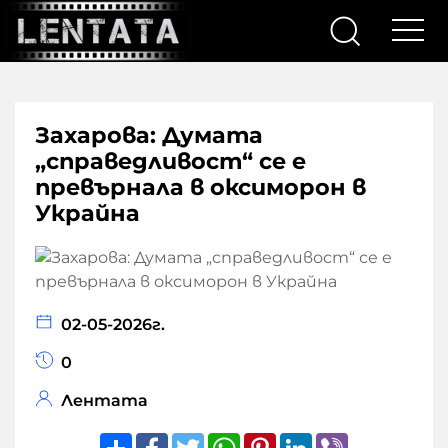
Захарова: Думата
„справедливост“ се е
превърнала в оксиморон в
Украйна
02-05-2026г.
0
Лентата
Share
Facebook
Twitter
WhatsApp
Pinterest
LinkedIn
Viber