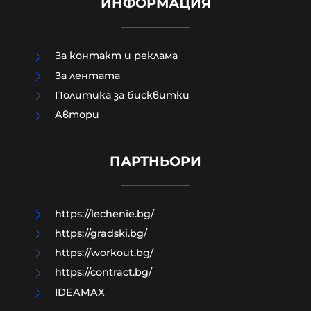
ИНФОРМАЦИЯ
За контакт и реклама
За лентата
Политика за бисквитки
Aвтори
В Кричим събират пари за
съдебните разходи на убития
Георги
ПАРТНЬОРИ
09-08-2026г.
163
Лентата
https://lechenie.bg/
https://gradski.bg/
https://workout.bg/
https://contract.bg/
IDEAMAX