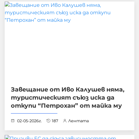
Завещание от Иво Калушев няма,
туристическият съюз иска да
откупи “Петрохан” от майка му
02-05-2026г.
187
Лентата