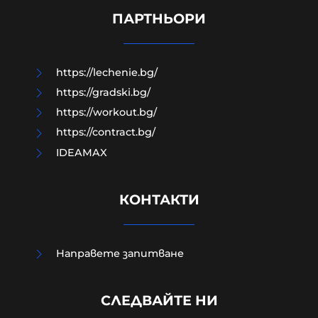
изказване Зеленски в Белград
ПАРТНЬОРИ
10-08-2026г.
488
Лентата
https://lechenie.bg/
https://gradski.bg/
https://workout.bg/
https://contract.bg/
IDEAMAX
КОНТАКТИ
Направете запитване
Министърът на вътрешните
СЛЕДВАЙТЕ НИ
работи с първи коментар за