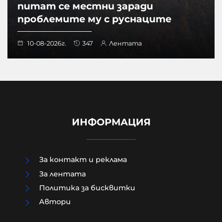
питат се местни заради
проблемите му с руснаците
10-08-2026г.
347
Лентата
ИНФОРМАЦИЯ
За контакт и реклама
За лентата
Политика за бисквитки
Aвтори
В Прищина свалиха украинското
знаме от сграда в центъра след