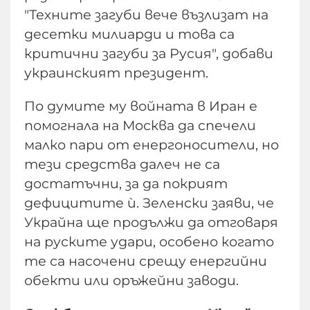
"Техните загуби вече възлизат на
десетки милиарди и това са
критични загуби за Русия", добави
украинският президент.
По думите му войната в Иран е
помогнала на Москва да спечели
малко пари от енергоносители, но
тези средства далеч не са
достатъчни, за да покрият
дефицитите ѝ. Зеленски заяви, че
Украйна ще продължи да отговаря
на руските удари, особено когато
те са насочени срещу енергийни
обекти или оръжейни заводи.