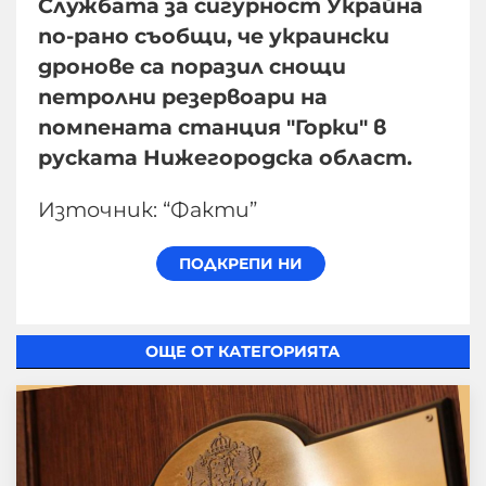
Службата за сигурност Украйна
по-рано съобщи, че украински
дронове са поразил снощи
петролни резервоари на
помпената станция "Горки" в
руската Нижегородска област.
Източник: “Факти”
ОЩЕ ОТ КАТЕГОРИЯТА