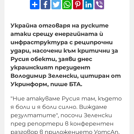
Share
Facebook
Twitter
WhatsApp
Pinterest
LinkedIn
Viber
Украйна отговаря на руските
атаки срещу енергийната ѝ
инфраструктура с реципрочни
удари, насочени към критични за
Русия обекти, заяви днес
украинският президент
Володимир Зеленски, цитиран от
Укринформ, пише БТА.
"Ние атакуваме Русия там, където
я боли и я боли силно. Виждаме
резултатите", посочи Зеленски
пред репортери в конферентен
разговор в приложението УотсАп.