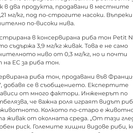
 в два продукта, продавани в местните
,21 мг/кг, под по-строгите насоки. Въпреки
чително по-високи нива.
трирана в консервирана риба тон Petit Na
ято съдържа 3,9 мг/кг живак. Това е не само
ителното ниво от 0,3 мг/кг, но и почти
на ЕС за риба тон.
ервирана риба тон, продавани във Франци
кг“, добавя се в съобщението. Експертите
зависи от много фактори. Инженерът по
тбелязва, че важна роля играят видът риб
 животното. Колкото по-старо е животн
а живак от околната среда. „От тази гле
бен риск. Големите хищни видове риби, 