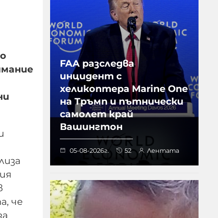
но
FAA разследва
имание
инцидент с
хеликоптера Marine One
ни
на Тръмп и пътнически
самолет край
Вашингтон
и
05-08-2026г.
52
Лентата
лиза
ния
в
а, че
за