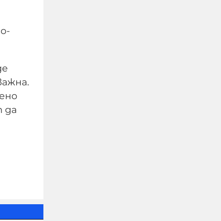
о-
де
Четирима мъже бяха
важна.
намушкани в центъра
вено
на Лондон, задържана е
т да
жена за нападението
05-08-2026г.
162
Лентата