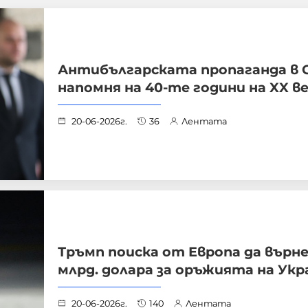
Антибългарската пропаганда в 
напомня на 40-те години на XX в
20-06-2026г.
36
Лентата
Тръмп поиска от Европа да върне
млрд. долара за оръжията на Укр
20-06-2026г.
140
Лентата