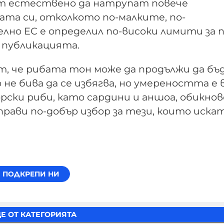
гат естествено да натрупат повече
та си, отколкото по-малките, по-
но ЕС е определил по-високи лимити за п
 публикацията.
, че рибата тон може да продължи да бъ
не бива да се избягва, но умереността е 
рски риби, като сардини и аншоа, обикно
прави по-добър избор за тези, които иска
Е ОТ КАТЕГОРИЯТА