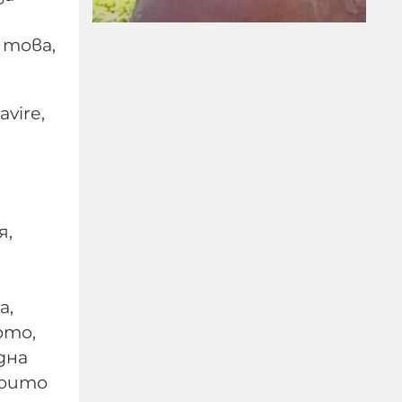
 това,
vire,
ПРЕД НАС СА
БЛЕСНАЛИ ЖИТАТА
05-08-2026г.
197
я,
Николай Милчев
а,
ото,
дна
които