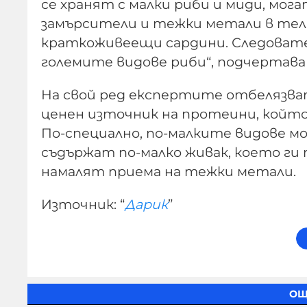
се хранят с малки риби и миди, мо
замърсители и тежки метали в тела
краткоживеещи сардини. Следовател
големите видове риби“, подчертава
На свой ред експертите отбелязват
ценен източник на протеини, който 
По-специално, по-малките видове мо
съдържат по-малко живак, което ги 
намалят приема на тежки метали.
Източник: “
Дарик
”
ОЩ