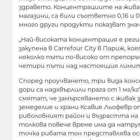
здравето. Концентрациите на живак
магазини, са били съответно 0,16 и 0
много други продукти показват зна
„Най-високата концентрация е регис
закупена в Carrefour City в Париж, ко
няколко пъти по-високо от препоръч
четири пъти над настоящия лимит 
Според проучването, три вида конс
дори са надхвърлили прага от 1 мг/
смятат, че замърсяването с живак 
земеделие и храни Ксавие Льофевр о
риболовният район и възрастта на
толкова повече време има да натруп
точка рибата тон представлява осо