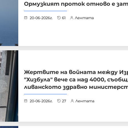
Ормузкият проток отново е за
20-06-2026г.
61
Лентата
Жертвите на войната между Изр
"Хизбула" вече са над 4000, съоб
ливанското здравно министерс
20-06-2026г.
27
Лентата