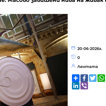
: Масово завишени нива на живак 
20-06-2026г.
0
Лентата
Share
Faceboo
Twitt
LinkedIn
Viber