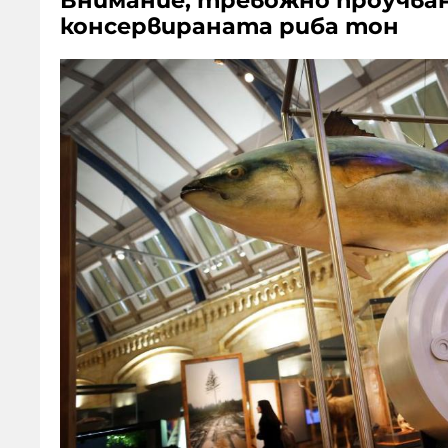
Внимание, тревожно проучване
консервираната риба тон