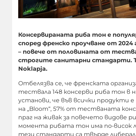
Консервираната риба тон е популя
според френско проучване от 2024 
– повече от половината от теств
строгите санитарни стандарти. Т
Noklapja.
Отбелязва се, че френската организа
тествала 148 консерви риба тон в 
установи, че във всички продукти е
на „Bloom“, 57% от тестваната кон
праг на живак за повечето видове риб
момента рибата тон има по-висок ли
тези стандарти са твърде либерал