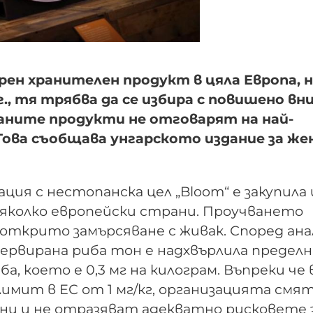
рен хранителен продукт в цяла Европа, 
г., тя трябва да се избира с повишено вн
аните продукти не отговарят на най-
ова съобщава унгарското издание за же
ция с нестопанска цел „Bloom“ е закупила 
няколко европейски страни. Проучването
 открито замърсяване с живак. Според ана
сервирана риба тон е надхвърлила предел
а, което е 0,3 мг на килограм. Въпреки че 
мит в ЕС от 1 мг/кг, организацията смят
ни и не отразяват адекватно рисковете 