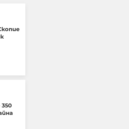
"Блумбърг": Бивши
високопоставени
Скопие
представители на
ек
Европа и Русия са
обсъждали тайно
прекратяването на
войната в Украйна
05-08-2026г.
64
Лентата
 350
айна