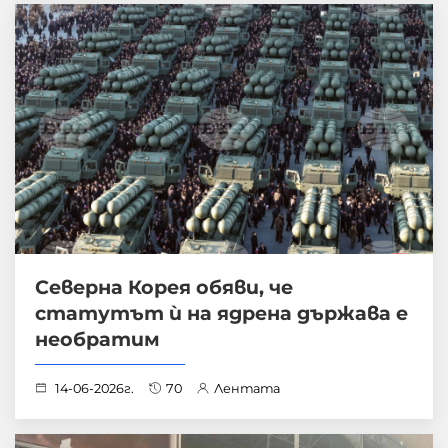
Северна Корея обяви, че
статутът ѝ на ядрена държава е
необратим
14-06-2026г.
70
Лентата