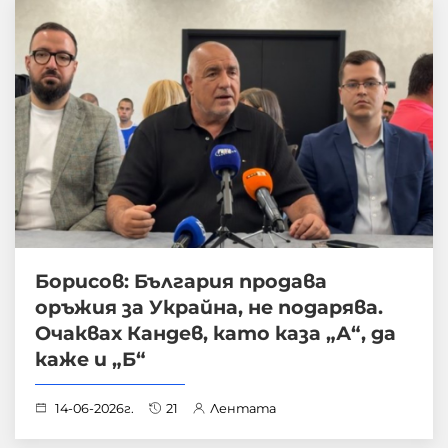
Борисов: България продава
оръжия за Украйна, не подарява.
Очаквах Кандев, като каза „А“, да
каже и „Б“
14-06-2026г.
21
Лентата