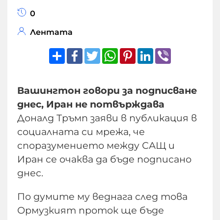
0
Лентата
Share
Facebook
Twitter
WhatsApp
Pinterest
LinkedIn
Viber
Вашингтон говори за подписване
днес, Иран не потвърждава
Доналд Тръмп заяви в публикация в
социалната си мрежа, че
споразумението между САЩ и
Иран се очаква да бъде подписано
днес.
По думите му веднага след това
Ормузкият проток ще бъде