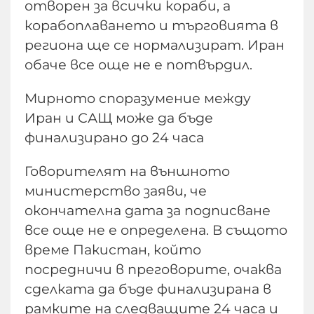
отворен за всички кораби, а
корабоплаването и търговията в
региона ще се нормализират. Иран
обаче все още не е потвърдил.
Мирното споразумение между
Иран и САЩ може да бъде
финализирано до 24 часа
Говорителят на външното
министерство заяви, че
окончателна дата за подписване
все още не е определена. В същото
време Пакистан, който
посредничи в преговорите, очаква
сделката да бъде финализирана в
рамките на следващите 24 часа и