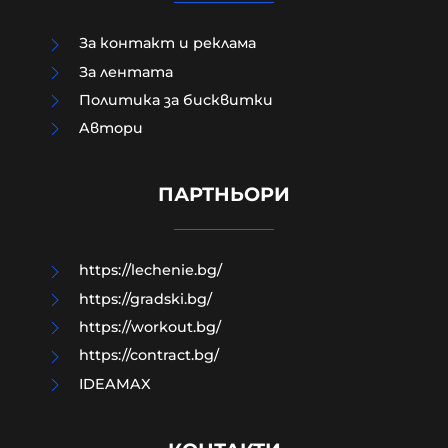
За контакт и реклама
За лентата
Политика за бисквитки
Aвтори
ТАСС: Хакери получиха
потвърждение за участието на
НАТО в удари срещу Русия
ПАРТНЬОРИ
07-08-2026г.
163
Лентата
https://lechenie.bg/
https://gradski.bg/
https://workout.bg/
https://contract.bg/
IDEAMAX