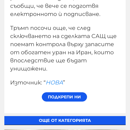
съобщи, че вече се подготвя
електронното ѝ подписване.
Тръмп посочи още, че след
сключването на сделката САЩ ще
поемат контрола върху запасите
от обогатен уран на Иран, които
впоследствие ще бъдат
унищожени.
Източник: “
НОВА
”
ОЩЕ ОТ КАТЕГОРИЯТА