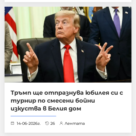
Тръмп ще отпразнува юбилея си с
турнир по смесени бойни
изкуства в Белия дом
14-06-2026г.
26
Лентата