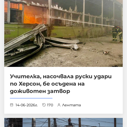
Учителка, насочвала руски удари
по Херсон, бе осъдена на
доживотен затвор
14-06-2026г.
170
Лентата