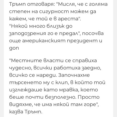
Тръмп отговаря: "Мисля, че с голяма
степен на сигурност можем да
кажем, че той е в ареста".
"Някой много близък до
заподозрения го е предал", посочва
още американският президент и
доп
"Местните власти се справиха
чудесно, всички работиха заедно,
всичко се нареди. Започнахме
търсенето му с клип, в който той
изглеждаше като мравка, което
беше почти безполезно. Просто
видяхме, че има някой там горе",
казва Тръмп.