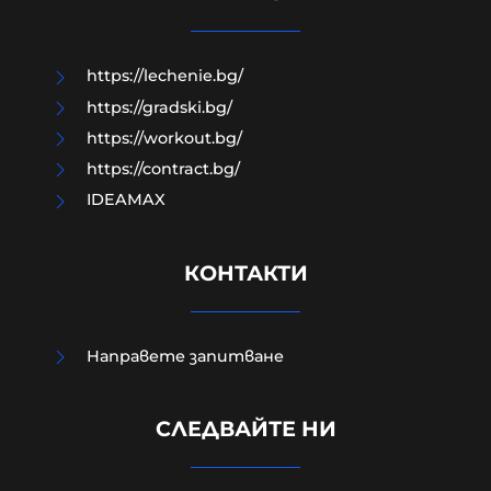
08-08-2026г.
147
Гост-автор
https://lechenie.bg/
https://gradski.bg/
https://workout.bg/
https://contract.bg/
IDEAMAX
КОНТАКТИ
Направете запитване
Външно министерство привика
СЛЕДВАЙТЕ НИ
украинската посланичка заради
падналия дрон