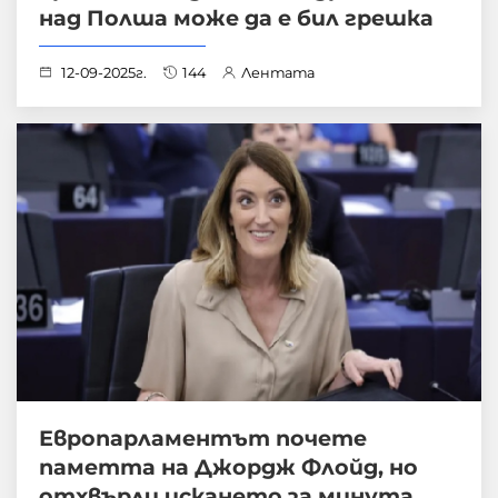
над Полша може да е бил грешка
12-09-2025г.
144
Лентата
Европарламентът почете
паметта на Джордж Флойд, но
отхвърли искането за минута