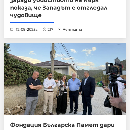
заради убийството на Кърк
показа, че Западът е отгледал
чудовище
12-09-2025г.
217
Лентата
Фондация Българска Памет дари