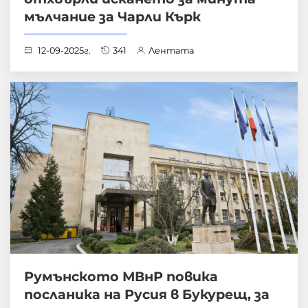
мълчание за Чарли Кърк
12-09-2025г.
341
Лентата
Румънското МВнР повика
посланика на Русия в Букурещ, за