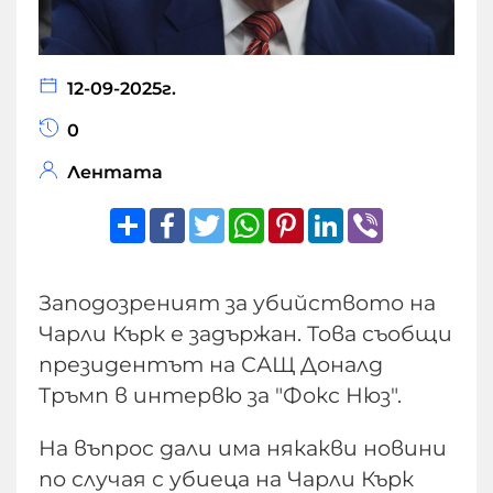
12-09-2025г.
0
Лентата
Share
Facebook
Twitter
WhatsApp
Pinterest
LinkedIn
Viber
Заподозреният за убийството на
Чарли Кърк е задържан. Това съобщи
президентът на САЩ Доналд
Тръмп в интервю за "Фокс Нюз".
На въпрос дали има някакви новини
по случая с убиеца на Чарли Кърк