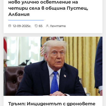
ново улично осветление на
четири села в община Пустец,
Албания
12-09-2025г.
65
Лентата
Тръмп: Инцидентът с дроновете