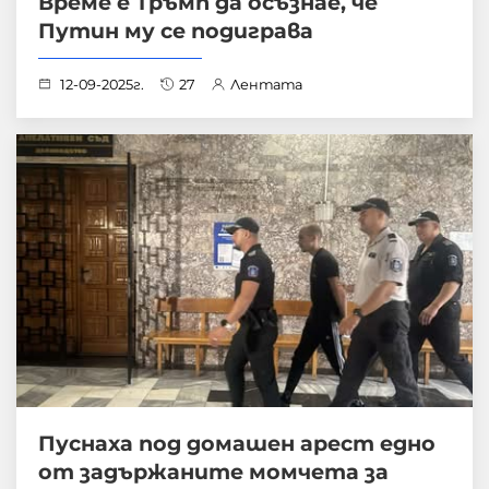
Време е Тръмп да осъзнае, че
Путин му се подиграва
12-09-2025г.
27
Лентата
Пуснаха под домашен арест едно
от задържаните момчета за