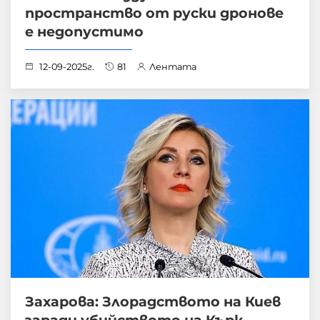
пространство от руски дронове
е недопустимо
12-09-2025г.
81
Лентата
Захарова: Злорадството на Киев