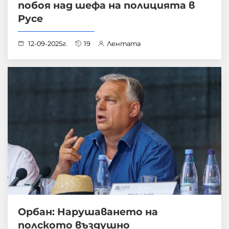
побоя над шефа на полицията в
Русе
12-09-2025г.
19
Лентата
Орбан: Нарушаването на
полското въздушно