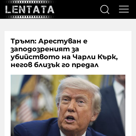
Тръмп: Арестуван е
заподозреният за
убийството на Чарли Кърк,
негов близък го предал