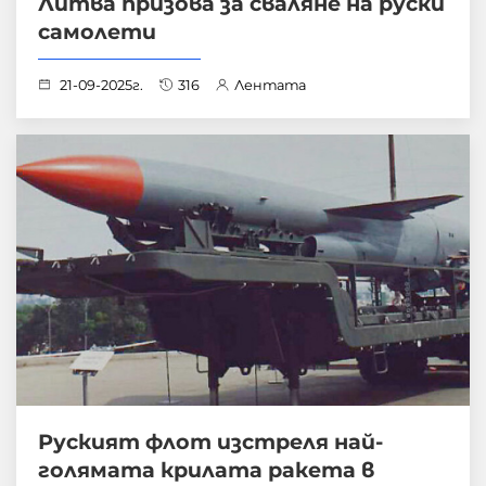
Литва призова за сваляне на руски
самолети
21-09-2025г.
316
Лентата
Руският флот изстреля най-
голямата крилата ракета в