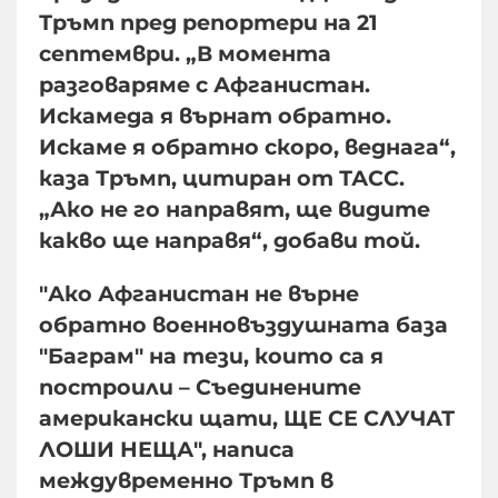
Тръмп пред репортери на 21
септември. „В момента
разговаряме с Афганистан.
Искамеда я върнат обратно.
Искаме я обратно скоро, веднага“,
каза Тръмп, цитиран от ТАСС.
„Ако не го направят, ще видите
какво ще направя“, добави той.
"Ако Афганистан не върне
обратно военновъздушната база
"Баграм" на тези, които са я
построили – Съединените
американски щати, ЩЕ СЕ СЛУЧАТ
ЛОШИ НЕЩА", написа
междувременно Тръмп в