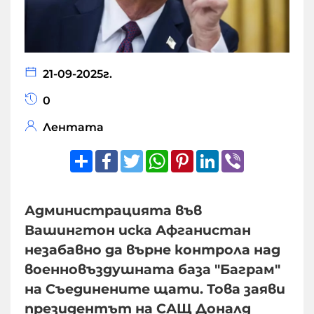
21-09-2025г.
0
Лентата
Share
Facebook
Twitter
WhatsApp
Pinterest
LinkedIn
Viber
Администрацията във
Вашингтон иска Афганистан
незабавно да върне контрола над
военновъздушната база "Баграм"
на Съединените щати. Това заяви
президентът на САЩ Доналд