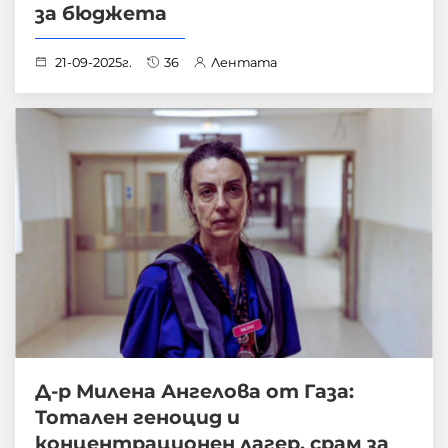
за бюджета
21-09-2025г.
36
Лентата
Д-р Милена Ангелова от Газа:
Тотален геноцид и
концентрационен лагер, срам за