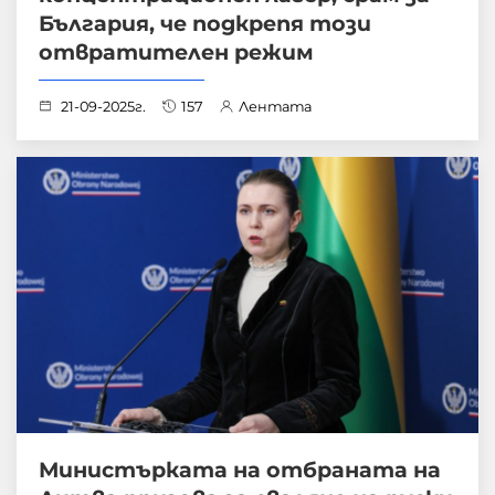
България, че подкрепя този
отвратителен режим
21-09-2025г.
157
Лентата
Министърката на отбраната на