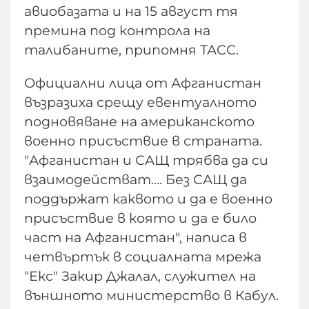
авиобазата и на 15 август тя
премина под контрола на
талибаните, припомня ТАСС.
Официални лица от Афганистан
възразиха срещу евентуалното
подновяване на американското
военно присъствие в страната.
"Афганистан и САЩ трябва да си
взаимодействат…. Без САЩ да
поддържат каквото и да е военно
присъствие в която и да е било
част на Афганистан", написа в
четвъртък в социалната мрежа
"Екс" Закир Джалал, служител на
външното министерство в Кабул.