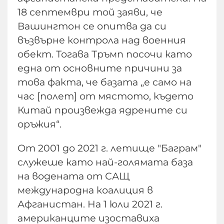
18 септември той заяви, че
Вашингтон се опитва да си
възвърне контрола над военния
обект. Тогава Тръмп посочи като
една от основните причини за
това факта, че базата „е само на
час [полет] от мястото, където
Китай произвежда ядрените си
оръжия“.
От 2001 до 2021 г. летище "Баграм"
служеше като най-голямата база
на водената от САЩ
международна коалиция в
Афганистан. На 1 юли 2021 г.
американците изоставиха