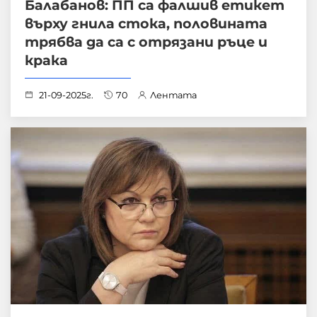
Балабанов: ПП са фалшив етикет
върху гнила стока, половината
трябва да са с отрязани ръце и
крака
21-09-2025г.
70
Лентата