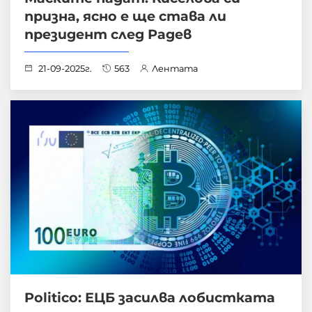
призна, ясно е ще става ли
президент след Радев
21-09-2025г.
563
Лентата
Politico: ЕЦБ засилва лобистката