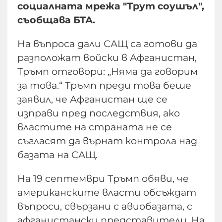
социалната мрежа "Трут соушъл",
съобщава БТА.
На въпроса дали САЩ са готови да
разположат войски в Афганистан,
Тръмп отговори: „Няма да говорим
за това.“ Тръмп преди това беше
заявил, че Афганистан ще се
изправи пред последствия, ако
властите на страната не се
съгласят да върнат контрола над
базата на САЩ.
На 19 септември Тръмп обяви, че
американските власти обсъждат
въпроси, свързани с авиобазата, с
афганистански представители. На