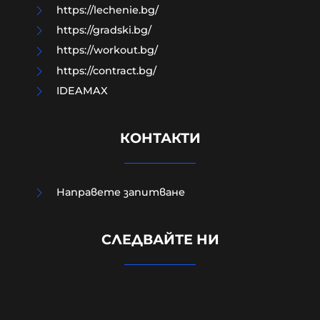
https://lechenie.bg/
https://gradski.bg/
https://workout.bg/
https://contract.bg/
IDEAMAX
КОНТАКТИ
Направете запитване
Обрат в Украйна: Проучване
СЛЕДВАЙТЕ НИ
показа кой изпревари Зеленски по
доверие
10-08-2026г.
78
Лентата