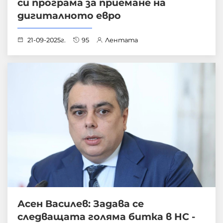
си програма за приемане на
дигиталното евро
21-09-2025г.
95
Лентата
Асен Василев: Задава се
следващата голяма битка в НС -