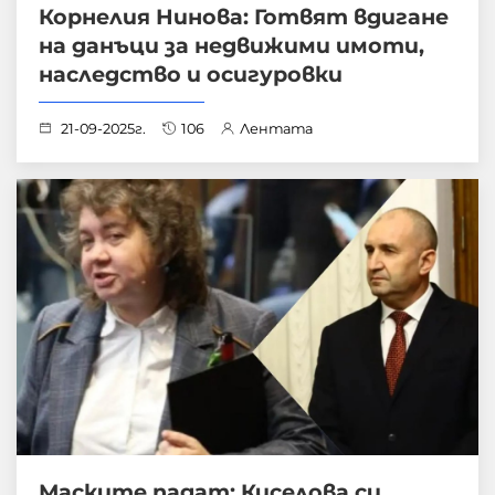
Корнелия Нинова: Готвят вдигане
на данъци за недвижими имоти,
наследство и осигуровки
21-09-2025г.
106
Лентата
Маските падат: Киселова си