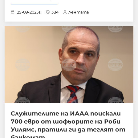
29-09-2025г.
384
Лентата
Служителите на ИААА поискали
700 евро от шофьорите на Роби
Уилямс, пратили ги да теглят от
банкомат