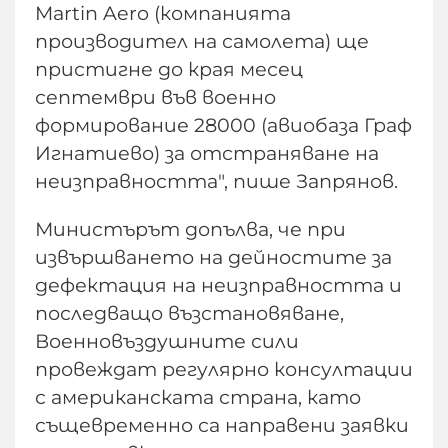
Martin Aero (компанията
производител на самолета) ще
пристигне до края месец
септември във военно
формирование 28000 (авиобаза Граф
Игнатиево) за отстраняване на
неизправността", пише Запрянов.
Министърът допълва, че при
извършването на дейностите за
дефектация на неизправността и
последващо възстановяване,
Военновъздушните сили
провеждат регулярно консултации
с американската страна, като
същевременно са направени заявки