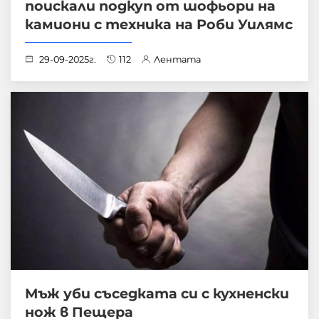
поискали подкуп от шофьори на
камиони с техника на Роби Уилямс
29-09-2025г.
112
Лентата
Мъж уби съседката си с кухненски
нож в Пещера