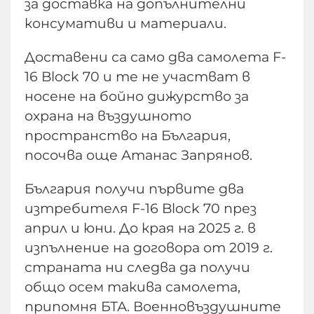
за доставка на допълнителни
консумативи и материали.
Доставени са само два самолета F-
16 Block 70 и те не участват в
носене на бойно дижурство за
охрана на въздушното
пространство на България,
посочва още Атанас Запрянов.
България получи първите два
изтребителя F-16 Block 70 през
април и юни. До края на 2025 г. в
изпълнение на договора от 2019 г.
страната ни следва да получи
общо осем такива самолета,
припомня БТА. Военновъздушните