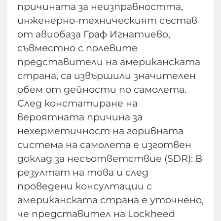
причината за неизправността,
инженерно-техническият състав
от авиобаза Граф Игнатиево,
съвместно с полевите
представители на американската
страна, са извършили значителен
обем от дейности по самолета.
След констатиране на
вероятната причина за
нехерметичност на горивната
система на самолета е изготвен
доклад за несъответствие (SDR): В
резултат на това и след
проведени консултации с
американската страна е уточнено,
че представител на Lockheed