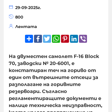
29-09-2025г.
800
Лентата
Share
Facebook
Twitter
WhatsApp
Pinterest
LinkedIn
Viber
На двуместен самолет F-16 Block
70, заводски № 20-6001, е
констатиран теч на гориво от
един от вътрешните отсеци за
разполагане на горивните
резервоари. Съгласно
регламентиращите документи е
налице техническа неизправност,