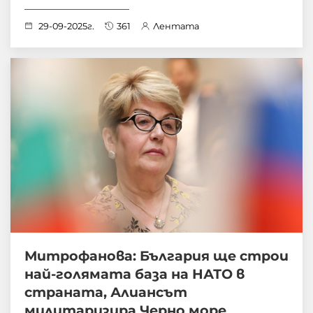
29-09-2025г.
361
Лентата
Митрофанова: България ще строи
най-голямата база на НАТО в
страната, Алиансът
милитаризира Черно море