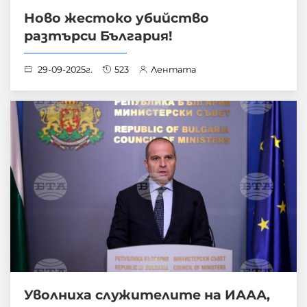
Ново жестоко убийство
разтърси България!
29-09-2025г.
523
Лентата
Уволниха служителите на ИААА,