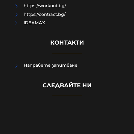
https://workout.bg/
https://contract.bg/
IDEAMAX
КОНТАКТИ
Направете запитване
Четирима мъже бяха намушкани в
СЛЕДВАЙТЕ НИ
центъра на Лондон, задържана е
жена за нападението
05-08-2026г.
136
Лентата