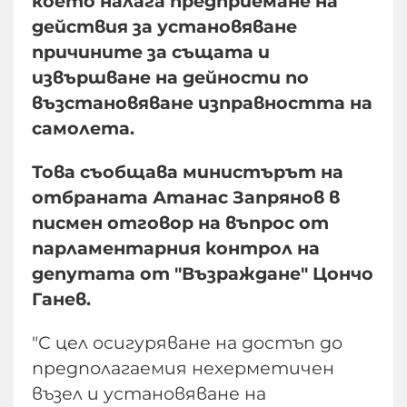
което налага предприемане на
действия за установяване
причините за същата и
извършване на дейности по
възстановяване изправността на
самолета.
Това съобщава министърът на
отбраната Атанас Запрянов в
писмен отговор на въпрос от
парламентарния контрол на
депутата от "Възраждане" Цончо
Ганев.
"С цел осигуряване на достъп до
предполагаемия нехерметичен
възел и установяване на