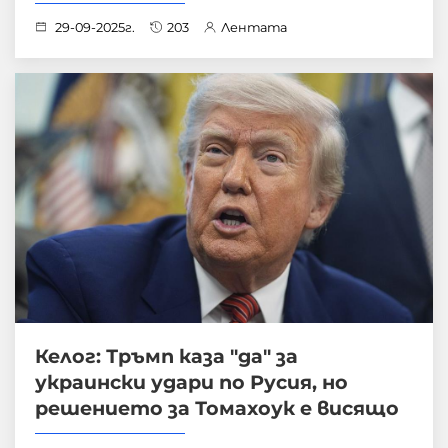
29-09-2025г.
203
Лентата
Келог: Тръмп каза "да" за
украински удари по Русия, но
решението за Томахоук е висящо