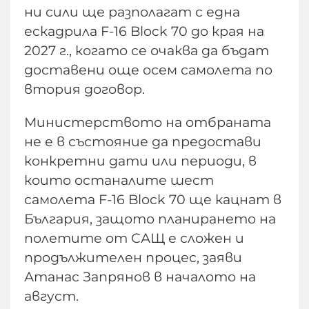
ни сили ще разполагат с една
ескадрила F-16 Block 70 до края на
2027 г., когато се очаква да бъдат
доставени още осем самолета по
втория договор.
Министерството на отбраната
не е в състояние да предостави
конкретни дати или периоди, в
които останалите шест
самолета F-16 Block 70 ще кацнат в
България, защото планирането на
полетите от САЩ е сложен и
продължителен процес, заяви
Атанас Запрянов в началото на
август.