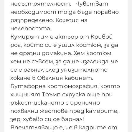
несъстоятелност. Чувстват
необходимост то да бъде поравно
разпределено. Кохезия на
нелепостта.
Кумирът им е актьор от Кривой
рог, който си е ушил костюм, за да
не дразни домакина. Хем костюм,
хем не съвсем, за да не изглежда, че
се е огънал след унизителното
хокане в Овалния кабинет.
Бутафорна костюмография, която
хищният Тръмп схруска още при
ръкостискането с иронично
похвални жестове пред камерите,
зер, хубаво си се барнал!
Впечатляващо е, че в кадрите от