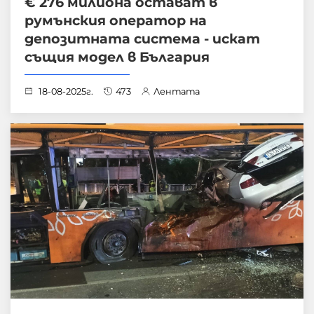
€ 276 милиона остават в
румънския оператор на
депозитната система - искат
същия модел в България
18-08-2025г.
473
Лентата