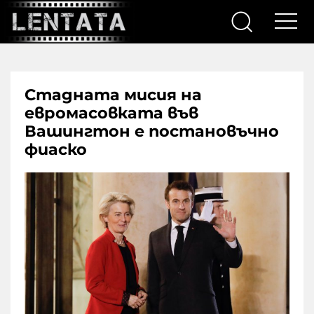
Стадната мисия на
евромасовката във
Вашингтон е постановъчно
фиаско