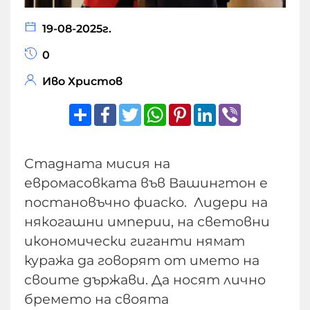
19-08-2025г.
0
Иво Христов
Share
Facebook
Twitter
WhatsApp
Pinterest
LinkedIn
Viber
Стадната мисия на
евромасовката във Вашингтон е
постановъчно фиаско. Лидери на
някогашни империи, на световни
икономически гиганти нямат
куража да говорят от името на
своите държави. Да носят лично
бремето на своята