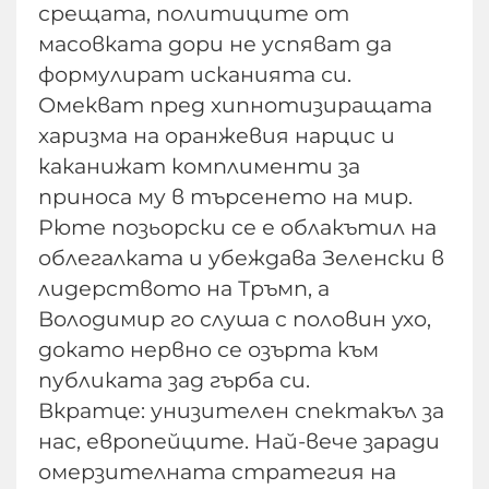
срещата, политиците от
масовката дори не успяват да
формулират исканията си.
Омекват пред хипнотизиращата
харизма на оранжевия нарцис и
каканижат комплименти за
приноса му в търсенето на мир.
Рюте позьорски се е облакътил на
облегалката и убеждава Зеленски в
лидерството на Тръмп, а
Володимир го слуша с половин ухо,
докато нервно се озърта към
публиката зад гърба си.
Вкратце: унизителен спектакъл за
нас, европейците. Най-вече заради
омерзителната стратегия на