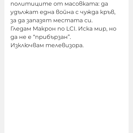
политиците от масовката: да
удължат една война с чужда кръв,
за да запазят местата си.
Гледам Макрон по LCI. Иска мир, но
да не е “прибързан”.
Изключвам телевизора.