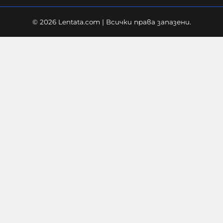
© 2026 Lentata.com | Всички права запазени.
Когато Урсула плаща на Мароко за
да ги спре да правят мизерии по
границите тя всъщност
възражда една много стара
римска традиция
06-08-2026г.
244
Гост-автор