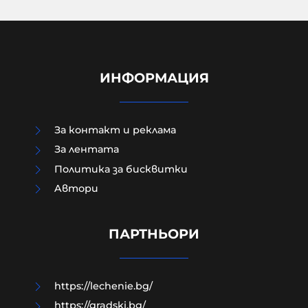
ИНФОРМАЦИЯ
За контакт и реклама
За лентата
Политика за бисквитки
Aвтори
Цензурата е информация: EDMO и
новият европейски новговор
ПАРТНЬОРИ
06-08-2026г.
106
Лентата
https://lechenie.bg/
https://gradski.bg/