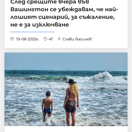
След срещите вчера във
Вашингтон се убеждавам, че най-
лошият сценарий, за съжаление,
не е за изключване
19-08-2025г.
47
Слави Василев