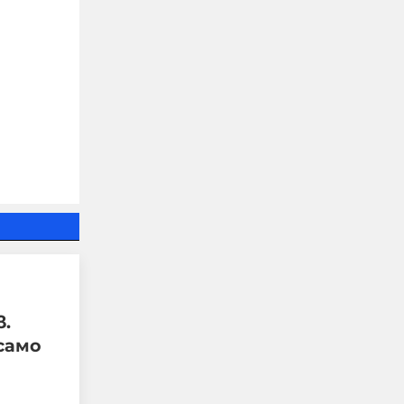
Защо до момента не са
засегнали НИТО ЕДИН
склад на Ozon-Русия?
в.
само
05-08-2026г.
42
Гост-автор