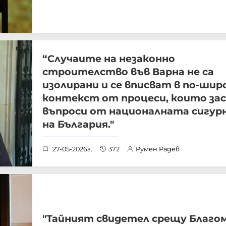
“Случаите на незаконно
строителство във Варна не са
изолирани и се вписват в по-шир
контекст от процеси, които за
въпроси от националната сигур
на България."
27-05-2026г.
372
Румен Радев
"Тайният свидетел срещу Благо