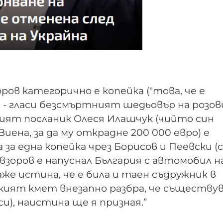
ров категорично е копейка ("това, че е
ак" - гласи безсмъртният шедьовър на розо
ският посланик Олеся Илашчук (чийто син
иена, за да му открадне 200 000 евро) е
за една копейка чрез Борисов и Пеевски (
взоров е напуснал България с автомобил н
аже истина, че е била и таен съдружник в
кият кмет внезапно разбра, че съществув
), наистина ще я призная.”