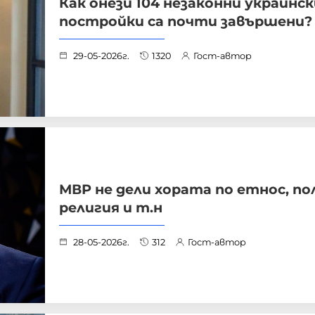
Как онези 104 незаконни украинск
постройки са почти завършени?
29-05-2026г.
1320
Гост-автор
МВР не дели хората по етнос, пол
религия и т.н
28-05-2026г.
312
Гост-автор