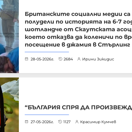
Британските социални медии са
полудели по историята на 6-7 г
шотландче от Скаутската асоц
което отказва да коленичи по вр
посещение в джамия в Стърлинг
28-05-2026г.
2684
Ирини Зикидис
“БЪЛГАРИЯ СПРЯ ДА ПРОИЗВЕЖД
27-05-2026г.
1127
Красимир Кумчев