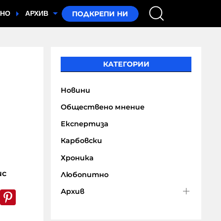
ТНО
АРХИВ
КАТЕГОРИИ
Новини
Обществено мнение
Експертиза
Карбовски
Хроника
ис
Любопитно
Архив
k
er
WhatsApp
Pinterest