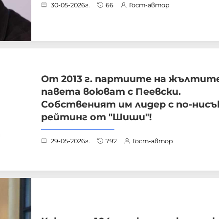
30-05-2026г.
66
Гост-автор
От 2013 г. партиите на жълтит
павета воюват с Пеевски.
Собственият им лидер с по-нисъ
рейтинг от "Шиши"!
29-05-2026г.
792
Гост-автор