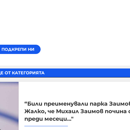
Е ОТ КАТЕГОРИЯТА
“Били преименували парка Заимо
Жалко, че Михаил Заимов почина 
преди месеци..."