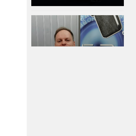
Политическият
инстинкт на
самонареклата се
демократична
общност е винаги да
заема позиция СРЕЩУ
собствения народ
05-08-2026г.
25
Владислав Апостолов