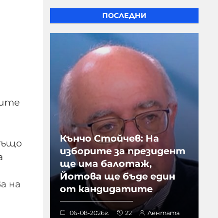
ПОСЛЕДНИ
вите
Кънчо Стойчев: На
също
изборите за президент
а
ще има балотаж,
Йотова ще бъде един
а на
от кандидатите
06-08-2026г.
22
Лентата