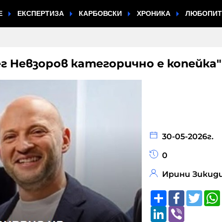
Е
ЕКСПЕРТИЗА
КАРБОВСКИ
ХРОНИКА
ЛЮБОПИ
г Невзоров категорично е копейка"
30-05-2026г.
0
Ирини Зикид
Share
Faceboo
Twitt
LinkedIn
Viber