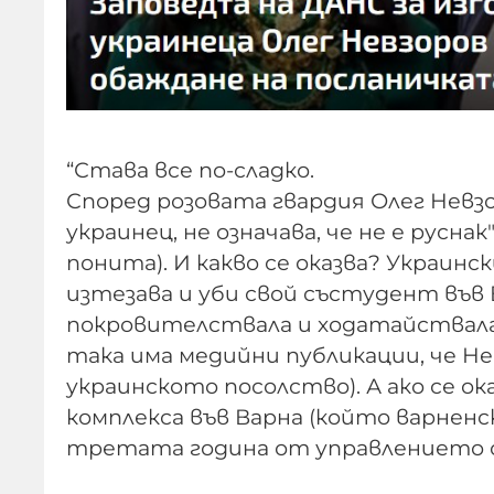
“Става все по-сладко.
Според розовата гвардия Олег Невзо
украинец, не означава, че не е русн
понита). И какво се оказва? Украин
изтезава и уби свой състудент във В
покровителствала и ходатайствала 
така има медийни публикации, че Не
украинското посолство). А ако се ок
комплекса във Варна (който варненс
третата година от управлението си