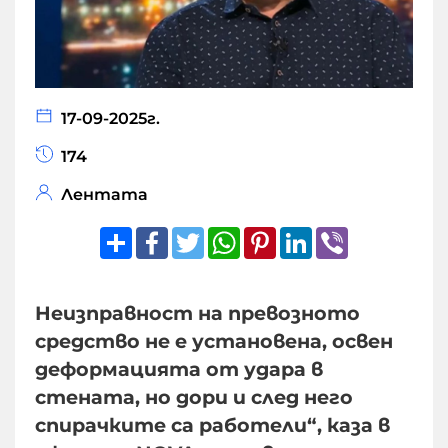
17-09-2025г.
174
Лентата
Share
Facebook
Twitter
WhatsApp
Pinterest
LinkedIn
Viber
Неизправност на превозното
средство не е установена, освен
деформацията от удара в
стената, но дори и след него
спирачките са работели“, каза в