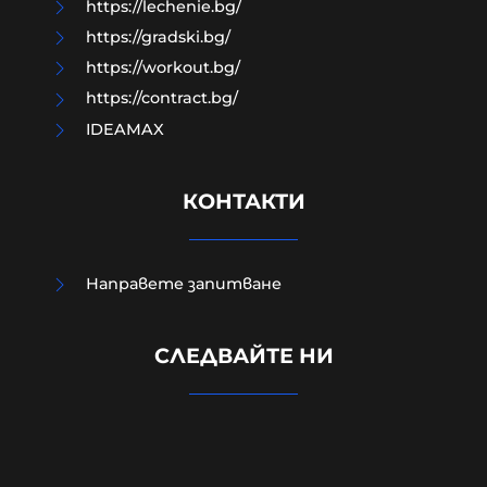
https://lechenie.bg/
https://gradski.bg/
https://workout.bg/
https://contract.bg/
IDEAMAX
КОНТАКТИ
Направете запитване
Външно министерство привика
СЛЕДВАЙТЕ НИ
украинската посланичка заради
падналия дрон
08-08-2026г.
98
Лентата