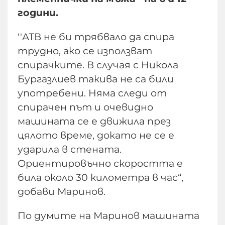
години.
''АТВ не би трябвало да спира
трудно, ако се използват
спирачките. В случая с Никола
Бургазлиев такива не са били
употребени. Няма следи от
спирачен път и очевидно
машината се е движила през
цялото време, докато не се е
ударила в стената.
Ориентировъчно скоростта е
била около 30 километра в час“,
добави Маринов.
По думите на Маринов машината