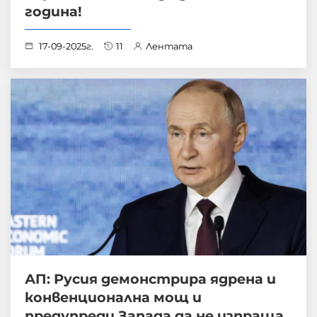
година!
17-09-2025г.
11
Лентата
АП: Русия демонстрира ядрена и
конвенционална мощ и
предупреди Запада да не изпраща