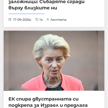
заложници: Събаряте сгради
върху близките ни
17-09-2025г.
14
Лентата
ЕК спира двустранната си
подкрепа за Израел и предлага