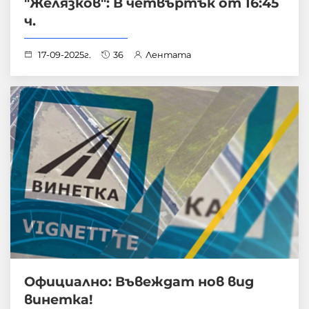
"Желязков": В четвъртък от 16:45
ч.
17-09-2025г.
36
Лентата
Официално: Въвеждат нов вид
винетка!