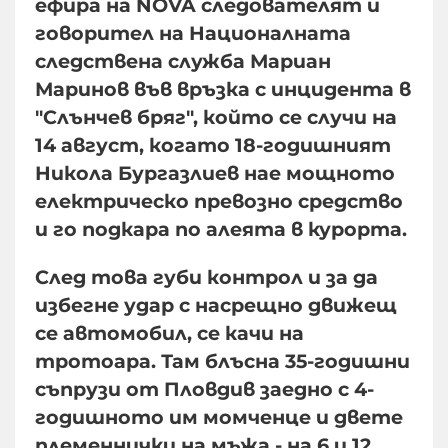
ефира на NOVA следователят и
говорител на Националната
следствена служба Мариан
Маринов във връзка с инцидента в
"Слънчев бряг", който се случи на
14 август, когато 18-годишният
Никола Бургазлиев нае мощното
електрическо превозно средство
и го подкара по алеята в курорта.
След това губи контрол и за да
избегне удар с насрещно движещ
се автомобил, се качи на
тротоара. Там блъсна 35-годишни
съпрузи от Пловдив заедно с 4-
годишното им момченце и двете
племеннички на мъжа - на 6 и 12