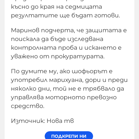
късно до края на седмицата
резултатите ще бъдат готови.
Маринов подчерта, че защитата е
поискала да бъде изследвана
контролната проба и искането е
уважено от прокуратурата.
По думите му, ако шофьорът е
употребил марихуана, дори и преди
няколко дни, той не е трябвало да
управлява моторното превозно
средство.
Източник: Нова тв