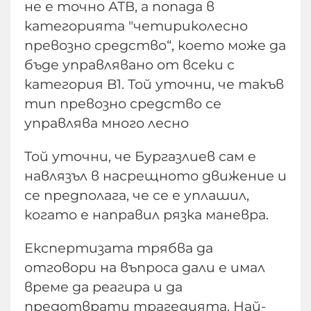
не е точно АТВ, а попада в
категорията "четириколесно
превозно средство“, което може да
бъде управлявано от всеки с
категория B1. Той уточни, че такъв
тип превозно средство се
управлява много лесно
Той уточни, че Бургазлиев сам е
навлязъл в насрещното движение и
се предполага, че се е уплашил,
когато е направил рязка маневра.
Експертизата трябва да
отговори на въпроса дали е имал
време да реагира и да
предотврати трагедията. Най-