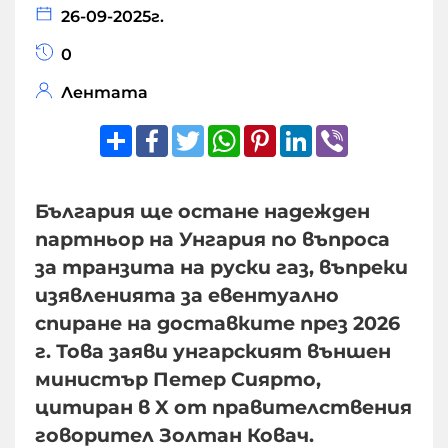
26-09-2025г.
0
Лентата
Share
Facebook
Twitter
WhatsApp
Pinterest
LinkedIn
Viber
България ще остане надежден
партньор на Унгария по въпроса
за транзита на руски газ, въпреки
изявленията за евентуално
спиране на доставките през 2026
г. Това заяви унгарският външен
министър Петер Сиярто,
цитиран в X от правителствения
говорител Золтан Ковач.