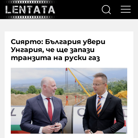
Сиярто: България увери
Унгария, че ще запази
транзита на руски газ