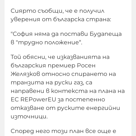
Сиярто съобщи, че е получил
уверения от българска страна:
"София няма да постави Будапеща
в "трудно положение“.
Той обясни, че изказванията на
българския премиер Росен
Желязков относно спирането на
транзита на руски газ, са
направени в контекста на плана на
ЕС REPowerEU за постепенно
отказване от руските енергийни
източници.
Според него този план все още е