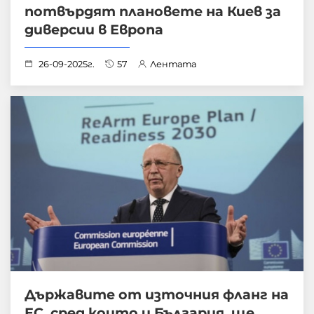
потвърдят плановете на Киев за
диверсии в Европа
26-09-2025г.
57
Лентата
Държавите от източния фланг на
ЕС, сред които и България, ще