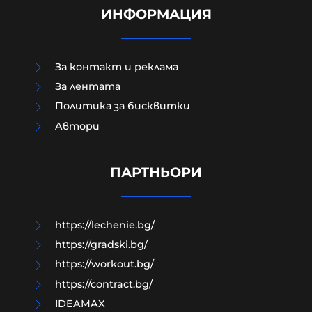
ИНФОРМАЦИЯ
За контакт и реклама
За лентата
Политика за бисквитки
Aвтори
Едва 18% от украинците имат
доверие в Зеленски, с най-висок
рейтинг е Залужни
ПАРТНЬОРИ
07-08-2026г.
72
Лентата
https://lechenie.bg/
https://gradski.bg/
https://workout.bg/
https://contract.bg/
IDEAMAX