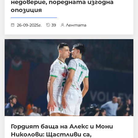
недоверие, поредната изгодна
опозиция
26-09-2025г.
39
Лентата
Гордият баща на Алекс и Мони
Николови: Щастливи са,