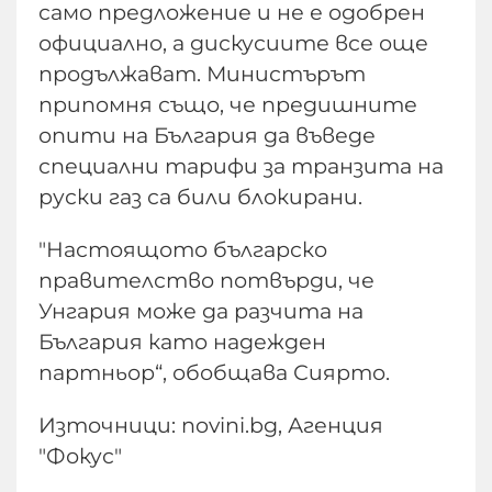
само предложение и не е одобрен
официално, а дискусиите все още
продължават. Министърът
припомня също, че предишните
опити на България да въведе
специални тарифи за транзита на
руски газ са били блокирани.
"Настоящото българско
правителство потвърди, че
Унгария може да разчита на
България като надежден
партньор“, обобщава Сиярто.
Източници: novini.bg, Агенция
"Фокус"