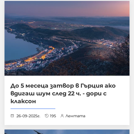
До 5 месеца затвор в Гърция ако
вдигаш шум след 22 ч. - дори с
клаксон
26-09-2025г.
195
Лентата