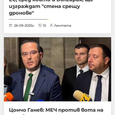
изграждат "стена срещу
дронове"
26-09-2025г.
15
Лентата
Цончо Ганев: МЕЧ против вота на