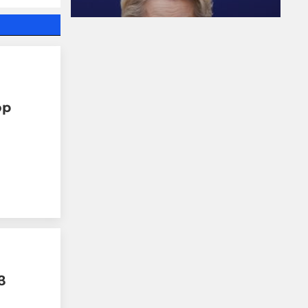
Когато Урсула плаща на
Мароко за да ги спре да
правят мизерии по
границите тя
всъщност възражда
ор
една много стара
римска традиция
06-08-2026г.
113
Гост-автор
в