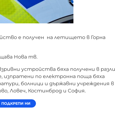
йство е получен на летището в Горна
бщава Нова тв.
взривни устройства бяха получени в разл
, изпратени по електронна поща бяха
ратури, болници и държавни учреждения в
ово, Ловеч, Костинброд и София.