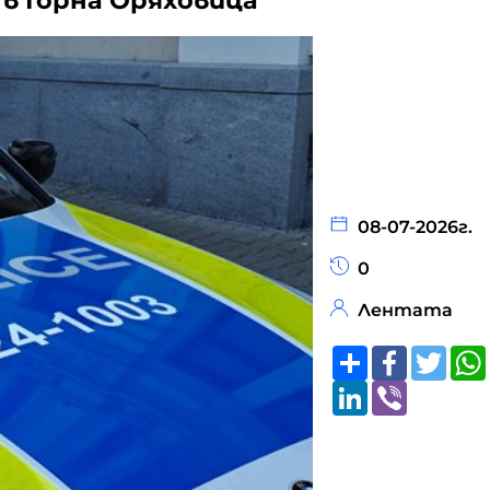
 в Горна Оряховица
08-07-2026г.
0
Лентата
Share
Faceboo
Twitt
LinkedIn
Viber