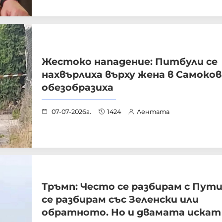
Жестоко нападение: Питбули се
нахвърлиха върху жена в Самоков
обезобразиха
07-07-2026г.
1424
Лентата
Тръмп: Често се разбирам с Пути
се разбирам със Зеленски или
обратното. Но и двамата искат