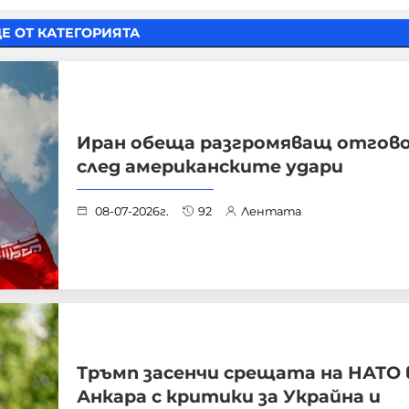
Е ОТ КАТЕГОРИЯТА
Иран обеща разгромяващ отгов
след американските удари
08-07-2026г.
92
Лентата
Тръмп засенчи срещата на НАТО 
Анкара с критики за Украйна и