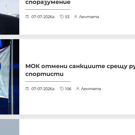
споразумение
07-07-2026г.
53
Лентата
МОК отмени санкциите срещу р
спортисти
07-07-2026г.
106
Лентата