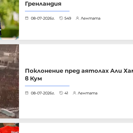
Гренландия
08-07-2026г.
549
Лентата
Поклонение пред аятолах Али Ха
в Кум
08-07-2026г.
41
Лентата