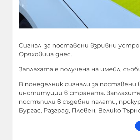
Сигнал за поставени взривни устро
Оряховица днес.
Заплахата е получена на имейл, съо
В понеделник сигнали за поставени 
институции в страната. Заплахите
постъпили в съдебни палати, проку
Бургас, Разград, Плевен, Велико Търн