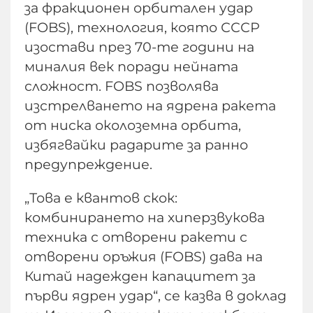
за фракционен орбитален удар
(FOBS), технология, която СССР
изостави през 70-те години на
миналия век поради нейната
сложност. FOBS позволява
изстрелването на ядрена ракета
от ниска околоземна орбита,
избягвайки радарите за ранно
предупреждение.
„Това е квантов скок:
комбинирането на хиперзвукова
техника с отворени ракети с
отворени оръжия (FOBS) дава на
Китай надежден капацитет за
първи ядрен удар“, се казва в доклад