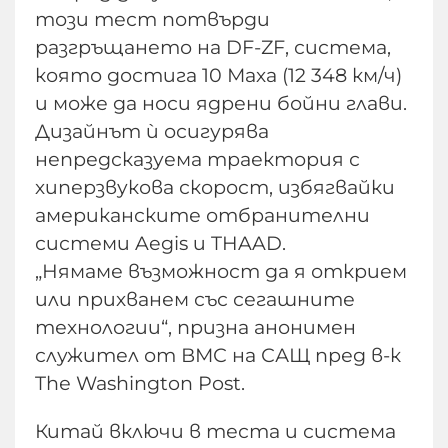
този тест потвърди
разгръщането на DF-ZF, система,
която достига 10 Маха (12 348 км/ч)
и може да носи ядрени бойни глави.
Дизайнът ѝ осигурява
непредсказуема траектория с
хиперзвукова скорост, избягвайки
американските отбранителни
системи Aegis и THAAD.
„Нямаме възможност да я открием
или прихванем със сегашните
технологии“, призна анонимен
служител от ВМС на САЩ пред в-к
Thе Washington Post.
Китай включи в теста и система