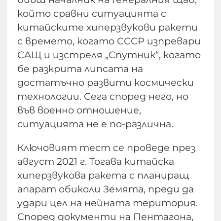
който сравни ситуацията с
китайските хиперзвукови ракети
с времето, когато СССР изпревари
САЩ и изстреля „Спутник“, когато
бе разкрита липсата на
достатъчно развити космически
технологии. Сега според него, но
във военно отношение,
ситуацията не е по-различна.
Ключовият тест се проведе през
август 2021 г. Тогава китайска
хиперзвукова ракета с планиращ
апарат обиколи Земята, преди да
удари цел на нейната територия.
Според документи на Пентагона,