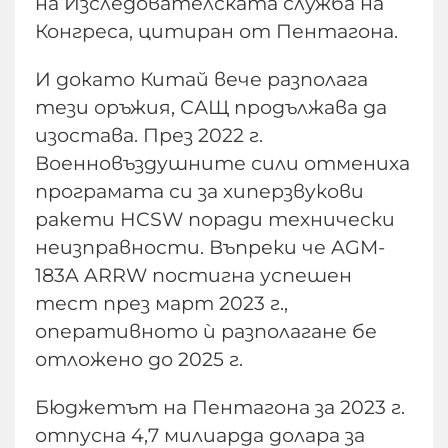
на Изследователската служба на
Конгреса, цитиран от Пентагона.
И докато Китай вече разполага
тези оръжия, САЩ продължава да
изостава. През 2022 г.
Военновъздушните сили отмениха
програмата си за хиперзвукови
ракети HCSW поради технически
неизправности. Въпреки че AGM-
183A ARRW постигна успешен
тест през март 2023 г.,
оперативното ѝ разполагане бе
отложено до 2025 г.
Бюджетът на Пентагона за 2023 г.
отпусна 4,7 милиарда долара за