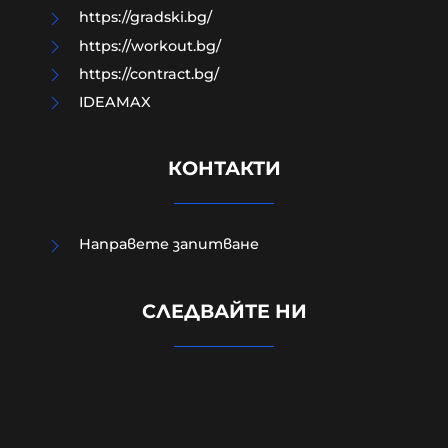
https://gradski.bg/
https://workout.bg/
https://contract.bg/
IDEAMAX
КОНТАКТИ
Направете запитване
УНИЦЕФ: Израел убива средно по
едно дете на ден в Газа след
СЛЕДВАЙТЕ НИ
„примирието“ от октомври 2025
г.
06-08-2026г.
26
Лентата