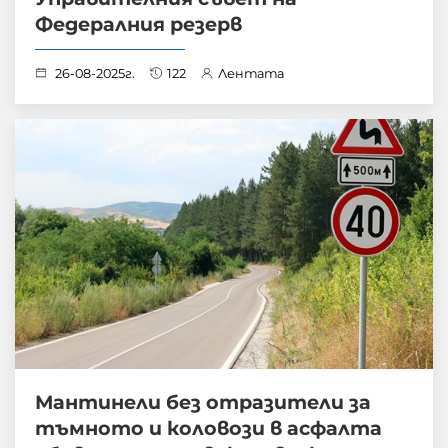
Федералния резерв
26-08-2025г.
122
Лентата
Мантинели без отразители за
тъмното и коловози в асфалта