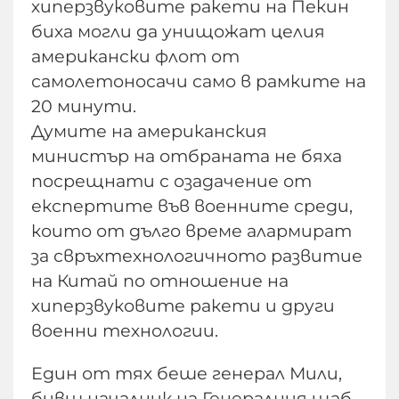
хиперзвуковите ракети на Пекин
биха могли да унищожат целия
американски флот от
самолетоносачи само в рамките на
20 минути.
Думите на американския
министър на отбраната не бяха
посрещнати с озадачение от
експертите във военните среди,
които от дълго време алармират
за свръхтехнологичното развитие
на Китай по отношение на
хиперзвуковите ракети и други
военни технологии.
Един от тях беше генерал Мили,
бивш началник на Генералния щаб,