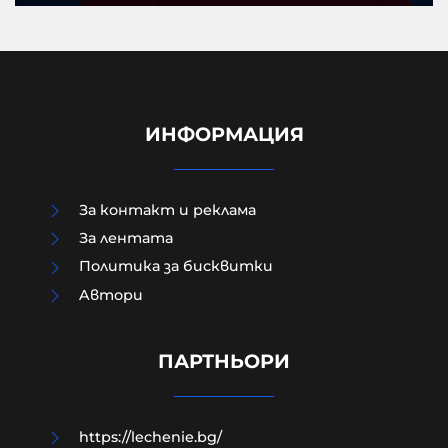
ИНФОРМАЦИЯ
За контакт и реклама
За лентата
Политика за бисквитки
Aвтори
Модернизацията на бойната ни
авиация – срамна история за 17
години нехайство и саботажи
ПАРТНЬОРИ
06-08-2026г.
104
Лентата
https://lechenie.bg/