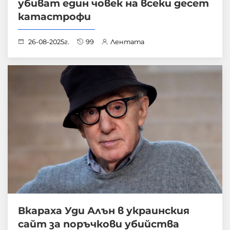
убиват един човек на всеки десет
катастрофи
26-08-2025г.
99
Лентата
Вкараха Уди Алън в украинския
сайт за поръчкови убийства