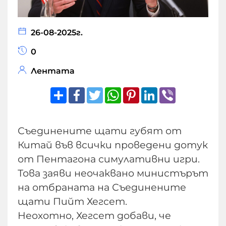
26-08-2025г.
0
Лентата
Share
Facebook
Twitter
WhatsApp
Pinterest
LinkedIn
Viber
Съединените щати губят от
Китай във всички проведени дотук
от Пентагона симулативни игри.
Това заяви неочаквано министърът
на отбраната на Съединените
щати Пийт Хегсет.
Неохотно, Хегсет добави, че