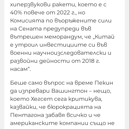
хиперзвукови ракети, което е с
40% повече от 2022 г., но
Комисията по въоръжените сили
на Сената предупреди във
вътрешен меморандум, че „Китай
е утроил инвестициите си във
военни научноизследователски и
развойни дейности от 2018 г.
насам“.
Беше само въпрос на време Пекин
да изпревари Вашингтон – нещо,
което Хегсет сега критикува,
казвайки, че бюрокрацията на
Пентагона забавя всичко и че
американските компании също не