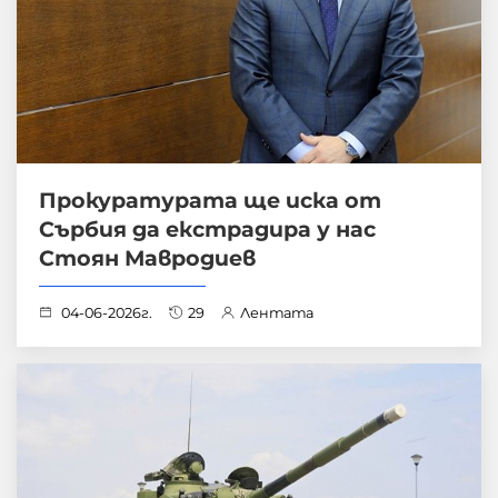
Прокуратурата ще иска от
Сърбия да екстрадира у нас
Стоян Мавродиев
04-06-2026г.
29
Лентата