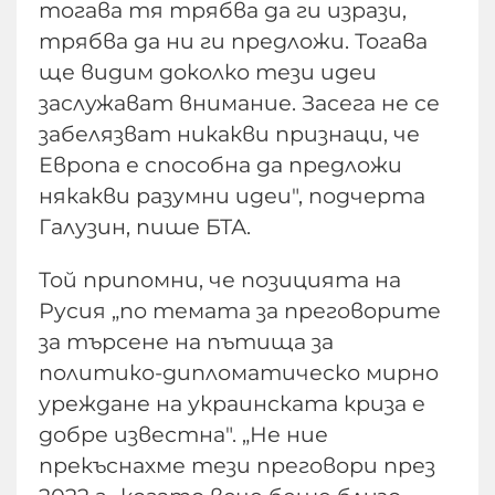
тогава тя трябва да ги изрази,
трябва да ни ги предложи. Тогава
ще видим доколко тези идеи
заслужават внимание. Засега не се
забелязват никакви признаци, че
Европа е способна да предложи
някакви разумни идеи", подчерта
Галузин, пише БТА.
Той припомни, че позицията на
Русия „по темата за преговорите
за търсене на пътища за
политико-дипломатическо мирно
уреждане на украинската криза е
добре известна". „Не ние
прекъснахме тези преговори през