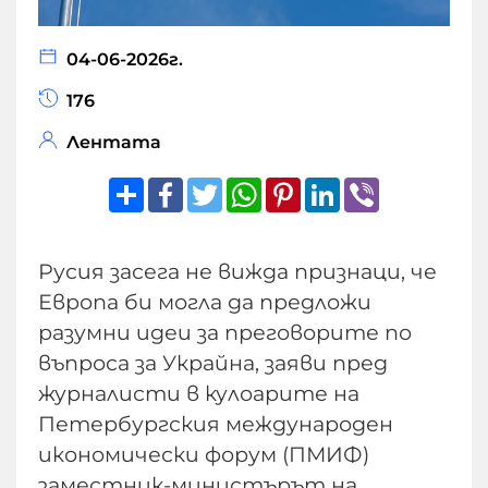
04-06-2026г.
176
Лентата
Share
Facebook
Twitter
WhatsApp
Pinterest
LinkedIn
Viber
Русия засега не вижда признаци, че
Европа би могла да предложи
разумни идеи за преговорите по
въпроса за Украйна, заяви пред
журналисти в кулоарите на
Петербургския международен
икономически форум (ПМИФ)
заместник-министърът на