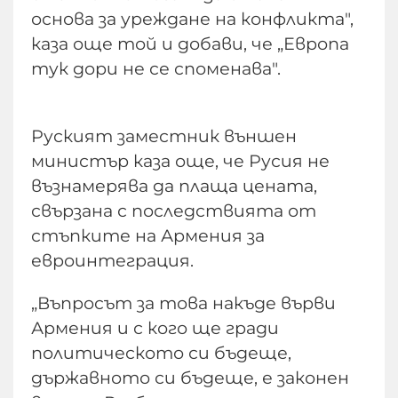
основа за уреждане на конфликта",
каза още той и добави, че „Европа
тук дори не се споменава".
Руският заместник външен
министър каза още, че Русия не
възнамерява да плаща цената,
свързана с последствията от
стъпките на Армения за
евроинтеграция.
„Въпросът за това накъде върви
Армения и с кого ще гради
политическото си бъдеще,
държавното си бъдеще, е законен