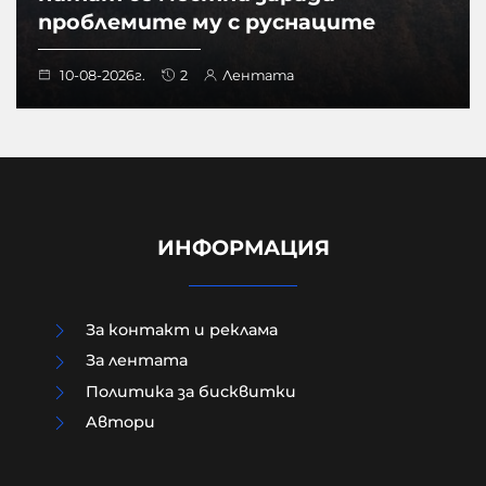
проблемите му с руснаците
10-08-2026г.
2
Лентата
ИНФОРМАЦИЯ
За контакт и реклама
За лентата
Политика за бисквитки
Aвтори
В Прищина свалиха украинското
знаме от сграда в центъра след