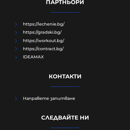
изказване Зеленски в Белград
ПАРТНЬОРИ
10-08-2026г.
17
Лентата
https://lechenie.bg/
https://gradski.bg/
https://workout.bg/
https://contract.bg/
IDEAMAX
КОНТАКТИ
Направете запитване
Министърът на вътрешните
СЛЕДВАЙТЕ НИ
работи с първи коментар за
жестокото убийство в Пловдив