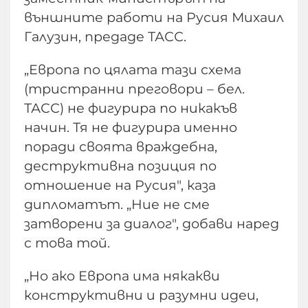
външните работи на Русия Михаил
Галузин, предаде ТАСС.
„Европа по цялата тази схема
(тристранни преговори – бел.
ТАСС) не фигурира по никакъв
начин. Тя не фигурира именно
поради своята враждебна,
деструктивна позиция по
отношение на Русия", каза
дипломатът. „Ние не сме
затворени за диалог", добави наред
с това той.
„Но ако Европа има някакви
конструктивни и разумни идеи,