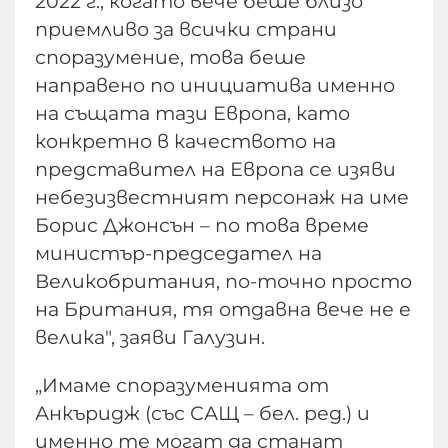
2022 г., когато вече беше близо
приемливо за всички страни
споразумение, това беше
направено по инициатива именно
на същата тази Европа, като
конкретно в качеството на
представител на Европа се изяви
небезизвестният персонаж на име
Борис Джонсън – по това време
министър-председател на
Великобритания, по-точно просто
на Британия, тя отдавна вече не е
велика", заяви Галузин.
„Имаме споразуменията от
Анкъридж (със САЩ – бел. ред.) и
именно те могат да станат