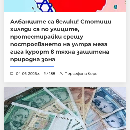
Албанците са велики! Стотици
хиляди са по улиците,
протестирайки срещу
построяването на ултра мега
гига курорт в тяхна защитена
природна зона
04-06-2026г.
188
Персефона Коре