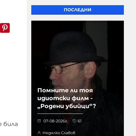
ПОСЛЕДНИ
k
er
WhatsApp
Pinterest
Помните ли тоя
идиотски филм -
„Родени убийци“?
07-08-2026г.
61
е била
Недялко Славов