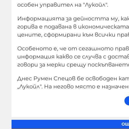
особен управител на "Лукойл".
Информацията за дейността му, как
горива е подавана в икономическат
цените, сформирани към всички пра
Особеното е, че от сегашното прав
информация какво се случва с доста
говори за мерки срещу поскъпването
Днес Румен Спецов бе освободен к
„Лукойл". На негово място е назначе
ОЩ