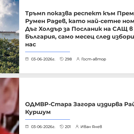
Тръмп показва респект към Пре
Румен Радев, като най-сетне но
Дъг Холдър за Посланик на САЩ в
България, само месец след избор
нас
03-06-2026г.
298
Гост-автор
ОДМВР-Стара Загора издирва Ра
Куршум
03-06-2026г.
201
Иван Янев