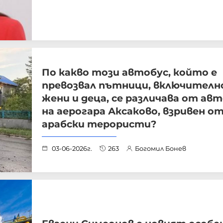
По какво този автобус, който е
превозвал пътници, включителн
жени и деца, се различава от ав
на аерогара Аксаково, взривен о
арабски терористи?
03-06-2026г.
263
Богомил Бонев