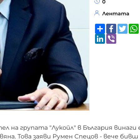
0
Лентата
Share
Faceboo
Twitt
LinkedIn
Viber
 на групата "Лукойл" в България винаги 
яна. Това заяви Румен Спецов - вече бивш