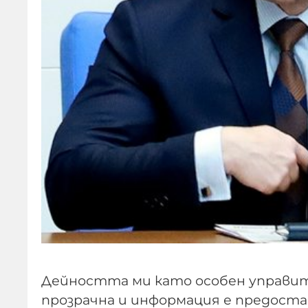
Дейността ми като особен управител
прозрачна и информация е предостав