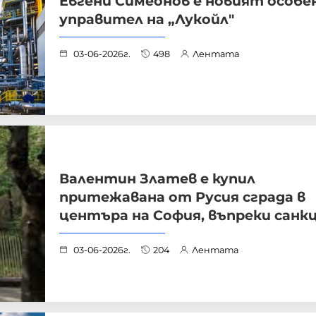
Евгени Симеонов е новият особе
управител на „Лукойл"
03-06-2026г.
498
Лентата
Валентин Златев е купил
притежавана от Русия сграда в
центъра на София, въпреки сан
03-06-2026г.
204
Лентата