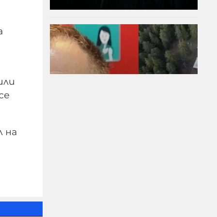
а
или
се
Убийците на Владо
 на
Загатото оставили
над 50 000 евро и
златни кюлчета в
имота
07-08-2026г.
399
Лентата