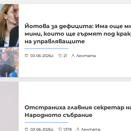
Йотова за дефицита: Има още м
мини, които ще гърмят под кра
на управляващите
03-06-2026г.
21
Лентата
Отстраниха главния секретар н
Народното събрание
03-06-2026г.
1378
Лентата