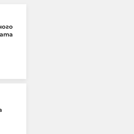
ного
ката
"Младите срещу
системата" за ужаса в
Пловдив: Убийството
не е правосъдие!
а
07-08-2026г.
482
Лентата