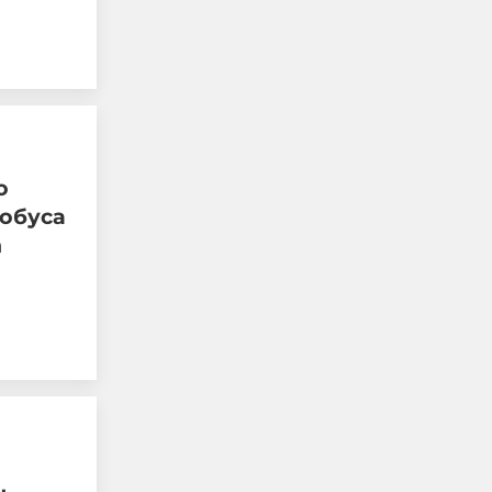
о
тобуса
т
Украйна спря износа на
земеделска продукция
през Черно море заради
руските удари
07-08-2026г.
72
Лентата