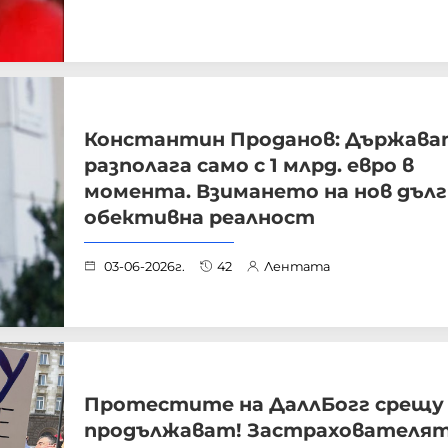
Константин Проданов: Държава
разполага само с 1 млрд. евро в
момента. Взимането на нов дълг
обективна реалност
03-06-2026г.
42
Лентата
Протестите на ДаллБогг срещу
продължават! Застрахователят