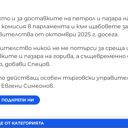
то и за доставките на петрол и пазара н
а комисия в парламента и към щабовете за
вителства от октомври 2025 г. досега.
ителство никой не ме потърси за среща 
вките и пазара на горива, а същевременно 
, добави Спецов.
ато действащ особен търговски управител
н Евгени Симеонов.
Е ОТ КАТЕГОРИЯТА