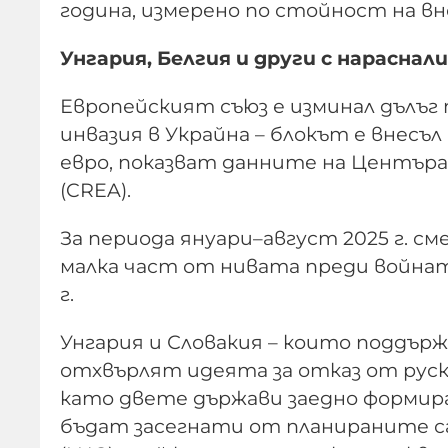
година, измерено по стойност на вн
Унгария, Белгия и други с нараснал
Европейският съюз е изминал дълъг 
инвазия в Украйна – блокът е внесъл
евро, показват данните на Центъра 
(CREA).
За периода януари–август 2025 г. сме
малка част от нивата преди войната
г.
Унгария и Словакия – които поддър
отхвърлят идеята за отказ от руск
като двете държави заедно формират
бъдат засегнати от планираните с