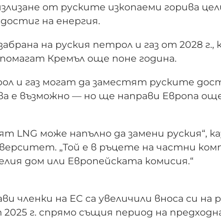
злизане от руските изкопаеми горива цел
достиг на енергия.
рана на руския петрол и газ от 2028 г.,
дпомагат Кремъл още поне година.
рол и газ могат да заместят руските дос
а е възможно — но ще направи Европа още
ят LNG може напълно да замени руския“, ка
верситет. „Той е в ръцете на частни ком
елия дом или Европейската комисия.“
ви членки на ЕС са увеличили вноса си на 
 2025 г. спрямо същия период на предход