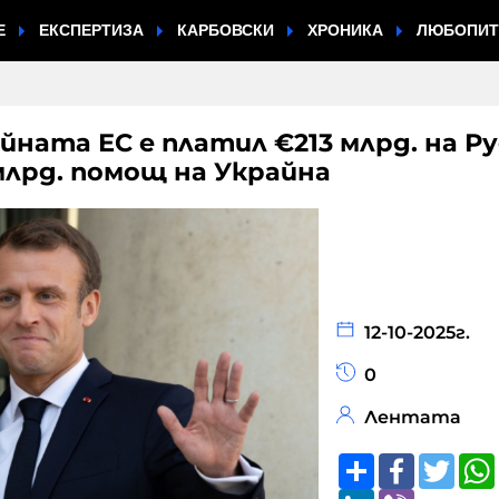
Е
ЕКСПЕРТИЗА
КАРБОВСКИ
ХРОНИКА
ЛЮБОПИ
йната ЕС е платил €213 млрд. на Р
 млрд. помощ на Украйна
12-10-2025г.
0
Лентата
Share
Faceboo
Twitt
LinkedIn
Viber