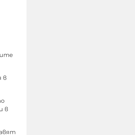
ните
УНИЦЕФ: Израел убива
 в
средно по едно дете на
ден в Газа след
„примирието“ от
то
октомври 2025 г.
и в
06-08-2026г.
23
Лентата
равят