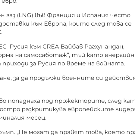
 евро.
газ (LNG) във Франция и Испания често
доставки към Европа, които след това се
.
С–Русия към CREA Вайбав Рагхунандан,
орма на самосаботаж“, тъй като енергий
приходи за Русия по време на войната.
ане, за да продължи военните си действия
во попаднаха под прожекторите, след ка
остро разкритикува европейските лидер
миналия месец.
 Тръмп. „Не могат да правят това, което п