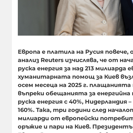
Европа е платила на Русия повече,
анализ Reuters изчислява, че от н
руска енергия за над 213 милиарда
хуманитарната помощ за Киев възли
осем месеца на 2025 г. плащанията 
въпреки обещанията за енергийна н
руска енергия с 40%, Нидерландия – 
160%. Така, три години след начал
милиарди от европейски потребит
оръжие и пари на Киев. Президент