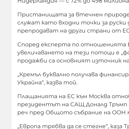
Нидерландия — с 72% до 498 милиона
Пристанищата за втечнен природен 
служат като входни точки за руски 
препродават на други страни от ЕС
Според експерта по отношенията Е
увеличаването на тези потоци е „ф
продажби са основният източник на 
„Кремъл буквално получава финансир
Украйна“, казва той.
Плащанията на ЕС към Москва отно
президентът на САЩ Доналд Тръмп 
реч пред Общото събрание на ООН 
„Европа трябва да се стегне“, каза