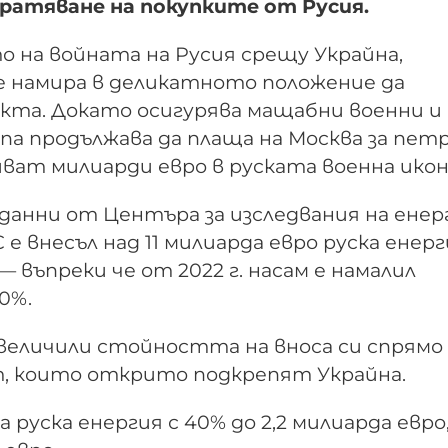
кратяване на покупките от Русия.
о на войната на Русия срещу Украйна,
е намира в деликатното положение да
кта. Докато осигурява мащабни военни и
па продължава да плаща на Москва за петр
иват милиарди евро в руската военна икон
на данни от Центъра за изследвания на ене
С е внесъл над 11 милиарда евро руска енер
— въпреки че от 2022 г. насам е намалил
0%.
увеличили стойността на вноса си спрямо
т, които открито подкрепят Украйна.
 руска енергия с 40% до 2,2 милиарда евро,