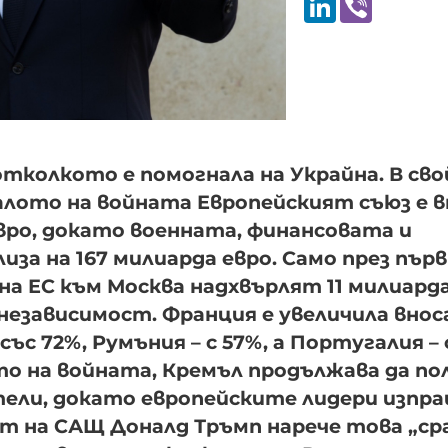
 отколкото е помогнала на Украйна. В сво
ачалото на войната Европейският съюз е 
 евро, докато военната, финансовата и
за на 167 милиарда евро. Само през пър
на ЕС към Москва надхвърлят 11 милиарда
езависимост. Франция е увеличила вноса
със 72%, Румъния – с 57%, а Португалия – 
ото на войната, Кремъл продължава да по
ели, докато европейските лидери изпр
ът на САЩ Доналд Тръмп нарече това „ср