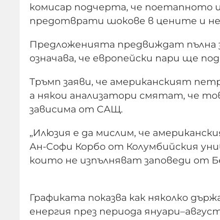
комисар подчерта, че поетапното и
предотврати шокове в цените и не
Предложенията предвиждат пълна заб
означава, че европейски пари ще по
Тръмп заяви, че американският пет
а някои анализатори смятат, че тов
зависима от САЩ.
„Илюзия е да мислим, че американски
Ан-Софи Корбо от Колумбийския уни
които не изпълняват заповеди от Б
Графиката показва как няколко държа
енергия през периода януари–август