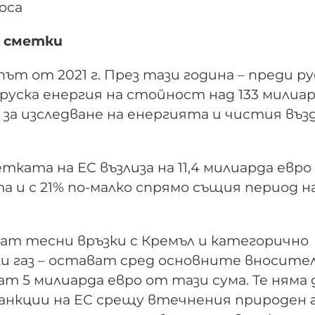
оса
и сметки
път от 2021 г. През тази година – преди р
 руска енергия на стойност над 133 милиа
за изследване на енергията и чистия въз
тката на ЕС възлиза на 11,4 милиарда евро 
 и с 21% по-малко спрямо същия период н
жат тесни връзки с Кремъл и категорично
и газ – остават сред основните вносител
 5 милиарда евро от тази сума. Те няма 
анкции на ЕС срещу втечнения природен г