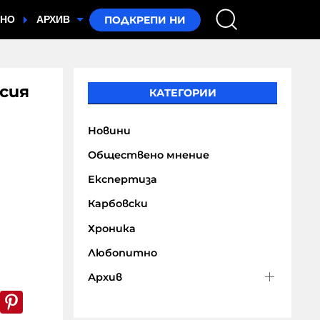
ТНО
АРХИВ
усия
КАТЕГОРИИ
Новини
Обществено мнение
Експертиза
Карбовски
Хроника
Любопитно
Архив
k
er
WhatsApp
Pinterest