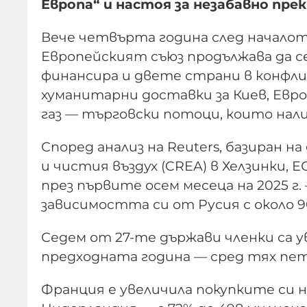
Европа“ и настоя за незабавно пре
Вече четвърта година след началот
Европейският съюз продължава да с
финансира и двете страни в конфли
хуманитарни доставки за Киев, Евро
газ — търговски потоци, които нал
Според анализ на Reuters, базиран 
и чистия въздух (CREA) в Хелзинки, Е
през първите осем месеца на 2025 г. 
зависимостта си от Русия с около 9
Седем от 27-те държави членки са 
предходната година — сред тях пе
Франция е увеличила покупките си на