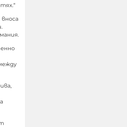
 тях.“
 вноса
.
рмания.
пенно
между
Украйна е получила
колосалните 200
милиарда долара
ива,
международна
.
подкрепа
а
06-08-2026г.
76
Лентата
ят