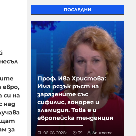
ПОСЛЕДНИ
й
внесъл
вите
Проф. Ива Христова:
Има рязък ръст на
 евро,
заразените със
 си на
сифилис, гонорея и
с над
хламидия. Това е и
лучава
европейска тенденция
ащат
ам за
06-08-2026г.
39
Лентата