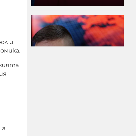
ол и
омика.
ргията
гия
Модернизацията на
бойната ни авиация –
срамна история за 17
години нехайство и
саботажи
 а
06-08-2026г.
83
Лентата