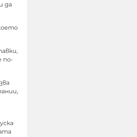
и да
 което
тавки,
 по-
Тревога в столичен мол,
зва
хората са изведени от
пании,
сградата
06-08-2026г.
1013
Лентата
Този човек или не
руска
пътува и няма
ната
НАЙ-ЧЕТЕНИ
никаква