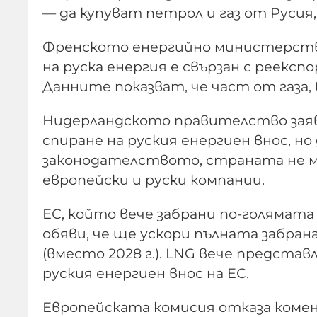
— да купуват петрол и газ от Русия, 
Френското енергийно министерство
на руска енергия е свързан с реексп
Данните показват, че част от газа, 
Нидерландското правителство заяви
спиране на руския енергиен внос, н
законодателството, страната не м
европейски и руски компании.
ЕС, който вече забрани по-голямата
обяви, че ще ускори пълната забрана
(вместо 2028 г.). LNG вече предст
руския енергиен внос на ЕС.
Европейската комисия отказа комен