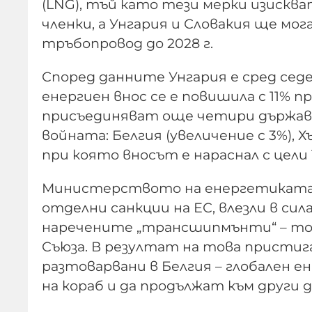
(LNG), тъй като тези мерки изискв
членки, а Унгария и Словакия ще мог
тръбопровод до 2028 г.
Според данните Унгария е сред се
енергиен внос се е повишила с 11% п
присъединяват още четири държав
войната: Белгия (увеличение с 3%), Х
при която вносът е нараснал с цели 
Министерството на енергетиката н
отделни санкции на ЕС, влезли в си
наречените „трансшипмънти“ – тое
Съюза. В резултат на това присти
разтоварвани в Белгия – глобален е
на кораб и да продължат към други 