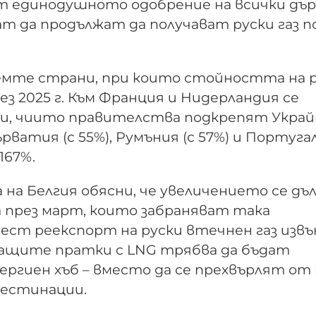
ат единодушното одобрение на всички дъ
ат да продължат да получават руски газ п
демте страни, при които стойността на 
рез 2025 г. Към Франция и Нидерландия се
и, чиито правителства подкрепят Украй
ърватия (с 55%), Румъния (с 57%) и Португа
167%.
а Белгия обясни, че увеличението се дъ
ла през март, които забраняват така
ст реекспорт на руски втечнен газ извъ
гащите пратки с LNG трябва да бъдат
нергиен хъб – вместо да се прехвърлят от
дестинации.