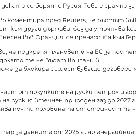
докато се борят с Русия. Това е срамно за
 коментира пред Reuters, че ръстът във
орт към други държави, без да уточнява кои
внесен във Франция, се пренасочва към Ге
, че подкрепя плановете на ЕС за посте
о докато те не бъдат вписани в
оже да блокира съществуващи договори 
 част от покупките на руски петрол и гор
 на руския втечнен природен газ до 2027 г
авлява почти половината от стойността н
тар за данните от 2025 г., но енергийни