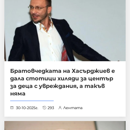
Братовчедката на Хасърджиев е
дала стотици хиляди за център
за деца с увреждания, а такъв
няма
30-10-2025г.
293
Лентата