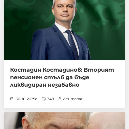
Костадин Костадинов: Вторият
пенсионен стълб да бъде
ликвидиран незабавно
30-10-2025г.
348
Лентата