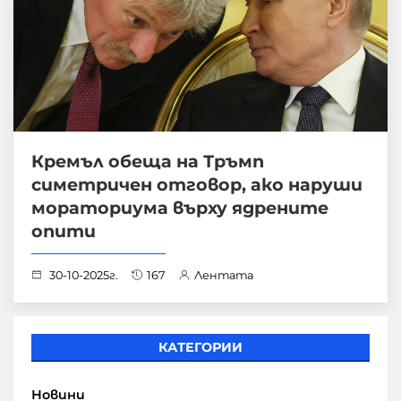
Кремъл обеща на Тръмп
симетричен отговор, ако наруши
мораториума върху ядрените
опити
30-10-2025г.
167
Лентата
КАТЕГОРИИ
Новини