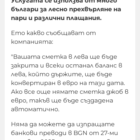
Услугата се използва от много
българи за лесно прехвърляне на
пари и различни плащания.
Ето какво съобщават от
компанията:
"Вашата сметка в лева ще бъде
закрита и всеки останал баланс в
лева, който държите, ще бъде
конвертиран в евро на тази дата.
Ако все още нямате сметка джоб в
евро, такъв ще бъде създадена
автоматично.
Няма да можете да изпращате
банкови преводи в BGN от 27-ми