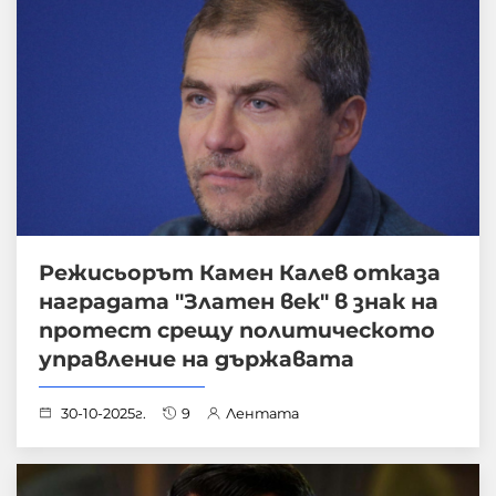
Режисьорът Камен Калев отказа
наградата "Златен век" в знак на
протест срещу политическото
управление на държавата
30-10-2025г.
9
Лентата