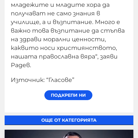
младежите и младите хора да
получават не само знания в
училище, а и възпитание. Много е
важно това възпитание да стъпва
на здрави морални ценности,
каквито носи християнството,
нашата православна вяра“, заяви
Радев.
Източник: “Гласове”
ОЩЕ ОТ КАТЕГОРИЯТА