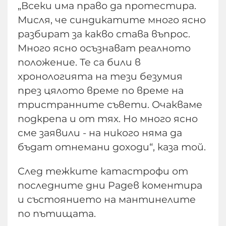
„Всеки има право да протестира.
Мисля, че синдикатите много ясно
разбират за какво става въпрос.
Много ясно осъзнават реалното
положение. Те са били в
хронологията на тези безумия
през цялото време по време на
тристранните съвети. Очакваме
подкрепа и от тях. Но много ясно
сме заявили - на никого няма да
бъдат отнемани доходи“, каза той.
След тежките катастрофи от
последните дни Радев коментира
и състоянието на мантинелите
по пътищата.