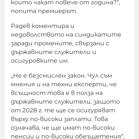
които чакат повече от година?“,
попита премиерът.
Радев коментира и
недоволството на синдикатите
заради промените, свързани с
държавните служители и
осигуровките им.
„Не е безсмислен закон. Чул съм
мнения и на техни експерти, че
всъщност това е в полза на
държавните служители, защото
от 2028 г. те ще се осигуряват
върху по-високи заплати. Това
означава, че ще имат по-високи
пенсии и по-високи обезщетения“,