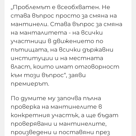
„Проблемът е всеобхватен. Не
става въпрос просто за смяна на
мантинели. Става въпрос за смяна
на манталитета - на всички
участници в движението по
пътищата, на всички държавни
институции и на местната
власт, които имат отговорност
към този въпрос“, заяви
премиерът.
По думите му започва пълна
проверка на мантинелите в
конкретния участък, а ще бъдат
проверявани и мантинелите,
произведени и поставяни през