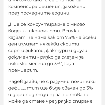
компенсира решения, заложени
през последните години.
„Ние се консултирахме с много
водещи икономисти. Всички
казват, че няма как от 7,5% - а всеки
ден излизат някакви скрити
сертификати, фактури и други
документи - рязко да слезем за
няколко месеца до 3%“, каза
премиерът.
Радев заяви, че с разумни политики
дефицитът ще бъде свален до 3%
и дори под този праг, но това не
може да стане чрез рязко спиране