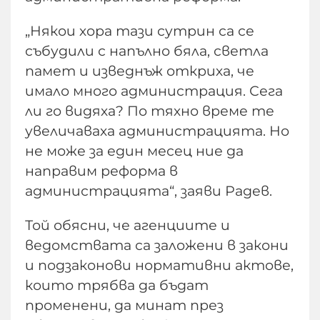
„Някои хора тази сутрин са се
събудили с напълно бяла, светла
памет и изведнъж откриха, че
имало много администрация. Сега
ли го видяха? По тяхно време те
увеличаваха администрацията. Но
не може за един месец ние да
направим реформа в
администрацията“, заяви Радев.
Той обясни, че агенциите и
ведомствата са заложени в закони
и подзаконови нормативни актове,
които трябва да бъдат
променени, да минат през