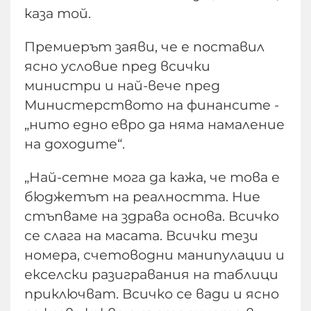
каза той.
Премиерът заяви, че е поставил
ясно условие пред всички
министри и най-вече пред
Министерството на финансите -
„нито едно евро да няма намаление
на доходите“.
„Най-сетне мога да кажа, че това е
бюджетът на реалността. Ние
стъпваме на здрава основа. Всичко
се слага на масата. Всички тези
номера, счетоводни манипулации и
екселски разигравания на таблици
приключват. Всичко се вади и ясно