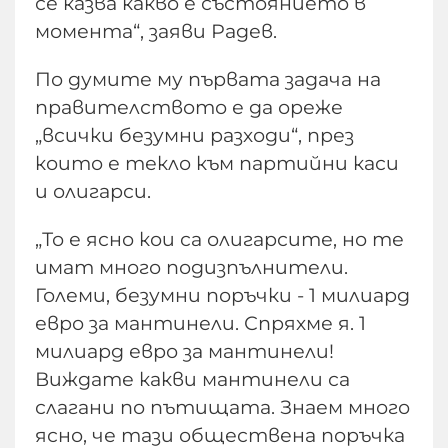
се казва какво е състоянието в
момента“, заяви Радев.
По думите му първата задача на
правителството е да ореже
„всички безумни разходи“, през
които е текло към партийни каси
и олигарси.
„То е ясно кои са олигарсите, но те
имат много подизпълнители.
Големи, безумни поръчки - 1 милиард
евро за мантинели. Спряхме я. 1
милиард евро за мантинели!
Виждате какви мантинели са
слагани по пътищата. Знаем много
ясно, че тази обществена поръчка