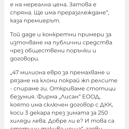
е на нереална цена. Затова е
спряна. Ще има преразглеждане“,
каза премиерът.
Той даде и конкретни примери за
източване на публични средства
чрез обществени поръчки и
договори.
„47 милиона евро за премахване и
рязане на клони покрай жп релсите
- спираме ги. Откриваме стотици
безумия. Фирма „Лисан“ ЕООД,
която има сключен договор с ДКК,
коси 3 декара през зимата за 250
хиляди лева. Добре ли е? И това са
стотици такива неща“, заяви