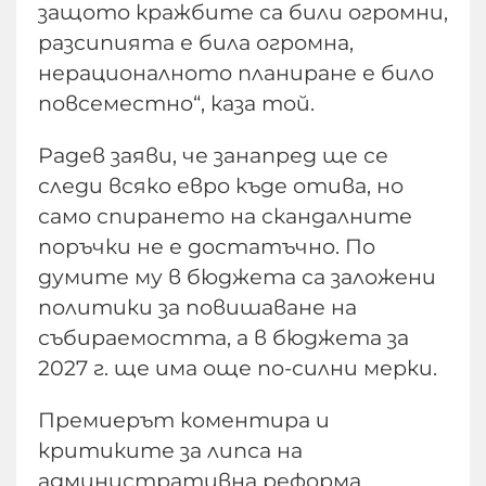
защото кражбите са били огромни,
разсипията е била огромна,
нерационалното планиране е било
повсеместно“, каза той.
Радев заяви, че занапред ще се
следи всяко евро къде отива, но
само спирането на скандалните
поръчки не е достатъчно. По
думите му в бюджета са заложени
политики за повишаване на
събираемостта, а в бюджета за
2027 г. ще има още по-силни мерки.
Премиерът коментира и
критиките за липса на
административна реформа.