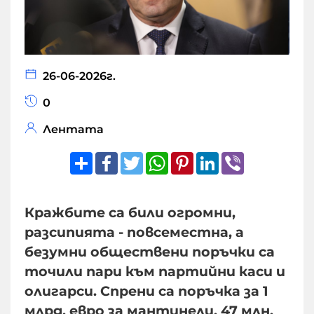
26-06-2026г.
0
Лентата
Share
Facebook
Twitter
WhatsApp
Pinterest
LinkedIn
Viber
Кражбите са били огромни,
разсипията - повсеместна, а
безумни обществени поръчки са
точили пари към партийни каси и
олигарси. Спрени са поръчка за 1
млрд. евро за мантинели, 47 млн.