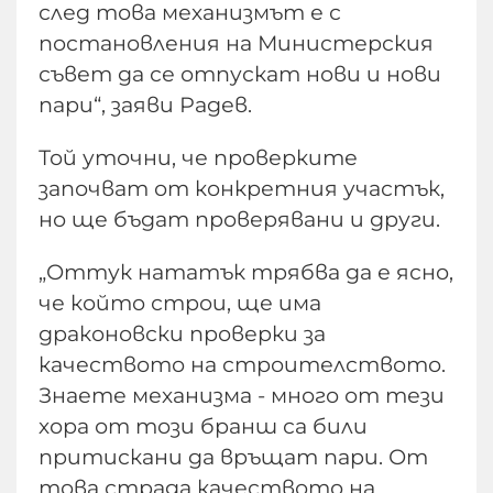
след това механизмът е с
постановления на Министерския
съвет да се отпускат нови и нови
пари“, заяви Радев.
Той уточни, че проверките
започват от конкретния участък,
но ще бъдат проверявани и други.
„Оттук нататък трябва да е ясно,
че който строи, ще има
драконовски проверки за
качеството на строителството.
Знаете механизма - много от тези
хора от този бранш са били
притискани да връщат пари. От
това страда качеството на