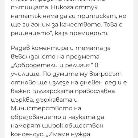
пътищата. Никога оттук
нататък няма да ги притискат, но
ще ги гоним за качеството. Това е
решението“, каза премиерът.
Радев коментира и темата за
въвеждането на предмета
„Добродетели и религия“ в
училище. По думите му въпросът
отново ще излезе на дневен ред и е
важно Българската православна
църква, държавата и
Министерството на
образованието и науката да
намерят широк обществен
консенсус. „Имаме нужда