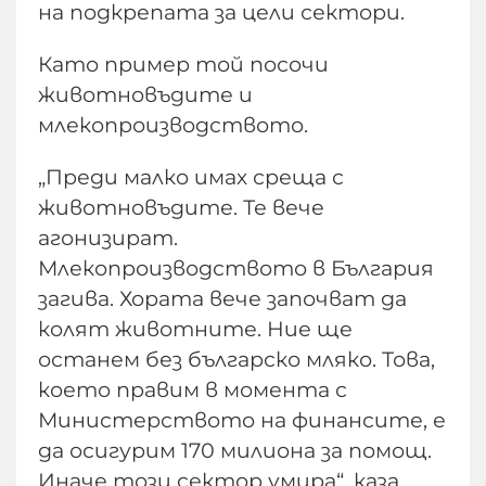
на подкрепата за цели сектори.
Като пример той посочи
животновъдите и
млекопроизводството.
„Преди малко имах среща с
животновъдите. Те вече
агонизират.
Млекопроизводството в България
загива. Хората вече започват да
колят животните. Ние ще
останем без българско мляко. Това,
което правим в момента с
Министерството на финансите, е
да осигурим 170 милиона за помощ.
Иначе този сектор умира“, каза