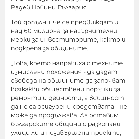
Радев.Новини България
Той допълни, че се предвиждат и
над 60 милиона за насърчителни
мерки за инвеститорите, както и
подкрепа за общините.
„Това, което направиха с техните
измислени положения - да дадат
свобода на общините да започват
всякакви обществени поръчки за
ремонти и дейности, а всъщност
да не са осигурени средствата - не
може да продължава. Да оставим
българските общини с разкопани
улици ли и незавършени проекти,