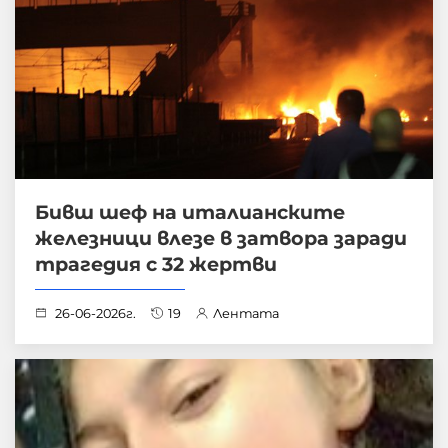
Бивш шеф на италианските
железници влезе в затвора заради
трагедия с 32 жертви
26-06-2026г.
19
Лентата