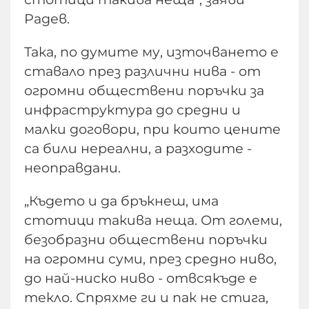
Радев.
Така, по думите му, източването е
ставало през различни нива - от
огромни обществени поръчки за
инфраструктура до средни и
малки договори, при които цените
са били нереални, а разходите -
неоправдани.
„Където и да бръкнеш, има
стотици такива неща. От големи,
безобразни обществени поръчки
на огромни суми, през средно ниво,
до най-ниско ниво - отвсякъде е
текло. Спряхме ги и пак не стига,