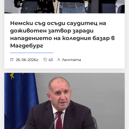
Немски съд осъди саудитец на
доживотен затвор заради
нападението на коледния базар в
Магдебург
26-06-2026г.
43
Лентата