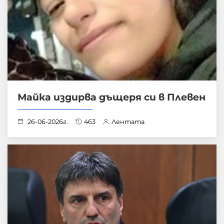
Майка издирва дъщеря си в Плевен
26-06-2026г.
463
Лентата