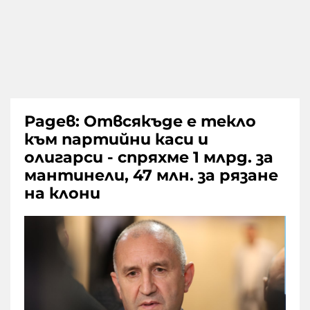
Радев: Отвсякъде е текло
към партийни каси и
олигарси - спряхме 1 млрд. за
мантинели, 47 млн. за рязане
на клони