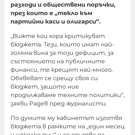
разходи и обществени поръчки,
през които е „текло към
партийни каси и олигарси“.
„Вижте кои хора критикуват
бюджета. Тези, които имат най-
голяма вина за този дефицит, за
състоянието на публичните
финанси, те крещят най-много.
Обявяват се срещу своя си
бюджет, защото ние
продължаваме техните политики“,
заяви Радев пред журналисти.
По думите му кабинетът изготвя
бюджета в рамките на „един месец
и няколко дни“ и се опитва да