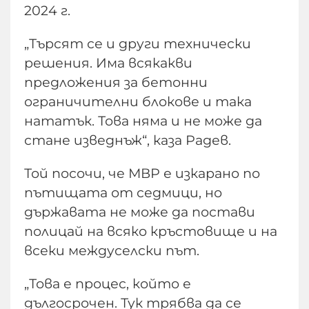
2024 г.
„Търсят се и други технически
решения. Има всякакви
предложения за бетонни
ограничителни блокове и така
нататък. Това няма и не може да
стане изведнъж“, каза Радев.
Той посочи, че МВР е изкарано по
пътищата от седмици, но
държавата не може да постави
полицай на всяко кръстовище и на
всеки междуселски път.
„Това е процес, който е
дългосрочен. Тук трябва да се