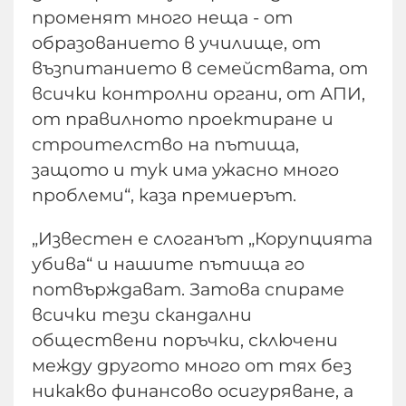
променят много неща - от
образованието в училище, от
възпитанието в семействата, от
всички контролни органи, от АПИ,
от правилното проектиране и
строителство на пътища,
защото и тук има ужасно много
проблеми“, каза премиерът.
„Известен е слоганът „Корупцията
убива“ и нашите пътища го
потвърждават. Затова спираме
всички тези скандални
обществени поръчки, сключени
между другото много от тях без
никакво финансово осигуряване, а