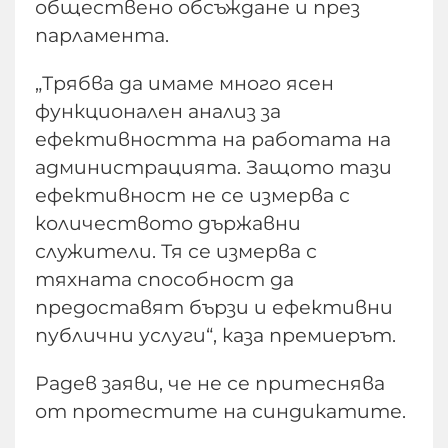
обществено обсъждане и през
парламента.
„Трябва да имаме много ясен
функционален анализ за
ефективността на работата на
администрацията. Защото тази
ефективност не се измерва с
количеството държавни
служители. Тя се измерва с
тяхната способност да
предоставят бързи и ефективни
публични услуги“, каза премиерът.
Радев заяви, че не се притеснява
от протестите на синдикатите.