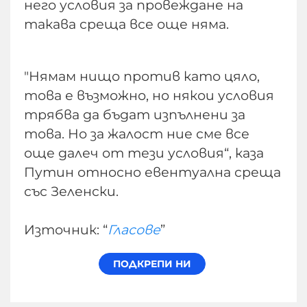
него условия за провеждане на
такава среща все още няма.
"Нямам нищо против като цяло,
това е възможно, но някои условия
трябва да бъдат изпълнени за
това. Но за жалост ние сме все
още далеч от тези условия“, каза
Путин относно евентуална среща
със Зеленски.
Източник: “
Гласове
”