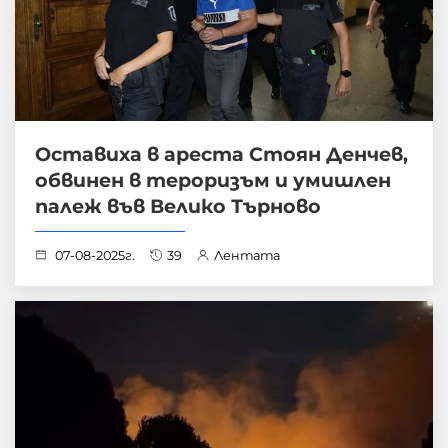
Оставиха в ареста Стоян Денчев,
обвинен в тероризъм и умишлен
палеж във Велико Търново
07-08-2025г.
39
Лентата