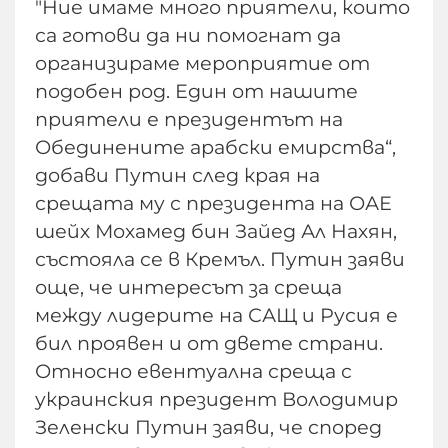
"Ние имаме много приятели, които
са готови да ни помогнат да
организираме мероприятие от
подобен род. Един от нашите
приятели е президентът на
Обединените арабски емирства“,
добави Путин след края на
срещата му с президента на ОАЕ
шейх Мохамед бин Зайед Ал Нахян,
състояла се в Кремъл. Путин заяви
още, че интересът за среща
между лидерите на САЩ и Русия е
бил проявен и от двете страни.
Относно евентуална среща с
украинския президент Володимир
Зеленски Путин заяви, че според