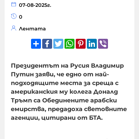
07-08-2025г.
0
Лентата
Share
Facebook
Twitter
WhatsApp
Pinterest
LinkedIn
Viber
Президентът на Русия Владимир
Путин заяви, че едно от най-
подходящите места за среща с
американския му колега Доналд
Тръмп са Обединените арабски
емирства, предадоха световните
агенции, цитирани от БТА.