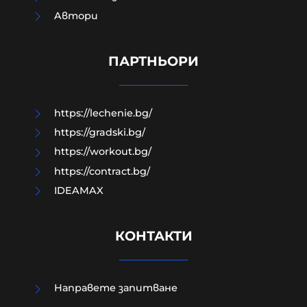
Aвтори
Как да загубим изборите в пет
прости стъпки?
ПАРТНЬОРИ
08-08-2026г.
202
Гост-автор
https://lechenie.bg/
https://gradski.bg/
https://workout.bg/
https://contract.bg/
IDEAMAX
КОНТАКТИ
Направете запитване